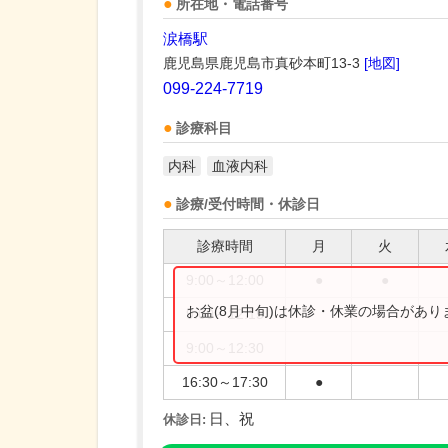
所在地・電話番号
涙橋駅
鹿児島県鹿児島市真砂本町13-3
[地図]
099-224-7719
診療科目
内科
血液内科
診療/受付時間・休診日
診療時間
月
火
9:00～12:00
●
●
お盆(8月中旬)は休診・休業の場合があ
9:00～12:15
9:00～12:30
16:30～17:30
●
日、祝
休診日: