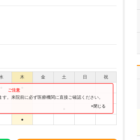
水
木
金
土
日
祝
●
●
ります。来院前に必ず医療機関に直接ご確認ください。
●
×閉じる
●
●