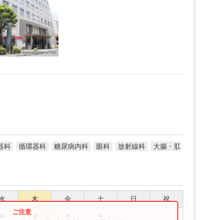
器科
循環器科
糖尿病内科
眼科
放射線科
大腸・肛
水
木
金
土
日
祝
●
●
●
●