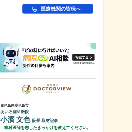
医療機関の皆様へ
医師(ドクター)の
鹿児島県鹿児島市
鹿児島県鹿児島市
あいろ歯科医院
緑ヶ丘クリニッ
新田 翔
小濱 文色
院長
院長
取材記事
桂 久和
歯科医師を志したきっかけを教えてください。
医師