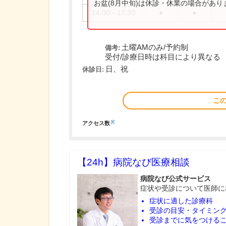
お盆(8月中旬)は休診・休業の場合があ
14:00～17:30
●
●
土曜AMのみ/予約制
備考:
受付/診療日時は科目により異なる
日、祝
休診日:
こ
※
アクセス数
【24h】
病院なび医療相談
病院なび公式サービス
症状や受診について医師に
症状に適した診療科
受診の目安・タイミン
受診までに気をつける