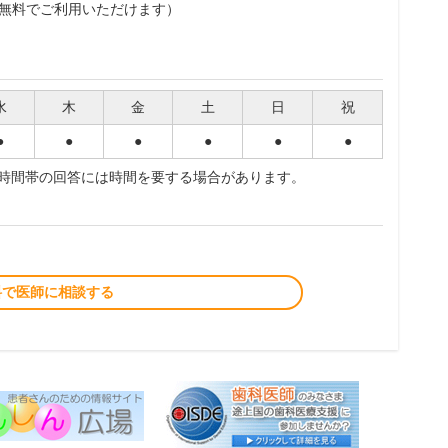
無料でご利用いただけます）
水
木
金
土
日
祝
●
●
●
●
●
●
夜時間帯の回答には時間を要する場合があります。
料で医師に相談する