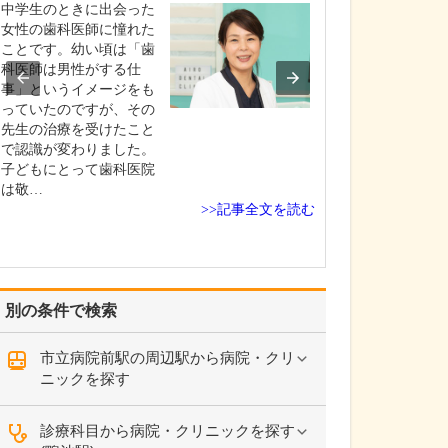
中学生のときに出会った
貴院の診療内容
女性の歯科医師に憧れた
内科・小児科・
ことです。幼い頃は「歯
を掲げ、地域に
科医師は男性がする仕
総合的な診療を
事」というイメージをも
ます。風邪や生
っていたのですが、その
といった一般内
先生の治療を受けたこと
から、外傷や関
で認識が変わりました。
の痛みなどの整
子どもにとって歯科医院
な症状まで幅広
は敬…
ており、お子さ
>>記事全文を読む
高…
別の条件で検索
市立病院前駅の周辺駅から病院・クリ
ニックを探す
診療科目から病院・クリニックを探す