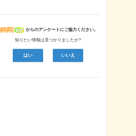
病院なび
からのアンケートにご協力ください。
知りたい情報は見つかりましたか?
はい
いいえ