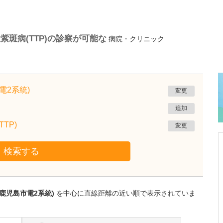
斑病(TTP)の診察が可能な
病院・クリニック
電2系統)
変更
追加
TP)
変更
検索する
鹿児島県鹿児島市
植村病院
鹿児島市電2系統)
を中心に直線距離の近い順で表示されていま
川名 英世
院長
取材記事
貴院は地域の「駆け込み寺」のような存在なの