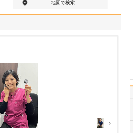
ですね。
地図で検索
「どんな病気やケガも拒
まずに年中無休で診る」
という初代理事長のポリ
シーを受け継ぎ、「急に
手が動かなくなった」
「頬が腫れて痛い」とい
った当院では専門外の患
者さんも応急的に診療
し、速やかに近隣の専門
医をご…
>>記事全文を読む