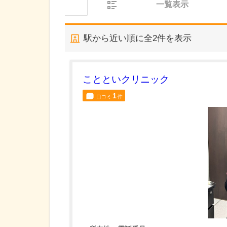
一覧表示
駅から近い順に全
2
件を表示
ことといクリニック
1
口コミ
件