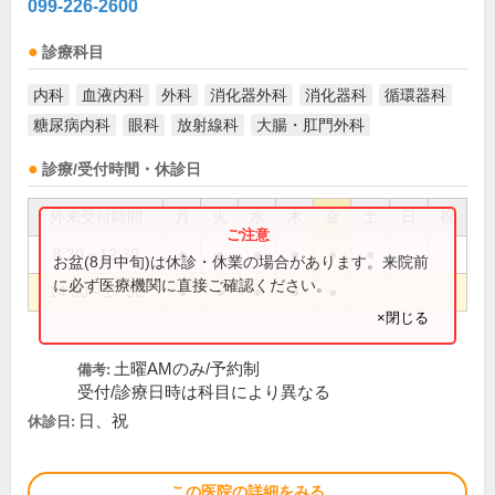
099-226-2600
診療科目
内科
血液内科
外科
消化器外科
消化器科
循環器科
糖尿病内科
眼科
放射線科
大腸・肛門外科
診療/受付時間・休診日
外来受付時間
月
火
水
木
金
土
日
祝
8:30～12:30
●
●
●
●
●
●
お盆(8月中旬)は休診・休業の場合があります。来院前
に必ず医療機関に直接ご確認ください。
14:00～17:30
●
●
●
●
●
×閉じる
土曜AMのみ/予約制
備考:
受付/診療日時は科目により異なる
日、祝
休診日:
この医院の詳細をみる