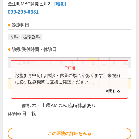
金生町MBC開発ビル2F
[地図]
099-295-6381
診療科目
内科
循環器科
診療/受付時間・休診日
診療時間
月
火
水
木
金
土
日
祝
9:00～12:30
●
●
●
●
●
●
お盆(8月中旬)は休診・休業の場合があります。来院前
に必ず医療機関に直接ご確認ください。
14:00～18:30
●
●
●
●
×閉じる
木・土曜AMのみ 臨時休診あり
備考:
日、祝
休診日:
この医院の詳細をみる