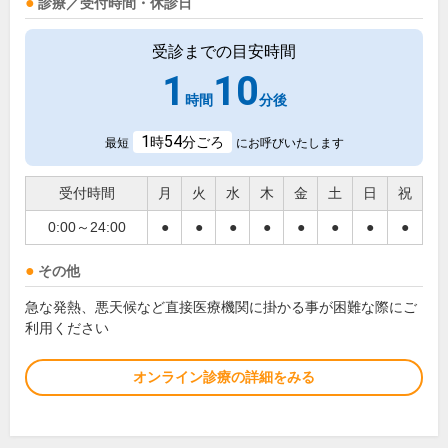
診療／受付時間・休診日
受診までの目安時間
1
10
時間
分後
1
54
時
分ごろ
最短
にお呼びいたします
受付時間
月
火
水
木
金
土
日
祝
0:00～24:00
●
●
●
●
●
●
●
●
その他
急な発熱、悪天候など直接医療機関に掛かる事が困難な際にご
利用ください
オンライン診療の詳細をみる