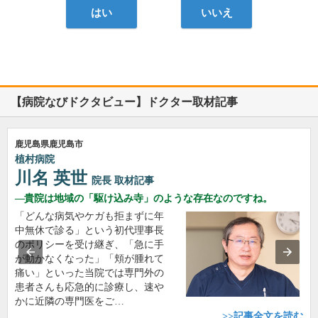
はい
いいえ
【病院なびドクタビュー】ドクター取材記事
鹿児島県鹿児島市
植村病院
川名 英世
院長
取材記事
貴院は地域の「駆け込み寺」のような存在なのですね。
「どんな病気やケガも拒まずに年
中無休で診る」という初代理事長
のポリシーを受け継ぎ、「急に手
が動かなくなった」「頬が腫れて
痛い」といった当院では専門外の
患者さんも応急的に診療し、速や
かに近隣の専門医をご…
>>記事全文を読む