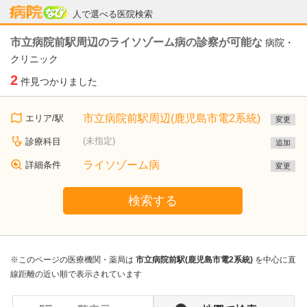
病院なび
人で選べる医院検索
市立病院前駅周辺のライソゾーム病の診察が可能な
病院・
クリニック
2
件見つかりました
市立病院前駅周辺(鹿児島市電2系統)
エリア/駅
変更
(未指定)
診療科目
追加
ライソゾーム病
詳細条件
変更
検索する
※このページの医療機関・薬局は
市立病院前駅(鹿児島市電2系統)
を中心に直
線距離の近い順で表示されています