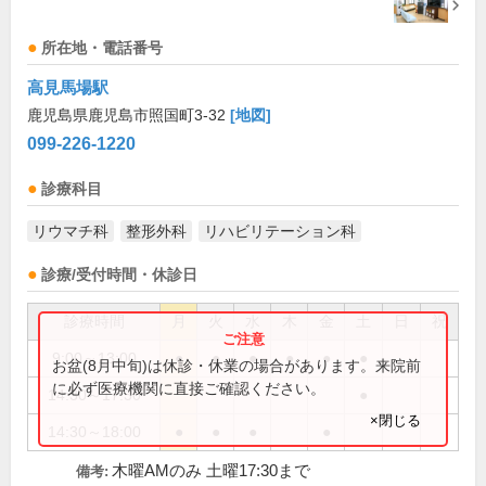
所在地・電話番号
高見馬場駅
鹿児島県鹿児島市照国町3-32
[地図]
099-226-1220
診療科目
リウマチ科
整形外科
リハビリテーション科
診療/受付時間・休診日
診療時間
月
火
水
木
金
土
日
祝
9:00～13:00
●
●
●
●
●
●
お盆(8月中旬)は休診・休業の場合があります。来院前
に必ず医療機関に直接ご確認ください。
14:30～17:30
●
×閉じる
14:30～18:00
●
●
●
●
木曜AMのみ 土曜17:30まで
備考: