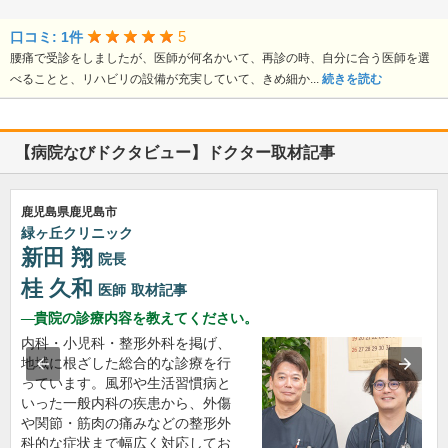
5
口コミ: 1件
腰痛で受診をしましたが、医師が何名かいて、再診の時、自分に合う医師を選
べることと、リハビリの設備が充実していて、きめ細か...
続きを読む
【病院なびドクタビュー】ドクター取材記事
鹿児島県鹿児島市
緑ヶ丘クリニック
新田 翔
院長
桂 久和
医師
取材記事
貴院の診療内容を教えてください。
内科・小児科・整形外科を掲げ、
地域に根ざした総合的な診療を行
っています。風邪や生活習慣病と
いった一般内科の疾患から、外傷
や関節・筋肉の痛みなどの整形外
科的な症状まで幅広く対応してお