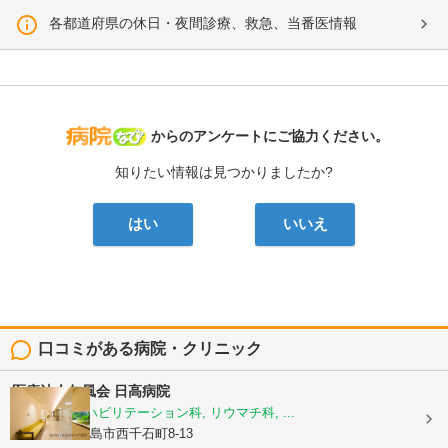
各都道府県の休日・夜間診療、救急、当番医情報
病院なび
からのアンケートにご協力ください。
知りたい情報は見つかりましたか?
はい
いいえ
口コミがある病院・クリニック
医療法人仁風会
日高病院
整形外科, リハビリテーション科, リウマチ科, ...
鹿児島県鹿児島市西千石町8-13