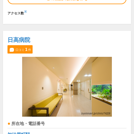
※
アクセス数
日高病院
1
口コミ
件
所在地・電話番号