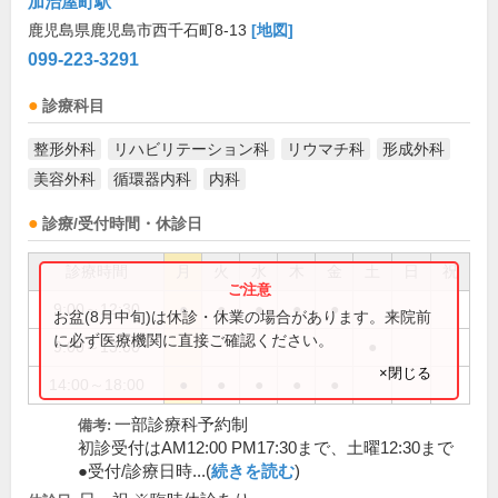
加治屋町駅
鹿児島県鹿児島市西千石町8-13
[地図]
099-223-3291
診療科目
整形外科
リハビリテーション科
リウマチ科
形成外科
美容外科
循環器内科
内科
診療/受付時間・休診日
診療時間
月
火
水
木
金
土
日
祝
9:00～12:30
●
●
●
●
●
お盆(8月中旬)は休診・休業の場合があります。来院前
に必ず医療機関に直接ご確認ください。
9:00～13:00
●
×閉じる
14:00～18:00
●
●
●
●
●
一部診療科予約制
備考:
初診受付はAM12:00 PM17:30まで、土曜12:30まで
●受付/診療日時...(
続きを読む
)