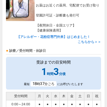
お薬はお近くの薬局、宅配便でお受け取り
登園許可証・診断書も発行可
【夜間休日・全国エリア】
【健康保険適用】
【アレルギー・花粉症専門外来】はじめました！
こちらから＞＞
診療／受付時間・休診日
受診までの目安時間
1
3
時間
分後
18
37
時
分ごろ
最短
にお呼びいたします
受付時間
月
火
水
木
金
土
日
祝
0:00～24:00
●
●
●
●
●
●
●
●