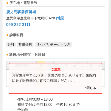
所在地・電話番号
鹿児島駅前停留場
鹿児島県鹿児島市下竜尾町3-28
[地図]
099-222-3111
診療科目
外科
整形外科
リハビリテーション科
診療/受付時間・休診日
診療時間
月
火
水
木
金
土
日
祝
9:00～13:00
●
●
●
●
●
●
お盆(8月中旬)は休診・休業の場合があります。来院前
に必ず医療機関に直接ご確認ください。
14:00～18:00
●
●
●
●
●
×閉じる
土曜9:00～13:00
備考:
初診受付は午前12:00、午後16:30まで
予約制