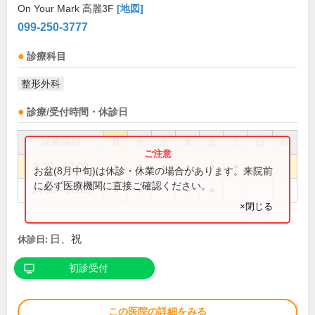
On Your Mark 高麗3F
[地図]
099-250-3777
診療科目
整形外科
診療/受付時間・休診日
診療時間
月
火
水
木
金
土
日
祝
8:30～12:00
●
●
●
●
●
●
お盆(8月中旬)は休診・休業の場合があります。来院前
に必ず医療機関に直接ご確認ください。
14:30～18:00
●
●
●
●
×閉じる
日、祝
休診日:
初診受付
この医院の詳細をみる