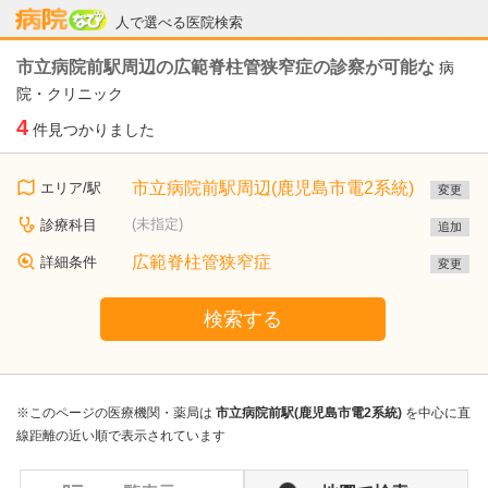
病院なび
人で選べる医院検索
市立病院前駅周辺の広範脊柱管狭窄症の診察が可能な
病
院・クリニック
4
件見つかりました
市立病院前駅周辺(鹿児島市電2系統)
エリア/駅
変更
(未指定)
診療科目
追加
広範脊柱管狭窄症
詳細条件
変更
検索する
※このページの医療機関・薬局は
市立病院前駅(鹿児島市電2系統)
を中心に直
線距離の近い順で表示されています