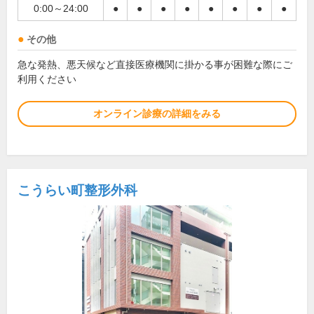
0:00～24:00
●
●
●
●
●
●
●
●
その他
急な発熱、悪天候など直接医療機関に掛かる事が困難な際にご
利用ください
オンライン診療の詳細をみる
こうらい町整形外科