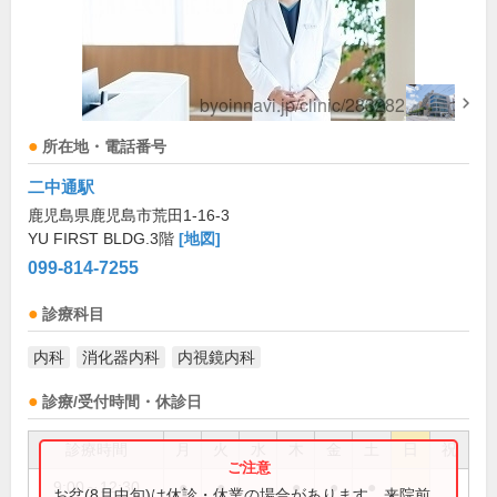
所在地・電話番号
二中通駅
鹿児島県鹿児島市荒田1-16-3
YU FIRST BLDG.3階
[地図]
099-814-7255
診療科目
内科
消化器内科
内視鏡内科
診療/受付時間・休診日
診療時間
月
火
水
木
金
土
日
祝
9:00～12:30
●
●
●
●
●
お盆(8月中旬)は休診・休業の場合があります。来院前