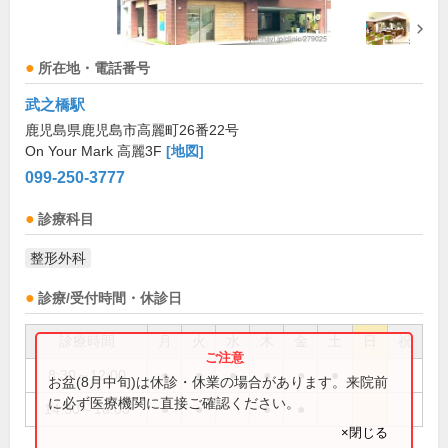
所在地・電話番号
武之橋駅
鹿児島県鹿児島市高麗町26番22号
On Your Mark 高麗3F
[地図]
099-250-3777
診療科目
整形外科
診療/受付時間・休診日
診療時間
月
火
水
木
金
土
日
祝
8:30～12:00
●
●
●
●
●
●
お盆(8月中旬)は休診・休業の場合があります。来院前
に必ず医療機関に直接ご確認ください。
14:30～18:00
●
●
●
●
×閉じる