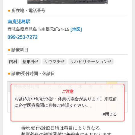
所在地・電話番号
南鹿児島駅
鹿児島県鹿児島市南郡元町24-15
[地図]
099-253-7272
診療科目
内科
整形外科
リウマチ科
リハビリテーション科
診療/受付時間・休診日
外来受付時間
月
火
水
木
金
土
日
祝
9:00～12:30
●
●
●
●
●
●
お盆(8月中旬)は休診・休業の場合があります。来院前
に必ず医療機関に直接ご確認ください。
14:30～17:30
●
●
●
●
●
×閉じる
受付/診療日時は科目により異なる
備考:
整形外科の初診受付は午前中のみとなります