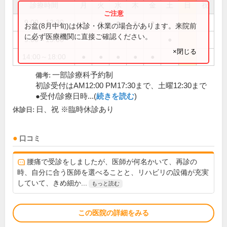
診療時間
月
火
水
木
金
土
日
祝
9:00～12:30
●
●
●
●
●
お盆(8月中旬)は休診・休業の場合があります。来院前
に必ず医療機関に直接ご確認ください。
9:00～13:00
●
×閉じる
14:00～18:00
●
●
●
●
●
一部診療科予約制
備考:
初診受付はAM12:00 PM17:30まで、土曜12:30まで
●受付/診療日時...(
続きを読む
)
日、祝 ※臨時休診あり
休診日:
口コミ
腰痛で受診をしましたが、医師が何名かいて、再診の
時、自分に合う医師を選べることと、リハビリの設備が充実
していて、きめ細か...
もっと読む
この医院の詳細をみる