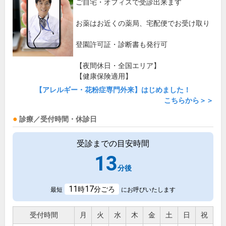
ご自宅・オフィスで受診出来ます
お薬はお近くの薬局、宅配便でお受け取り
登園許可証・診断書も発行可
【夜間休日・全国エリア】
【健康保険適用】
【アレルギー・花粉症専門外来】はじめました！
こちらから＞＞
診療／受付時間・休診日
受診までの目安時間
13
分後
11
17
時
分ごろ
最短
にお呼びいたします
受付時間
月
火
水
木
金
土
日
祝