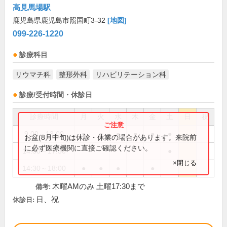
高見馬場駅
鹿児島県鹿児島市照国町3-32
[地図]
099-226-1220
診療科目
リウマチ科
整形外科
リハビリテーション科
診療/受付時間・休診日
診療時間
月
火
水
木
金
土
日
祝
9:00～13:00
●
●
●
●
●
●
お盆(8月中旬)は休診・休業の場合があります。来院前
に必ず医療機関に直接ご確認ください。
14:30～17:30
●
×閉じる
14:30～18:00
●
●
●
●
木曜AMのみ 土曜17:30まで
備考:
日、祝
休診日: