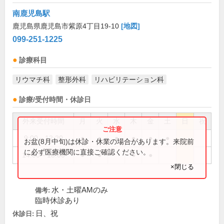
南鹿児島駅
鹿児島県鹿児島市紫原4丁目19-10
[地図]
099-251-1225
診療科目
リウマチ科
整形外科
リハビリテーション科
診療/受付時間・休診日
外来受付時間
月
火
水
木
金
土
日
祝
9:00～12:20
●
●
●
●
●
●
お盆(8月中旬)は休診・休業の場合があります。来院前
に必ず医療機関に直接ご確認ください。
14:00～18:00
●
●
●
●
×閉じる
水・土曜AMのみ
備考:
臨時休診あり
日、祝
休診日: