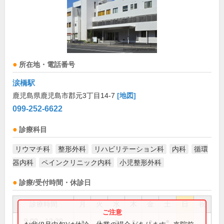
所在地・電話番号
涙橋駅
鹿児島県鹿児島市郡元3丁目14-7
[地図]
099-252-6622
診療科目
リウマチ科
整形外科
リハビリテーション科
内科
循環
器内科
ペインクリニック内科
小児整形外科
診療/受付時間・休診日
診療時間
月
火
水
木
金
土
日
祝
9:00～12:30
●
●
●
●
●
●