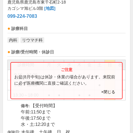
鹿児島県鹿児島市東千石町2-18
カゴシマ旭ビル3階
[地図]
099-224-7083
診療科目
内科
リウマチ科
診療/受付時間・休診日
診療時間
月
火
水
木
金
土
日
祝
9:15～12:00
●
●
●
●
お盆(8月中旬)は休診・休業の場合があります。来院前
に必ず医療機関に直接ご確認ください。
9:15～12:30
●
●
×閉じる
13:30～18:00
●
●
●
●
【受付時間】
備考:
午前:11:50まで
午後:17:50まで
水・土:12:20まで
水午後、土午後、日、祝
休診日: