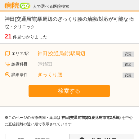
病院なび
人で選べる医院検索
神田(交通局前)駅周辺のぎっくり腰の治療/対応が可能な
病
院・クリニック
21
件見つかりました
神田(交通局前)駅周辺
エリア/駅
変更
(未指定)
診療科目
追加
ぎっくり腰
詳細条件
変更
検索する
※このページの医療機関・薬局は
神田(交通局前)駅(鹿児島市電2系統)
を中心
に直線距離の近い順で表示されています