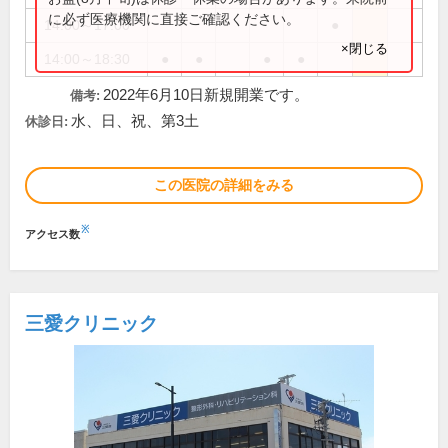
に必ず医療機関に直接ご確認ください。
14:00～17:00
●
×閉じる
14:00～18:30
●
●
●
●
2022年6月10日新規開業です。
備考:
水、日、祝、第3土
休診日:
この医院の詳細をみる
※
アクセス数
三愛クリニック