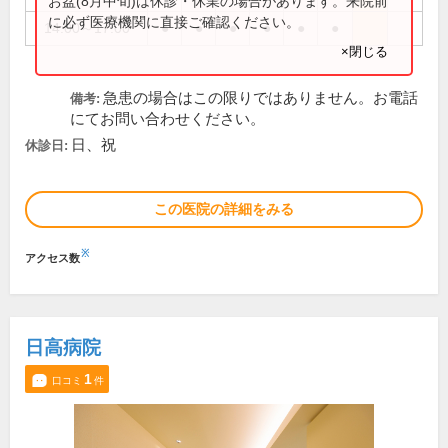
お盆(8月中旬)は休診・休業の場合があります。来院前
に必ず医療機関に直接ご確認ください。
14:00～17:00
●
●
●
●
●
●
×閉じる
急患の場合はこの限りではありません。お電話
備考:
にてお問い合わせください。
日、祝
休診日:
この医院の詳細をみる
※
アクセス数
日高病院
1
口コミ
件