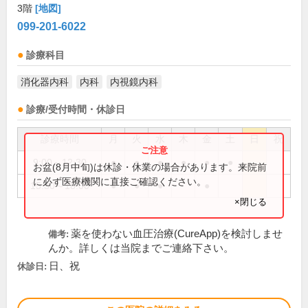
3階
[地図]
099-201-6022
診療科目
消化器内科
内科
内視鏡内科
診療/受付時間・休診日
診療時間
月
火
水
木
金
土
日
祝
9:00～12:30
●
●
●
●
●
●
お盆(8月中旬)は休診・休業の場合があります。来院前
に必ず医療機関に直接ご確認ください。
15:30～18:00
●
●
●
●
×閉じる
薬を使わない血圧治療(CureApp)を検討しませ
備考:
んか。詳しくは当院までご連絡下さい。
日、祝
休診日: