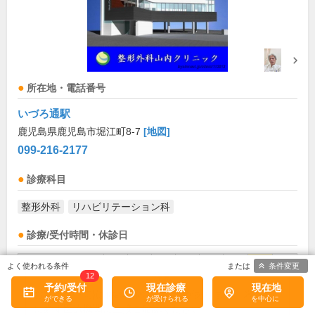
所在地・電話番号
いづろ通駅
鹿児島県鹿児島市堀江町8-7
[地図]
099-216-2177
診療科目
整形外科
リハビリテーション科
診療/受付時間・休診日
診療時間
月
火
水
木
金
土
日
祝
条件変更
12
予約/受付
現在診療
現在地
9:00～13:00
●
●
●
●
●
●
お盆(8月中旬)は休診・休業の場合があります。来院前
に必ず医療機関に直接ご確認ください。
14:00～18:00
●