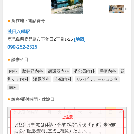
所在地・電話番号
荒田八幡駅
鹿児島県鹿児島市下荒田2丁目1-25
[地図]
099-252-2525
診療科目
内科
脳神経内科
循環器内科
消化器内科
腫瘍内科
緩
和ケア内科
泌尿器科
心療内科
リハビリテーション科
歯科
診療/受付時間・休診日
外来受付時間
月
火
水
木
金
土
日
祝
8:30～12:00
●
●
●
●
●
●
お盆(8月中旬)は休診・休業の場合があります。来院前
に必ず医療機関に直接ご確認ください。
13:30～17:00
●
●
●
●
●
●