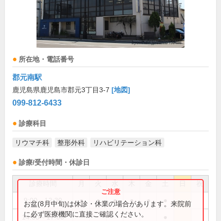
所在地・電話番号
郡元南駅
鹿児島県鹿児島市郡元3丁目3-7
[地図]
099-812-6433
診療科目
リウマチ科
整形外科
リハビリテーション科
診療/受付時間・休診日
診療時間
月
火
水
木
金
土
日
祝
9:00～12:30
●
●
●
●
●
●
お盆(8月中旬)は休診・休業の場合があります。来院前
に必ず医療機関に直接ご確認ください。
14:00～17:00
●