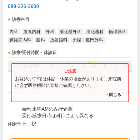
099-226-2600
診療科目
内科
血液内科
外科
消化器外科
消化器科
循環器科
糖尿病内科
眼科
放射線科
大腸・肛門外科
診療/受付時間・休診日
外来受付時間
月
火
水
木
金
土
日
祝
8:30～12:30
●
●
●
●
●
●
お盆(8月中旬)は休診・休業の場合があります。来院前
に必ず医療機関に直接ご確認ください。
14:00～17:30
●
●
●
●
●
×閉じる
土曜AMのみ/予約制
備考:
受付/診療日時は科目により異なる
日、祝
休診日: