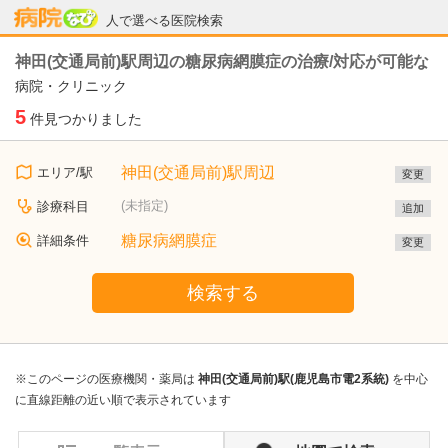
病院なび
人で選べる医院検索
神田(交通局前)駅周辺の糖尿病網膜症の治療/対応が可能な
病院・クリニック
5
件見つかりました
神田(交通局前)駅周辺
エリア/駅
変更
(未指定)
診療科目
追加
糖尿病網膜症
詳細条件
変更
検索する
※このページの医療機関・薬局は
神田(交通局前)駅(鹿児島市電2系統)
を中心
に直線距離の近い順で表示されています