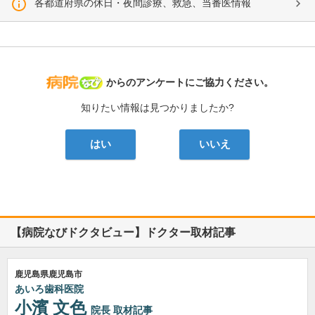
各都道府県の休日・夜間診療、救急、当番医情報
病院なび
からのアンケートにご協力ください。
知りたい情報は見つかりましたか?
はい
いいえ
【病院なびドクタビュー】ドクター取材記事
鹿児島県鹿児島市
あいろ歯科医院
小濱 文色
院長
取材記事