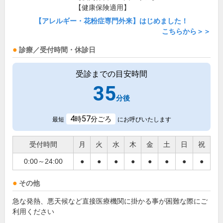
【健康保険適用】
【アレルギー・花粉症専門外来】はじめました！
こちらから＞＞
診療／受付時間・休診日
受診までの目安時間
35
分後
4
57
時
分ごろ
最短
にお呼びいたします
受付時間
月
火
水
木
金
土
日
祝
0:00～24:00
●
●
●
●
●
●
●
●
その他
急な発熱、悪天候など直接医療機関に掛かる事が困難な際にご
利用ください