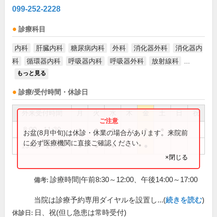
099-252-2228
診療科目
内科
肝臓内科
糖尿病内科
外科
消化器外科
消化器内
科
循環器内科
呼吸器内科
呼吸器外科
放射線科
...
もっと見る
診療/受付時間・休診日
外来受付時間
月
火
水
木
金
土
日
祝
8:00～11:30
●
●
●
●
●
●
お盆(8月中旬)は休診・休業の場合があります。来院前
に必ず医療機関に直接ご確認ください。
13:00～17:00
●
●
●
●
●
×閉じる
診療時間|午前8:30～12:00、午後14:00～17:00
備考:
当院は診療予約専用ダイヤルを設置し...(
続きを読む
)
日、祝(但し急患は常時受付)
休診日: