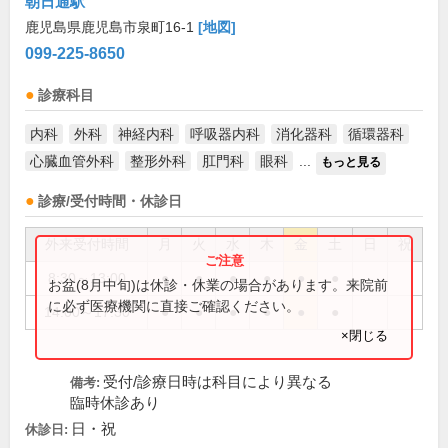
朝日通駅
鹿児島県鹿児島市泉町16-1
[地図]
099-225-8650
診療科目
内科
外科
神経内科
呼吸器内科
消化器科
循環器科
心臓血管外科
整形外科
肛門科
眼科
...
もっと見る
診療/受付時間・休診日
外来受付時間
月
火
水
木
金
土
日
祝
8:30～13:00
●
●
●
●
●
●
お盆(8月中旬)は休診・休業の場合があります。来院前
に必ず医療機関に直接ご確認ください。
14:00～17:30
●
●
●
●
●
●
×閉じる
受付/診療日時は科目により異なる
備考:
臨時休診あり
日・祝
休診日: