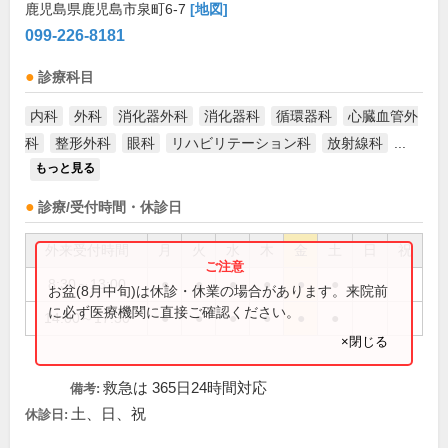
鹿児島県鹿児島市泉町6-7
[地図]
099-226-8181
診療科目
内科
外科
消化器外科
消化器科
循環器科
心臓血管外
科
整形外科
眼科
リハビリテーション科
放射線科
...
もっと見る
診療/受付時間・休診日
外来受付時間
月
火
水
木
金
土
日
祝
8:30～13:00
●
●
●
●
●
●
お盆(8月中旬)は休診・休業の場合があります。来院前
に必ず医療機関に直接ご確認ください。
14:00～17:30
●
●
●
●
●
●
×閉じる
救急は 365日24時間対応
備考:
土、日、祝
休診日: