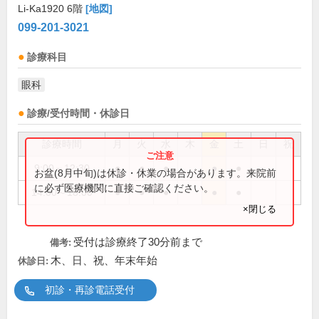
Li-Ka1920 6階
[地図]
099-201-3021
診療科目
眼科
診療/受付時間・休診日
診療時間
月
火
水
木
金
土
日
祝
9:00～12:30
●
●
●
●
●
お盆(8月中旬)は休診・休業の場合があります。来院前
に必ず医療機関に直接ご確認ください。
14:00～18:00
●
●
●
●
●
×閉じる
受付は診療終了30分前まで
備考:
木、日、祝、年末年始
休診日:
初診・再診電話受付