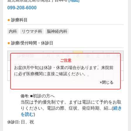
鹿児島県鹿児島市鴨池1丁目44-8
[地図]
099-208-6000
診療科目
内科
リウマチ科
脳神経内科
診療/受付時間・休診日
診療時間
月
火
水
木
金
土
日
祝
8:30～12:30
●
●
●
●
●
●
お盆(8月中旬)は休診・休業の場合があります。来院前
に必ず医療機関に直接ご確認ください。
14:30～17:30
●
●
●
●
×閉じる
■初診の方へ
備考:
当院は予約優先制です。まずは電話にて予約をお取
りください。電話の際、症状、発症時期、紹...(
続き
を読む
)
日、祝
休診日: