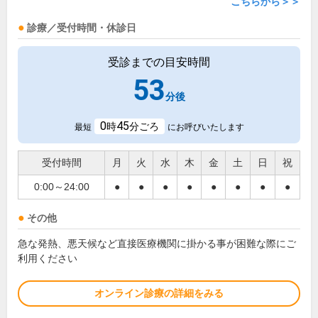
こちらから＞＞
診療／受付時間・休診日
受診までの目安時間
53
分後
0
45
時
分ごろ
最短
にお呼びいたします
受付時間
月
火
水
木
金
土
日
祝
0:00～24:00
●
●
●
●
●
●
●
●
その他
急な発熱、悪天候など直接医療機関に掛かる事が困難な際にご
利用ください
オンライン診療の詳細をみる