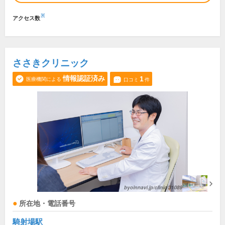
※
アクセス数
ささきクリニック
情報認証済み
1
医療機関による
口コミ
件
所在地・電話番号
騎射場駅