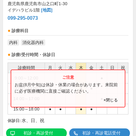
鹿児島県鹿児島市山之口町1-30
イデハラビル1階
[地図]
099-295-0073
診療科目
内科
消化器内科
診療/受付時間・休診日
診療時間
月
火
水
木
金
土
日
祝
9:00～12:00
●
お盆(8月中旬)は休診・休業の場合があります。来院前
9:00～13:00
●
●
●
●
に必ず医療機関に直接ご確認ください。
14:00～17:00
●
×閉じる
15:00～18:00
●
●
●
●
水、日、祝
休診日:
初診・再診受付
初診・再診電話受付