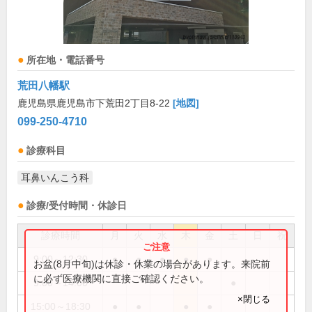
所在地・電話番号
荒田八幡駅
鹿児島県鹿児島市下荒田2丁目8-22
[地図]
099-250-4710
診療科目
耳鼻いんこう科
診療/受付時間・休診日
診療時間
月
火
水
木
金
土
日
祝
9:00～12:30
●
●
●
●
●
お盆(8月中旬)は休診・休業の場合があります。来院前
に必ず医療機関に直接ご確認ください。
9:00～14:00
●
×閉じる
15:00～18:30
●
●
●
●