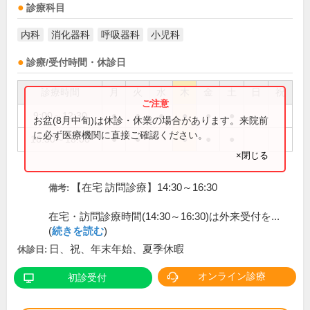
診療科目
内科
消化器科
呼吸器科
小児科
診療/受付時間・休診日
診療時間
月
火
水
木
金
土
日
祝
9:00～12:30
●
●
●
●
●
●
お盆(8月中旬)は休診・休業の場合があります。来院前
に必ず医療機関に直接ご確認ください。
16:30～18:00
●
●
●
●
●
×閉じる
【在宅 訪問診療】14:30～16:30
備考:
在宅・訪問診療時間(14:30～16:30)は外来受付を...
(
続きを読む
)
日、祝、年末年始、夏季休暇
休診日:
オンライン診療
初診受付