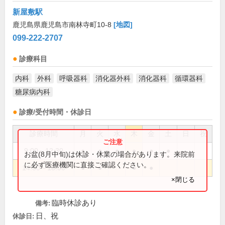
新屋敷駅
鹿児島県鹿児島市南林寺町10-8
[地図]
099-222-2707
診療科目
内科
外科
呼吸器科
消化器外科
消化器科
循環器科
糖尿病内科
診療/受付時間・休診日
診療時間
月
火
水
木
金
土
日
祝
9:00～12:30
●
●
●
●
●
●
お盆(8月中旬)は休診・休業の場合があります。来院前
に必ず医療機関に直接ご確認ください。
14:30～18:00
●
●
●
●
×閉じる
臨時休診あり
備考:
日、祝
休診日: