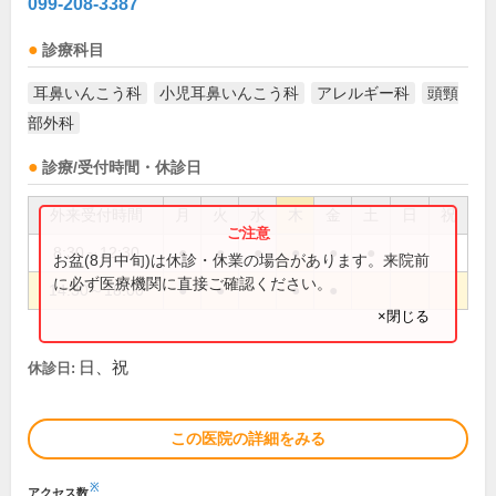
099-208-3387
診療科目
耳鼻いんこう科
小児耳鼻いんこう科
アレルギー科
頭頸
部外科
診療/受付時間・休診日
外来受付時間
月
火
水
木
金
土
日
祝
8:30～12:30
●
●
●
●
●
●
お盆(8月中旬)は休診・休業の場合があります。来院前
に必ず医療機関に直接ご確認ください。
14:30～18:00
●
●
●
●
×閉じる
日、祝
休診日:
この医院の詳細をみる
※
アクセス数