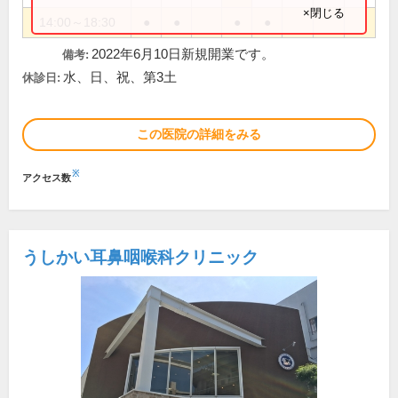
×閉じる
14:00～18:30
●
●
●
●
2022年6月10日新規開業です。
備考:
水、日、祝、第3土
休診日:
この医院の詳細をみる
※
アクセス数
うしかい耳鼻咽喉科クリニック