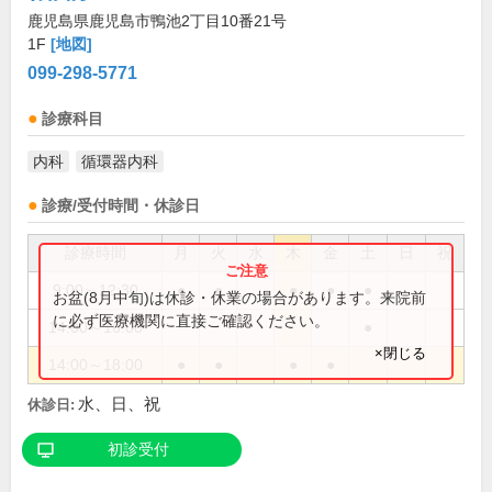
鹿児島県鹿児島市鴨池2丁目10番21号
1F
[地図]
099-298-5771
診療科目
内科
循環器内科
診療/受付時間・休診日
診療時間
月
火
水
木
金
土
日
祝
9:00～12:30
●
●
●
●
●
お盆(8月中旬)は休診・休業の場合があります。来院前
に必ず医療機関に直接ご確認ください。
14:00～16:00
●
×閉じる
14:00～18:00
●
●
●
●
水、日、祝
休診日:
初診受付