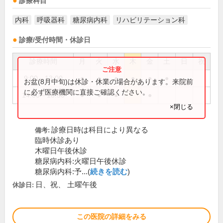
診療科目
内科
呼吸器科
糖尿病内科
リハビリテーション科
診療/受付時間・休診日
診療時間
月
火
水
木
金
土
日
祝
9:00～13:00
●
●
●
●
●
●
お盆(8月中旬)は休診・休業の場合があります。来院前
に必ず医療機関に直接ご確認ください。
14:00～18:30
●
●
●
●
×閉じる
診療日時は科目により異なる
備考:
臨時休診あり
木曜日午後休診
糖尿病内科:火曜日午後休診
糖尿病内科:予...(
続きを読む
)
日、祝、 土曜午後
休診日:
この医院の詳細をみる