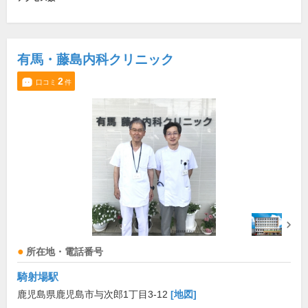
有馬・藤島内科クリニック
2
口コミ
件
所在地・電話番号
騎射場駅
鹿児島県鹿児島市与次郎1丁目3-12
[地図]