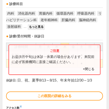
診療科目
内科
消化器内科
胃腸内科
循環器内科
呼吸器内科
リ
ハビリテーション科
老年精神科
肝臓内科
脳神経内科
放射線科
...
もっと見る
診療/受付時間・休診日
診療時間
月
火
水
木
金
土
日
祝
8:30～12:30
●
●
●
●
●
●
お盆(8月中旬)は休診・休業の場合があります。来院前
に必ず医療機関に直接ご確認ください。
14:30～17:30
●
●
●
●
●
●
×閉じる
日、祝、夏季8/13～8/15、年末年始12/30～1/3
休診日:
この医院の詳細をみる
※
アクセス数