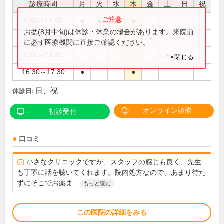
診療時間
月
火
水
木
金
土
日
祝
9:00～12:00
●
●
●
●
お盆(8月中旬)は休診・休業の場合があります。来院前
9:00～12:15
●
に必ず医療機関に直接ご確認ください。
9:00～12:30
●
×閉じる
16:30～17:30
●
●
日、祝
休診日:
オンライン診療
初診受付
口コミ
小さなクリニックですが、スタッフの感じも良く、先生
も丁寧に話を聴いてくれます。院内処方なので、あまり待た
ずにそこでお薬ま...
もっと読む
この医院の詳細をみる