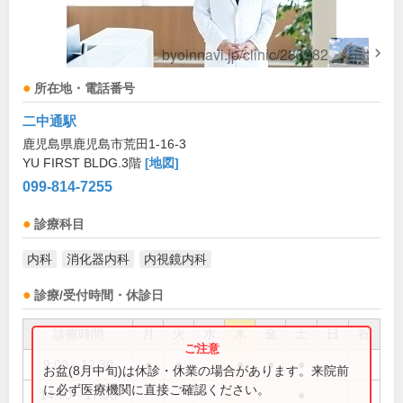
所在地・電話番号
二中通駅
鹿児島県鹿児島市荒田1-16-3
YU FIRST BLDG.3階
[地図]
099-814-7255
診療科目
内科
消化器内科
内視鏡内科
診療/受付時間・休診日
診療時間
月
火
水
木
金
土
日
祝
9:00～12:30
●
●
●
●
●
お盆(8月中旬)は休診・休業の場合があります。来院前
に必ず医療機関に直接ご確認ください。
14:00～17:00
●