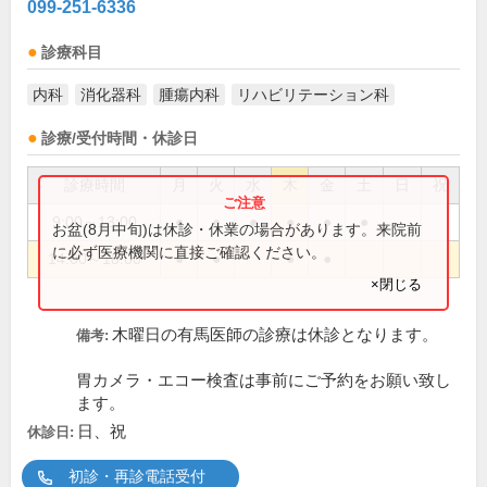
099-251-6336
診療科目
内科
消化器科
腫瘍内科
リハビリテーション科
診療/受付時間・休診日
診療時間
月
火
水
木
金
土
日
祝
9:00～13:00
●
●
●
●
●
●
お盆(8月中旬)は休診・休業の場合があります。来院前
に必ず医療機関に直接ご確認ください。
14:00～18:00
●
●
●
●
×閉じる
木曜日の有馬医師の診療は休診となります。
備考:
胃カメラ・エコー検査は事前にご予約をお願い致し
ます。
日、祝
休診日:
初診・再診電話受付