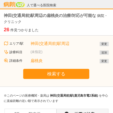
病院なび
人で選べる医院検索
神田(交通局前)駅周辺の扁桃炎の治療/対応が可能な
病院・
クリニック
26
件見つかりました
神田(交通局前)駅周辺
エリア/駅
変更
(未指定)
診療科目
追加
扁桃炎
詳細条件
変更
検索する
※このページの医療機関・薬局は
神田(交通局前)駅(鹿児島市電2系統)
を中心
に直線距離の近い順で表示されています