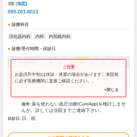
3階
[地図]
099-201-6022
診療科目
消化器内科
内科
内視鏡内科
診療/受付時間・休診日
診療時間
月
火
水
木
金
土
日
祝
9:00～12:30
●
●
●
●
●
●
お盆(8月中旬)は休診・休業の場合があります。来院前
に必ず医療機関に直接ご確認ください。
15:30～18:00
●
●
●
●
×閉じる
薬を使わない血圧治療(CureApp)を検討しませ
備考:
んか。詳しくは当院までご連絡下さい。
日、祝
休診日: