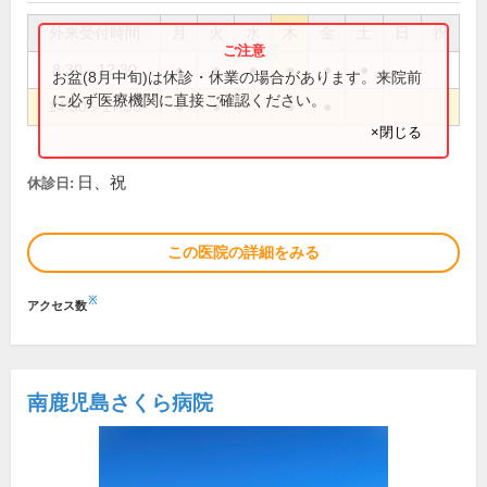
外来受付時間
月
火
水
木
金
土
日
祝
8:30～12:30
●
●
●
●
●
●
お盆(8月中旬)は休診・休業の場合があります。来院前
に必ず医療機関に直接ご確認ください。
14:30～17:30
●
●
●
●
×閉じる
日、祝
休診日:
この医院の詳細をみる
※
アクセス数
南鹿児島さくら病院