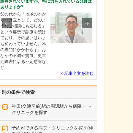
診療されていますが、特に力を入れている分野は
中学生のときに
ありますか?
女性の歯科医師
父の代から「地域のかか
ことです。幼い
りつけ医として、どのよ
科医師は男性が
うなご相談にも応じる」
事」というイメ
という姿勢で診療を続け
っていたのです
ており、その思いはいま
先生の治療を受
も変わっていません。私
で認識が変わり
の専門にかかわらず、お
子どもにとって
なかの不調や貧血、更年
は敬…
期障害による不定愁訴な
ど…
>>記事全文を読む
別の条件で検索
神田(交通局前)駅の周辺駅から病院・
クリニックを探す
予約ができる病院・クリニックを探す(神