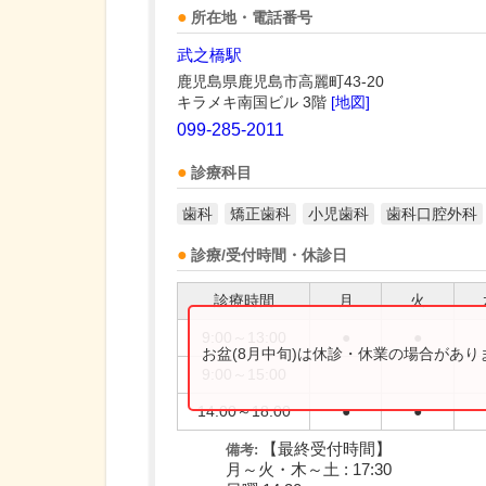
所在地・電話番号
武之橋駅
鹿児島県鹿児島市高麗町43-20
キラメキ南国ビル 3階
[地図]
099-285-2011
診療科目
歯科
矯正歯科
小児歯科
歯科口腔外科
診療/受付時間・休診日
診療時間
月
火
9:00～13:00
●
●
お盆(8月中旬)は休診・休業の場合があ
9:00～15:00
14:00～18:00
●
●
【最終受付時間】
備考:
月～火・木～土 : 17:30