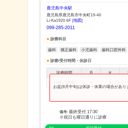
鹿児島中央駅
鹿児島県鹿児島市中央町19-40
Li-Ka1920 6F
[地図]
099-285-2011
診療科目
歯科
矯正歯科
小児歯科
歯科口腔外科
診療/受付時間・休診日
診療時間
月
火
9:00～18:00
●
●
お盆(8月中旬)は休診・休業の場合があ
最終受付 17:30
備考:
※祝日も曜日通りに診療