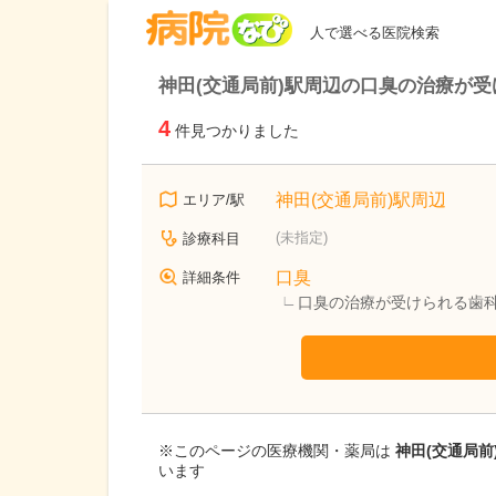
病院なび
人で選べる医院検索
神田(交通局前)駅周辺の口臭の治療が受
4
件見つかりました
神田(交通局前)駅周辺
エリア/駅
(未指定)
診療科目
口臭
詳細条件
口臭の治療が受けられる歯
※このページの医療機関・薬局は
神田(交通局前
います