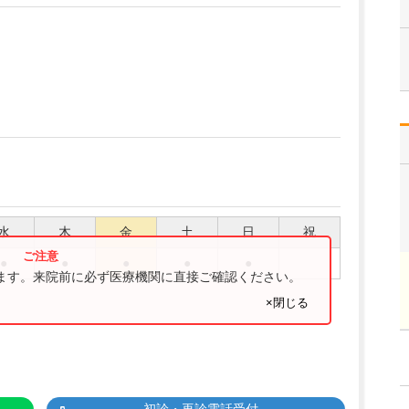
水
木
金
土
日
祝
●
●
●
●
●
ります。来院前に必ず医療機関に直接ご確認ください。
×閉じる