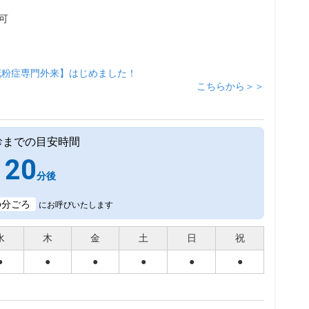
可
花粉症専門外来】はじめました！
こちらから＞＞
診までの目安時間
20
分後
6
分ごろ
にお呼びいたします
水
木
金
土
日
祝
●
●
●
●
●
●