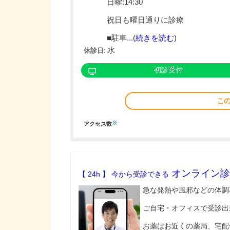
日曜:14:30
祝日も曜日通りに診療
■駐車...(
続きを読む
)
水
休診日:
初診受付
こ
※
アクセス数
オンライン診
【 24h 】 今から受診できる
急な発熱や風邪などの体調
ご自宅・オフィスで受診出
お薬はお近くの薬局、宅配