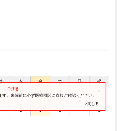
水
木
金
土
日
祝
●
●
●
●
ります。来院前に必ず医療機関に直接ご確認ください。
●
×閉じる
●
●
●
●