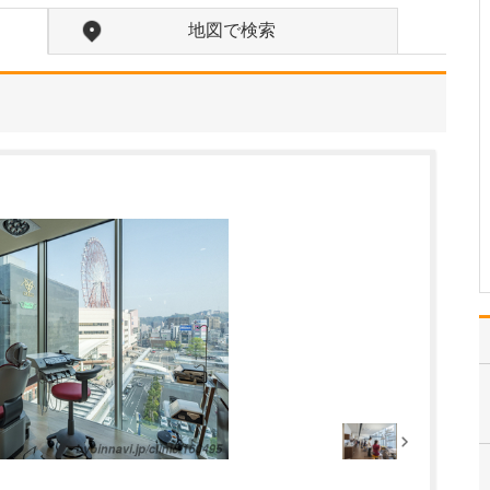
い。
地図で検索
当院のモットーは「一人
ひとりと向き合う、寄り
添った医療」です。後で
患者さんが「話を聞いて
もらえなかった、言いた
かったことが言えなかっ
た」と感じられることが
ないよう、しっかり診察
の時間を取って患者さん
の…
>>記事全文を読む