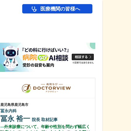
医療機関の皆様へ
医師(ドクター)の
鹿児島県鹿児島市
鹿児島県鹿児島市
冨永内科
あいろ歯科医院
冨永 裕一
小濱 文色
院長
取材記事
外来診療について、年齢や性別を問わず幅広く
歯科医師を志し