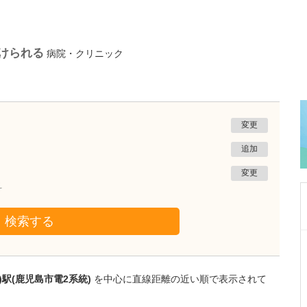
けられる
病院・クリニック
変更
追加
変更
科
検索する
京都府京都市山科区
村上内科医院
村上 貴彬
)駅(鹿児島市電2系統)
を中心に直線距離の近い順で表示されて
院長
取材記事
日々の診療で心がけていることを教えてくださ