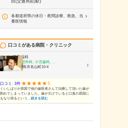
田(交通局前)駅)
各都道府県の休日・夜間診療、救急、当
番医情報
口コミがある病院・クリニック
ながい正彦歯科
歯科, 歯科口腔外科, 小児歯科, ...
鹿児島県鹿児島市名山町10-4
5
口コミ: 3件
くいしばりが原因で他の歯医者さんで治療して頂いた歯が
割れてしまっていました。歯が欠けていると口臭の原因に
もなり得るという...
続きを読む