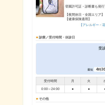
登園許可証・診断書も発行
【夜間休日・全国エリア】
【健康保険適用】
【アレルギー・
診療／受付時間・休診日
受
4
3
時
最短
受付時間
月
火
0:00～24:00
●
●
その他