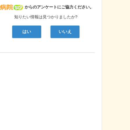
病院なび
からのアンケートにご協力ください。
知りたい情報は見つかりましたか?
はい
いいえ