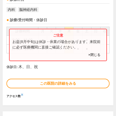
内科
脳神経内科
診療/受付時間・休診日
診療時間
月
火
水
木
金
土
日
祝
9:00～13:30
●
●
●
●
●
お盆(8月中旬)は休診・休業の場合があります。来院前
に必ず医療機関に直接ご確認ください。
15:00～19:00
●
●
●
●
●
×閉じる
木、日、祝
休診日:
この医院の詳細をみる
※
アクセス数