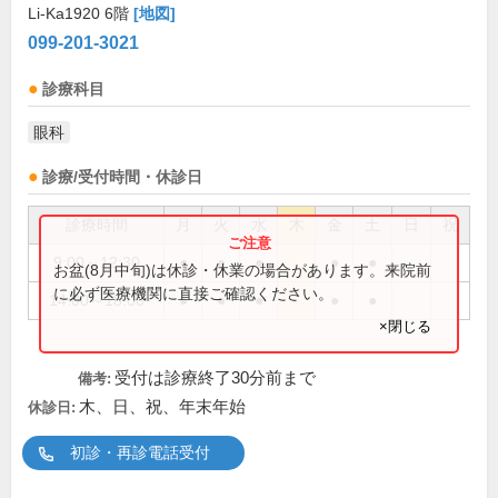
Li-Ka1920 6階
[地図]
099-201-3021
診療科目
眼科
診療/受付時間・休診日
診療時間
月
火
水
木
金
土
日
祝
9:00～12:30
●
●
●
●
●
お盆(8月中旬)は休診・休業の場合があります。来院前
に必ず医療機関に直接ご確認ください。
14:00～18:00
●
●
●
●
●
×閉じる
受付は診療終了30分前まで
備考:
木、日、祝、年末年始
休診日:
初診・再診電話受付