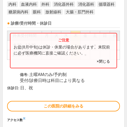
内科
血液内科
外科
消化器外科
消化器科
循環器科
糖尿病内科
眼科
放射線科
大腸・肛門外科
診療/受付時間・休診日
外来受付時間
月
火
水
木
金
土
日
祝
8:30～12:30
●
●
●
●
●
●
お盆(8月中旬)は休診・休業の場合があります。来院前
に必ず医療機関に直接ご確認ください。
14:00～17:30
●
●
●
●
●
×閉じる
土曜AMのみ/予約制
備考:
受付/診療日時は科目により異なる
日、祝
休診日:
この医院の詳細をみる
※
アクセス数