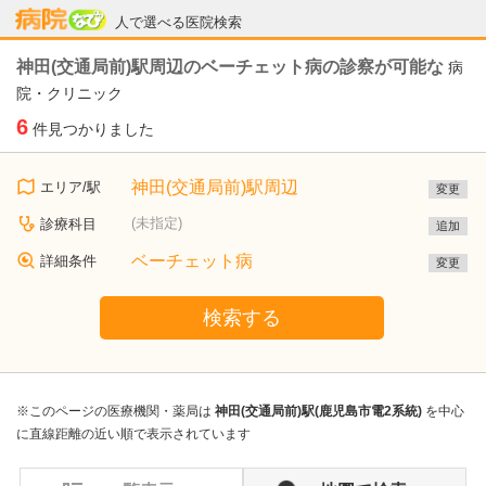
病院なび
人で選べる医院検索
神田(交通局前)駅周辺のベーチェット病の診察が可能な
病
院・クリニック
6
件見つかりました
神田(交通局前)駅周辺
エリア/駅
変更
(未指定)
診療科目
追加
ベーチェット病
詳細条件
変更
検索する
※このページの医療機関・薬局は
神田(交通局前)駅(鹿児島市電2系統)
を中心
に直線距離の近い順で表示されています