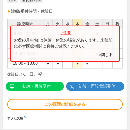
診療/受付時間・休診日
診療時間
月
火
水
木
金
土
日
祝
9:00～12:00
●
お盆(8月中旬)は休診・休業の場合があります。来院前
9:00～13:00
●
●
●
●
に必ず医療機関に直接ご確認ください。
14:00～17:00
●
×閉じる
15:00～18:00
●
●
●
●
水、日、祝
休診日:
初診・再診受付
初診・再診電話受付
この医院の詳細をみる
※
アクセス数