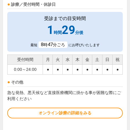
診療／受付時間・休診日
受診までの目安時間
1
29
時間
分後
8
47
時
分ごろ
最短
にお呼びいたします
受付時間
月
火
水
木
金
土
日
祝
0:00～24:00
●
●
●
●
●
●
●
●
その他
急な発熱、悪天候など直接医療機関に掛かる事が困難な際にご
利用ください
オンライン診療の詳細をみる