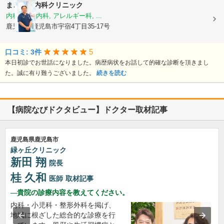
まごころ内科クリニック
内科, 神経内科, アレルギー科, ...
鹿児島県鹿児島市宇宿4丁目35-17号
5
口コミ: 3件
本日初診でお世話になりました。病歴病状をお話して的確な診断を頂きまし
た。誠に有り難うございました。
続きを読む
【病院なびドクタビュー】ドクター取材記事
鹿児島県鹿児島市
緑ヶ丘クリニック
新田 翔
院長
桂 久和
医師
取材記事
貴院の診療内容を教えてください。
内科・小児科・整形外科を掲げ、
地域に根ざした総合的な診療を行