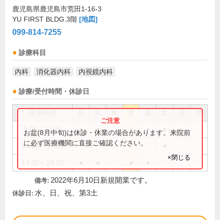
鹿児島県鹿児島市荒田1-16-3
YU FIRST BLDG.3階
[地図]
099-814-7255
診療科目
内科
消化器内科
内視鏡内科
診療/受付時間・休診日
診療時間
月
火
水
木
金
土
日
祝
9:00～12:30
●
●
●
●
●
お盆(8月中旬)は休診・休業の場合があります。来院前
に必ず医療機関に直接ご確認ください。
14:00～17:00
●
×閉じる
14:00～18:30
●
●
●
●
2022年6月10日新規開業です。
備考:
水、日、祝、第3土
休診日: