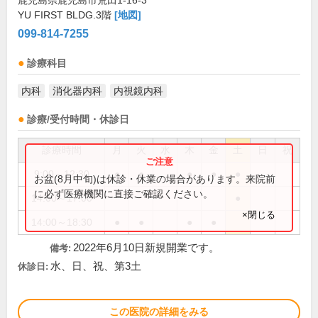
鹿児島県鹿児島市荒田1-16-3
YU FIRST BLDG.3階
[地図]
099-814-7255
診療科目
内科
消化器内科
内視鏡内科
診療/受付時間・休診日
診療時間
月
火
水
木
金
土
日
祝
9:00～12:30
●
●
●
●
●
お盆(8月中旬)は休診・休業の場合があります。来院前
に必ず医療機関に直接ご確認ください。
14:00～17:00
●
×閉じる
14:00～18:30
●
●
●
●
2022年6月10日新規開業です。
備考:
水、日、祝、第3土
休診日:
この医院の詳細をみる