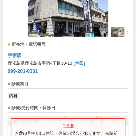
所在地・電話番号
宇宿駅
鹿児島県鹿児島市宇宿4丁目30-13
[地図]
099-201-0301
診療科目
内科
診療/受付時間・休診日
外来受付時間
月
火
水
木
金
土
日
祝
8:30～12:00
●
●
●
●
●
●
お盆(8月中旬)は休診・休業の場合があります。来院前