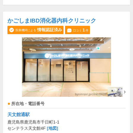
かごしまIBD消化器内科クリニック
情報認証済み
1
医療機関による
口コミ
件
所在地・電話番号
天文館通駅
鹿児島県鹿児島市千日町1-1
センテラス天文館4F
[地図]