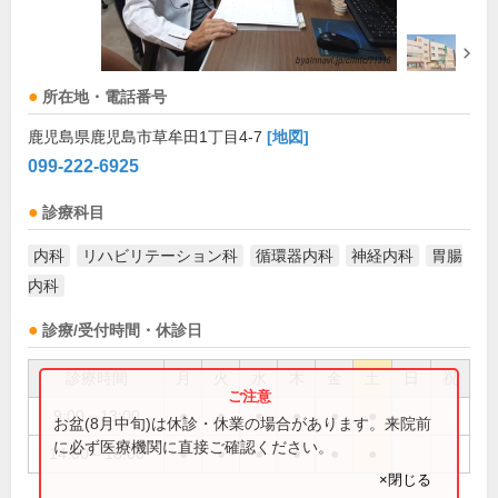
所在地・電話番号
鹿児島県鹿児島市草牟田1丁目4-7
[地図]
099-222-6925
診療科目
内科
リハビリテーション科
循環器内科
神経内科
胃腸
内科
診療/受付時間・休診日
診療時間
月
火
水
木
金
土
日
祝
9:00～13:00
●
●
●
●
●
●
お盆(8月中旬)は休診・休業の場合があります。来院前
に必ず医療機関に直接ご確認ください。
14:00～18:00
●
●
●
●
●
●
×閉じる