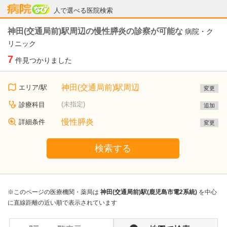
病院なび
人で選べる医院検索
神田(交通局前)駅周辺の慢性膵炎の診察が可能な
病院・ク
リニック
7
件見つかりました
神田(交通局前)駅周辺
エリア/駅
変更
(未指定)
診療科目
追加
慢性膵炎
詳細条件
変更
検索する
※このページの医療機関・薬局は
神田(交通局前)駅(鹿児島市電2系統)
を中心
に直線距離の近い順で表示されています