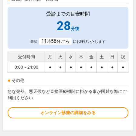
受診までの目安時間
28
分後
11
56
時
分ごろ
最短
にお呼びいたします
受付時間
月
火
水
木
金
土
日
祝
0:00～24:00
●
●
●
●
●
●
●
●
その他
急な発熱、悪天候など直接医療機関に掛かる事が困難な際にご
利用ください
オンライン診療の詳細をみる