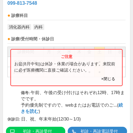
099-813-7548
診療科目
消化器内科
内科
診療/受付時間・休診日
診療時間
月
火
水
木
金
土
日
祝
9:00～12:30
●
●
●
●
●
●
お盆(8月中旬)は休診・休業の場合があります。来院前
に必ず医療機関に直接ご確認ください。
14:00～17:30
●
●
●
●
●
×閉じる
午前、午後の受け付けはそれぞれ12時、17時ま
備考:
でです。
予約優先制ですので、webまたはお電話でのご...(
続
きを読む
)
日、祝、年末年始(12/30～1/3)
休診日:
初診・再診受付
初診・再診電話受付