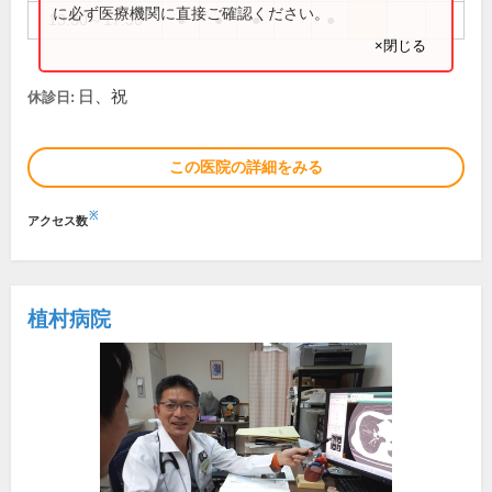
に必ず医療機関に直接ご確認ください。
13:30～17:30
●
●
●
●
×閉じる
日、祝
休診日:
この医院の詳細をみる
※
アクセス数
植村病院