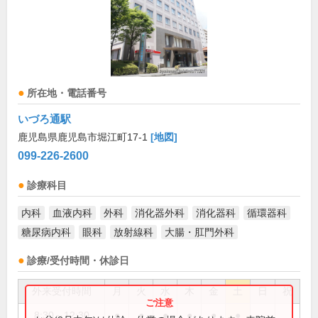
所在地・電話番号
いづろ通駅
鹿児島県鹿児島市堀江町17-1
[地図]
099-226-2600
診療科目
内科
血液内科
外科
消化器外科
消化器科
循環器科
糖尿病内科
眼科
放射線科
大腸・肛門外科
診療/受付時間・休診日
外来受付時間
月
火
水
木
金
土
日
祝
8:30～12:30
●
●
●
●
●
●