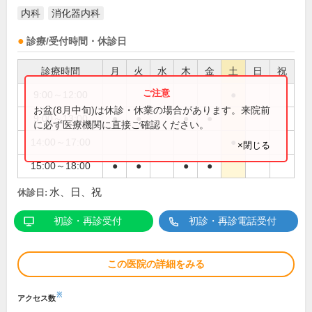
内科
消化器内科
診療/受付時間・休診日
診療時間
月
火
水
木
金
土
日
祝
9:00～12:00
●
お盆(8月中旬)は休診・休業の場合があります。来院前
9:00～13:00
●
●
●
●
に必ず医療機関に直接ご確認ください。
14:00～17:00
●
×閉じる
15:00～18:00
●
●
●
●
水、日、祝
休診日:
初診・再診受付
初診・再診電話受付
この医院の詳細をみる
※
アクセス数