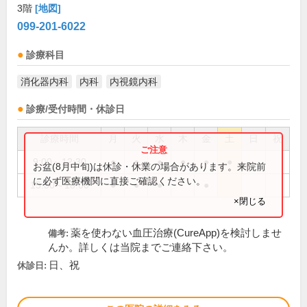
3階
[地図]
099-201-6022
診療科目
消化器内科
内科
内視鏡内科
診療/受付時間・休診日
診療時間
月
火
水
木
金
土
日
祝
9:00～12:30
●
●
●
●
●
●
お盆(8月中旬)は休診・休業の場合があります。来院前
に必ず医療機関に直接ご確認ください。
15:30～18:00
●
●
●
●
×閉じる
薬を使わない血圧治療(CureApp)を検討しませ
備考:
んか。詳しくは当院までご連絡下さい。
日、祝
休診日: