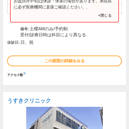
お盆(8月中旬)は休診・休業の場合があります。来院前
に必ず医療機関に直接ご確認ください。
14:00～17:30
●
●
●
●
●
×閉じる
土曜AMのみ/予約制
備考:
受付/診療日時は科目により異なる
日、祝
休診日:
この医院の詳細をみる
※
アクセス数
うすきクリニック