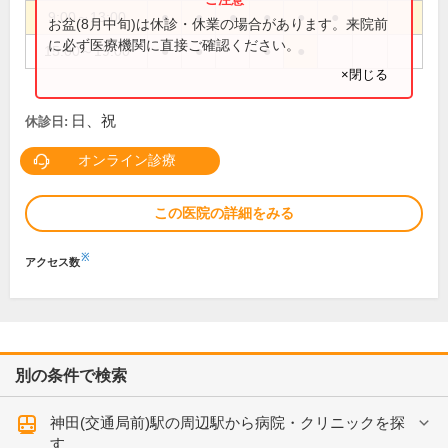
9:00～13:00
●
●
●
●
●
●
お盆(8月中旬)は休診・休業の場合があります。来院前
に必ず医療機関に直接ご確認ください。
15:00～19:00
●
●
●
●
×閉じる
日、祝
休診日:
オンライン診療
この医院の詳細をみる
※
アクセス数
別の条件で検索
神田(交通局前)駅の周辺駅から病院・クリニックを探
す