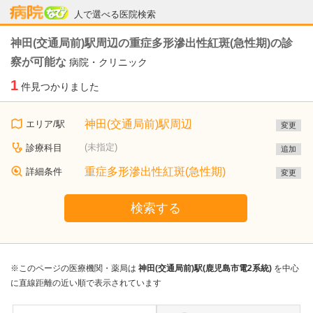
病院なび
人で選べる医院検索
神田(交通局前)駅周辺の重症多形滲出性紅斑(急性期)の診
察が可能な
病院・クリニック
1
件見つかりました
神田(交通局前)駅周辺
エリア/駅
変更
(未指定)
診療科目
追加
重症多形滲出性紅斑(急性期)
詳細条件
変更
検索する
※このページの医療機関・薬局は
神田(交通局前)駅(鹿児島市電2系統)
を中心
に直線距離の近い順で表示されています