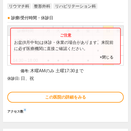
リウマチ科
整形外科
リハビリテーション科
診療/受付時間・休診日
診療時間
月
火
水
木
金
土
日
祝
9:00～13:00
●
●
●
●
●
●
お盆(8月中旬)は休診・休業の場合があります。来院前
に必ず医療機関に直接ご確認ください。
14:30～17:30
●
×閉じる
14:30～18:00
●
●
●
●
木曜AMのみ 土曜17:30まで
備考:
日、祝
休診日:
この医院の詳細をみる
※
アクセス数