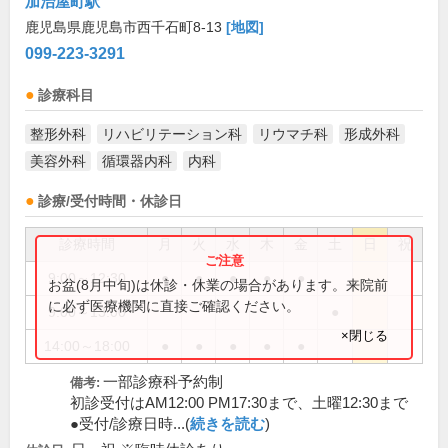
加治屋町駅
鹿児島県鹿児島市西千石町8-13
[地図]
099-223-3291
診療科目
整形外科
リハビリテーション科
リウマチ科
形成外科
美容外科
循環器内科
内科
診療/受付時間・休診日
診療時間
月
火
水
木
金
土
日
祝
9:00～12:30
●
●
●
●
●
お盆(8月中旬)は休診・休業の場合があります。来院前
に必ず医療機関に直接ご確認ください。
9:00～13:00
●
×閉じる
14:00～18:00
●
●
●
●
●
一部診療科予約制
備考:
初診受付はAM12:00 PM17:30まで、土曜12:30まで
●受付/診療日時...(
続きを読む
)