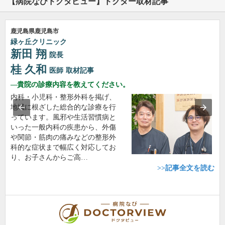
【病院なびドクタビュー】ドクター取材記事
鹿児島県鹿児島市
緑ヶ丘クリニック
新田 翔
院長
桂 久和
医師
取材記事
貴院の診療内容を教えてください。
内科・小児科・整形外科を掲げ、
地域に根ざした総合的な診療を行
っています。風邪や生活習慣病と
いった一般内科の疾患から、外傷
や関節・筋肉の痛みなどの整形外
科的な症状まで幅広く対応してお
り、お子さんからご高…
>>記事全文を読む