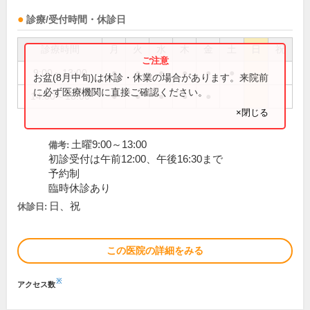
診療/受付時間・休診日
診療時間
月
火
水
木
金
土
日
祝
9:00～13:00
●
●
●
●
●
●
お盆(8月中旬)は休診・休業の場合があります。来院前
に必ず医療機関に直接ご確認ください。
14:00～18:00
●
●
●
●
●
×閉じる
土曜9:00～13:00
備考:
初診受付は午前12:00、午後16:30まで
予約制
臨時休診あり
日、祝
休診日:
この医院の詳細をみる
※
アクセス数