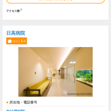
※
アクセス数
日高病院
1
口コミ
件
所在地・電話番号