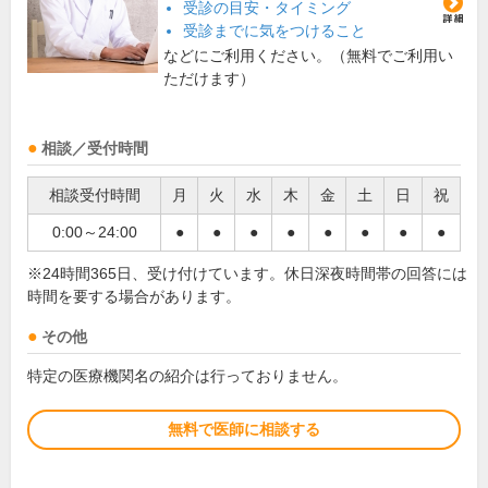
受診の目安・タイミング
受診までに気をつけること
などにご利用ください。（無料でご利用い
ただけます）
相談／受付時間
相談受付時間
月
火
水
木
金
土
日
祝
0:00～24:00
●
●
●
●
●
●
●
●
※24時間365日、受け付けています。休日深夜時間帯の回答には
時間を要する場合があります。
その他
特定の医療機関名の紹介は行っておりません。
無料で医師に相談する