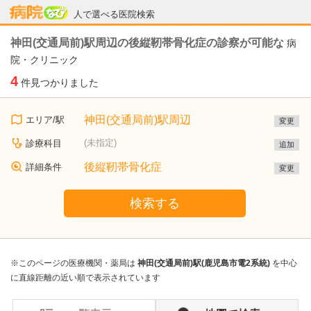
病院なび
人で選べる医院検索
神田(交通局前)駅周辺の後縦靭帯骨化症の診察が可能な
病
院・クリニック
4
件見つかりました
神田(交通局前)駅周辺
エリア/駅
変更
(未指定)
診療科目
追加
後縦靭帯骨化症
詳細条件
変更
検索する
※このページの医療機関・薬局は
神田(交通局前)駅(鹿児島市電2系統)
を中心
に直線距離の近い順で表示されています