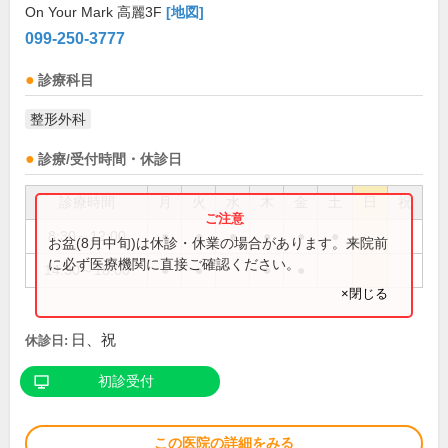
On Your Mark 高麗3F
[地図]
099-250-3777
診療科目
整形外科
診療/受付時間・休診日
診療時間
月
火
水
木
金
土
日
祝
8:30～12:00
●
●
●
●
●
●
お盆(8月中旬)は休診・休業の場合があります。来院前
に必ず医療機関に直接ご確認ください。
14:30～18:00
●
●
●
●
×閉じる
日、祝
休診日:
初診受付
この医院の詳細をみる