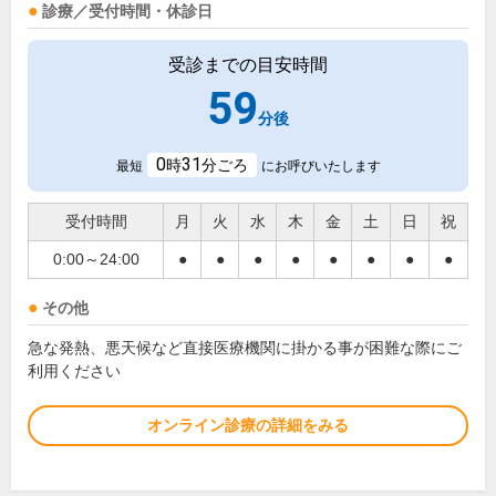
診療／受付時間・休診日
受診までの目安時間
59
分後
0
31
時
分ごろ
最短
にお呼びいたします
受付時間
月
火
水
木
金
土
日
祝
0:00～24:00
●
●
●
●
●
●
●
●
その他
急な発熱、悪天候など直接医療機関に掛かる事が困難な際にご
利用ください
オンライン診療の詳細をみる