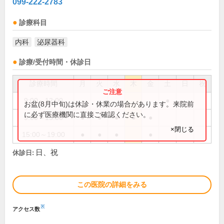
099-222-2783
診療科目
内科
泌尿器科
診療/受付時間・休診日
診療時間
月
火
水
木
金
土
日
祝
9:00～12:00
●
お盆(8月中旬)は休診・休業の場合があります。来院前
に必ず医療機関に直接ご確認ください。
9:00～13:00
●
●
●
●
●
×閉じる
15:00～19:00
●
●
●
●
日、祝
休診日:
この医院の詳細をみる
※
アクセス数