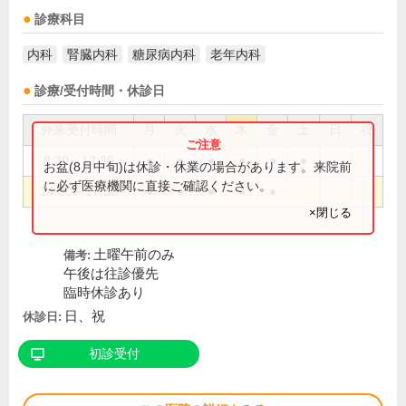
診療科目
内科
腎臓内科
糖尿病内科
老年内科
診療/受付時間・休診日
外来受付時間
月
火
水
木
金
土
日
祝
8:30～12:30
●
●
●
●
●
●
お盆(8月中旬)は休診・休業の場合があります。来院前
に必ず医療機関に直接ご確認ください。
14:00～17:30
●
●
●
●
●
×閉じる
土曜午前のみ
備考:
午後は往診優先
臨時休診あり
日、祝
休診日:
初診受付