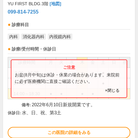
YU FIRST BLDG.3階
[地図]
099-814-7255
診療科目
内科
消化器内科
内視鏡内科
診療/受付時間・休診日
診療時間
月
火
水
木
金
土
日
祝
9:00～12:30
●
●
●
●
●
お盆(8月中旬)は休診・休業の場合があります。来院前
に必ず医療機関に直接ご確認ください。
14:00～17:00
●
×閉じる
14:00～18:30
●
●
●
●
2022年6月10日新規開業です。
備考:
水、日、祝、第3土
休診日:
この医院の詳細をみる