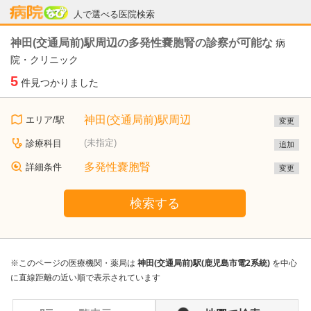
病院なび
人で選べる医院検索
神田(交通局前)駅周辺の多発性嚢胞腎の診察が可能な
病
院・クリニック
5
件見つかりました
神田(交通局前)駅周辺
エリア/駅
変更
(未指定)
診療科目
追加
多発性嚢胞腎
詳細条件
変更
検索する
※このページの医療機関・薬局は
神田(交通局前)駅(鹿児島市電2系統)
を中心
に直線距離の近い順で表示されています