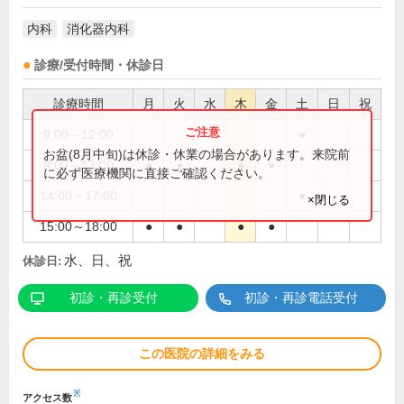
内科
消化器内科
診療/受付時間・休診日
診療時間
月
火
水
木
金
土
日
祝
9:00～12:00
●
お盆(8月中旬)は休診・休業の場合があります。来院前
9:00～13:00
●
●
●
●
に必ず医療機関に直接ご確認ください。
14:00～17:00
●
×閉じる
15:00～18:00
●
●
●
●
水、日、祝
休診日:
初診・再診受付
初診・再診電話受付
この医院の詳細をみる
※
アクセス数