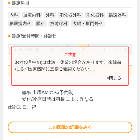
診療科目
内科
血液内科
外科
消化器外科
消化器科
循環器科
糖尿病内科
眼科
放射線科
大腸・肛門外科
診療/受付時間・休診日
外来受付時間
月
火
水
木
金
土
日
祝
8:30～12:30
●
●
●
●
●
●
お盆(8月中旬)は休診・休業の場合があります。来院前
に必ず医療機関に直接ご確認ください。
14:00～17:30
●
●
●
●
●
×閉じる
土曜AMのみ/予約制
備考:
受付/診療日時は科目により異なる
日、祝
休診日:
この医院の詳細をみる