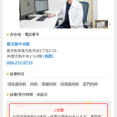
所在地・電話番号
鹿児島中央駅
鹿児島県鹿児島市武1丁目2-10
JR鹿児島中央ビル3階
[地図]
099-272-9733
診療科目
消化器内科
内科
胃腸内科
内視鏡内科
肛門内科
診療/受付時間・休診日
診療時間
月
火
水
木
金
土
日
祝
9:00～16:00
●
お盆(8月中旬)は休診・休業の場合があります。来院前