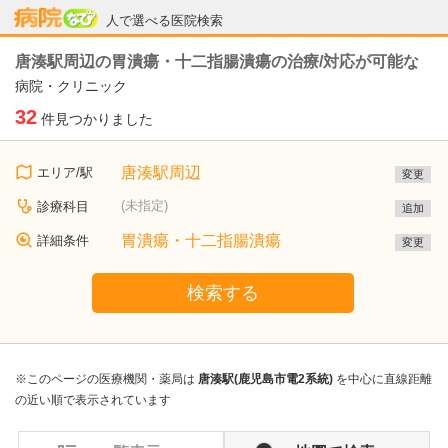
病院なび
人で選べる医院検索
唐湊駅周辺の胃潰瘍・十二指腸潰瘍の治療/対応が可能な
病院・クリニック
32
件見つかりました
唐湊駅周辺
エリア/駅
変更
(未指定)
診療科目
追加
胃潰瘍・十二指腸潰瘍
詳細条件
変更
検索する
※このページの医療機関・薬局は
唐湊駅(鹿児島市電2系統)
を中心に直線距離
の近い順で表示されています