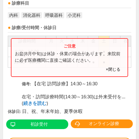
診療科目
内科
消化器科
呼吸器科
小児科
診療/受付時間・休診日
診療時間
月
火
水
木
金
土
日
祝
9:00～12:30
●
●
●
●
●
●
お盆(8月中旬)は休診・休業の場合があります。来院前
に必ず医療機関に直接ご確認ください。
16:30～18:00
●
●
●
●
●
×閉じる
【在宅 訪問診療】14:30～16:30
備考:
在宅・訪問診療時間(14:30～16:30)は外来受付を...
(
続きを読む
)
日、祝、年末年始、夏季休暇
休診日:
オンライン診療
初診受付