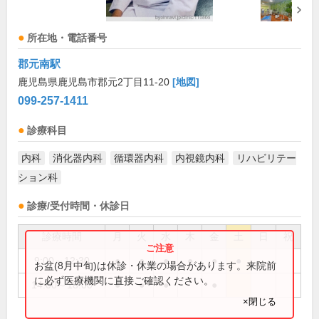
所在地・電話番号
郡元南駅
鹿児島県鹿児島市郡元2丁目11-20
[地図]
099-257-1411
診療科目
内科
消化器内科
循環器内科
内視鏡内科
リハビリテー
ション科
診療/受付時間・休診日
診療時間
月
火
水
木
金
土
日
祝
9:00～12:30
●
●
●
●
●
●
お盆(8月中旬)は休診・休業の場合があります。来院前
に必ず医療機関に直接ご確認ください。
14:00～18:00
●
●
●
●
×閉じる