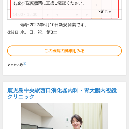
に必ず医療機関に直接ご確認ください。
14:00～17:00
●
×閉じる
14:00～18:30
●
●
●
●
2022年6月10日新規開業です。
備考:
水、日、祝、第3土
休診日:
この医院の詳細をみる
※
アクセス数
鹿児島中央駅西口消化器内科・胃大腸内視鏡
クリニック