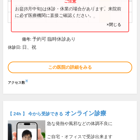
9:00～12:30
●
●
●
●
●
●
お盆(8月中旬)は休診・休業の場合があります。来院前
に必ず医療機関に直接ご確認ください。
14:00～18:00
●
●
●
●
●
×閉じる
予約可 臨時休診あり
備考:
日、祝
休診日:
この医院の詳細をみる
※
アクセス数
オンライン診療
【 24h 】 今から受診できる
急な発熱や風邪などの体調不良に
ご自宅・オフィスで受診出来ます