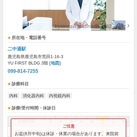
所在地・電話番号
二中通駅
鹿児島県鹿児島市荒田1-16-3
YU FIRST BLDG.3階
[地図]
099-814-7255
診療科目
内科
消化器内科
内視鏡内科
診療/受付時間・休診日
診療時間
月
火
水
木
金
土
日
祝
9:00～12:30
●
●
●
●
●
お盆(8月中旬)は休診・休業の場合があります。来院前