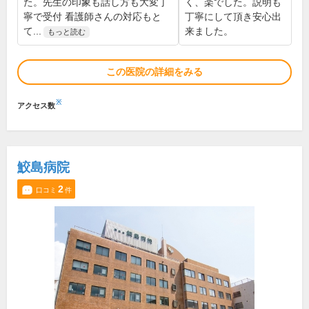
た。先生の印象も話し方も大変丁
く、楽でした。説明も
寧で受付 看護師さんの対応もと
丁寧にして頂き安心出
て...
来ました。
もっと読む
この医院の詳細をみる
※
アクセス数
鮫島病院
2
口コミ
件