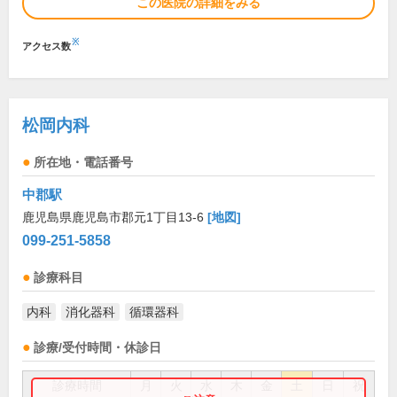
この医院の詳細をみる
※
アクセス数
松岡内科
所在地・電話番号
中郡駅
鹿児島県鹿児島市郡元1丁目13-6
[地図]
099-251-5858
診療科目
内科
消化器科
循環器科
診療/受付時間・休診日
診療時間
月
火
水
木
金
土
日
祝