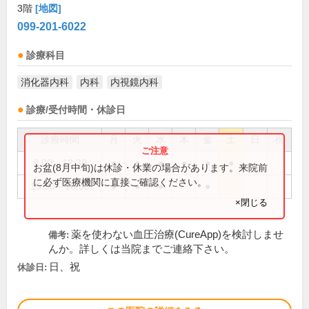
3階
[地図]
099-201-6022
診療科目
消化器内科
内科
内視鏡内科
診療/受付時間・休診日
診療時間
月
火
水
木
金
土
日
祝
9:00～12:30
●
●
●
●
●
●
お盆(8月中旬)は休診・休業の場合があります。来院前
に必ず医療機関に直接ご確認ください。
15:30～18:00
●
●
●
●
×閉じる
薬を使わない血圧治療(CureApp)を検討しませ
備考:
んか。詳しくは当院までご連絡下さい。
日、祝
休診日: