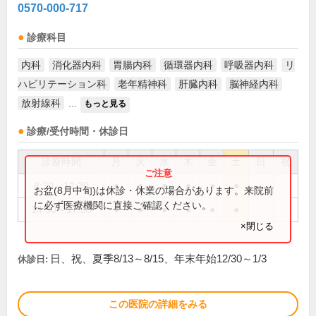
0570-000-717
診療科目
内科
消化器内科
胃腸内科
循環器内科
呼吸器内科
リ
ハビリテーション科
老年精神科
肝臓内科
脳神経内科
放射線科
...
もっと見る
診療/受付時間・休診日
診療時間
月
火
水
木
金
土
日
祝
8:30～12:30
●
●
●
●
●
●
お盆(8月中旬)は休診・休業の場合があります。来院前
に必ず医療機関に直接ご確認ください。
14:30～17:30
●
●
●
●
●
●
×閉じる
日、祝、夏季8/13～8/15、年末年始12/30～1/3
休診日:
この医院の詳細をみる