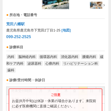
所在地・電話番号
荒田八幡駅
鹿児島県鹿児島市下荒田2丁目1-25
[地図]
099-252-2525
診療科目
内科
脳神経内科
循環器内科
消化器内科
腫瘍内科
緩
和ケア内科
泌尿器科
心療内科
リハビリテーション科
歯科
診療/受付時間・休診日
外来受付時間
月
火
水
木
金
土
日
祝
8:30～12:00
●
●
●
●
●
●
お盆(8月中旬)は休診・休業の場合があります。来院前
に必ず医療機関に直接ご確認ください。
13:30～17:00
●
●
●
●
●
●