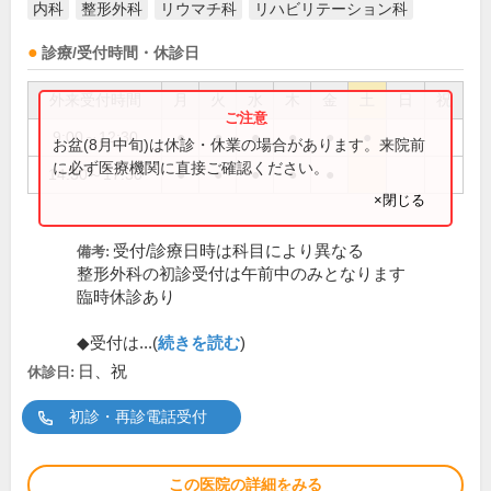
内科
整形外科
リウマチ科
リハビリテーション科
診療/受付時間・休診日
外来受付時間
月
火
水
木
金
土
日
祝
9:00～12:30
●
●
●
●
●
●
お盆(8月中旬)は休診・休業の場合があります。来院前
に必ず医療機関に直接ご確認ください。
14:30～17:30
●
●
●
●
●
×閉じる
受付/診療日時は科目により異なる
備考:
整形外科の初診受付は午前中のみとなります
臨時休診あり
◆受付は...(
続きを読む
)
日、祝
休診日:
初診・再診電話受付
この医院の詳細をみる