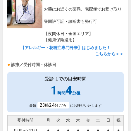
お薬はお近くの薬局、宅配便でお受け取り
登園許可証・診断書も発行可
【夜間休日・全国エリア】
【健康保険適用】
【アレルギー・花粉症専門外来】はじめました！
こちらから＞＞
診療／受付時間・休診日
受診までの目安時間
1
4
時間
分後
23
24
時
分ごろ
最短
にお呼びいたします
受付時間
月
火
水
木
金
土
日
祝
0:00～24:00
●
●
●
●
●
●
●
●