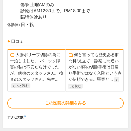
土曜AMのみ
備考:
診療はAM12:30まで、PM18:00まで
臨時休診あり
日・祝
休診日:
口コミ
大腸ポリープ切除の為に
何と言っても歴史ある肛
一泊しました。 パニック障
門科!見立て、診察に間違い
害の私は不安だらけでした
がない!痔の切除手術は日帰
が、病棟のスタッフさん、検
り手術ではなく入院という点
査のスタッフさん、先生...
が信頼できる。堅実だ...
も
もっと読む
っと読む
この医院の詳細をみる
※
アクセス数