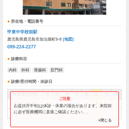
所在地・電話番号
甲東中学校前駅
鹿児島県鹿児島市加治屋町9-8
[地図]
099-224-2277
診療科目
内科
外科
胃腸科
肛門科
診療/受付時間・休診日
外来受付時間
月
火
水
木
金
土
日
祝
8:30～11:30
●
●
●
●
●
●
お盆(8月中旬)は休診・休業の場合があります。来院前
に必ず医療機関に直接ご確認ください。
14:00～17:30
●
●
●
●
●
×閉じる