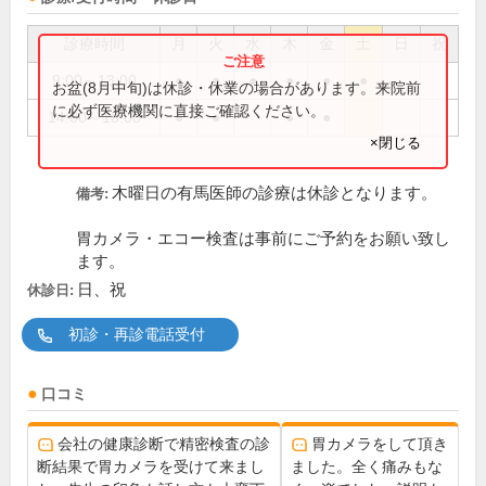
診療時間
月
火
水
木
金
土
日
祝
9:00～13:00
●
●
●
●
●
●
お盆(8月中旬)は休診・休業の場合があります。来院前
に必ず医療機関に直接ご確認ください。
14:00～18:00
●
●
●
●
×閉じる
木曜日の有馬医師の診療は休診となります。
備考:
胃カメラ・エコー検査は事前にご予約をお願い致し
ます。
日、祝
休診日:
初診・再診電話受付
口コミ
会社の健康診断で精密検査の診
胃カメラをして頂き
断結果で胃カメラを受けて来まし
ました。全く痛みもな