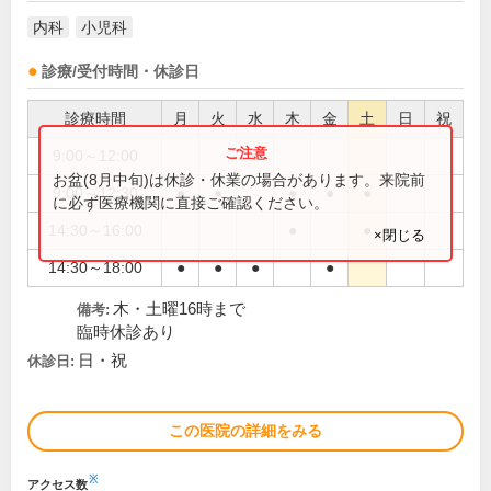
内科
小児科
診療/受付時間・休診日
診療時間
月
火
水
木
金
土
日
祝
9:00～12:00
●
お盆(8月中旬)は休診・休業の場合があります。来院前
9:00～12:30
●
●
●
●
●
に必ず医療機関に直接ご確認ください。
14:30～16:00
●
●
×閉じる
14:30～18:00
●
●
●
●
木・土曜16時まで
備考:
臨時休診あり
日・祝
休診日:
この医院の詳細をみる
※
アクセス数