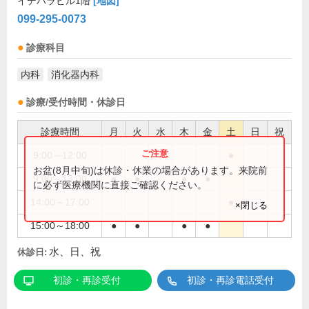
イデハラビル1階
[地図]
099-295-0073
診療科目
内科
消化器内科
診療/受付時間・休診日
診療時間
月
火
水
木
金
土
日
祝
9:00～12:00
●
お盆(8月中旬)は休診・休業の場合があります。来院前
9:00～13:00
●
●
●
●
に必ず医療機関に直接ご確認ください。
14:00～17:00
●
×閉じる
15:00～18:00
●
●
●
●
水、日、祝
休診日:
初診・再診受付
初診・再診電話受付