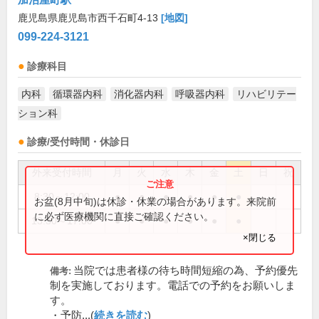
鹿児島県鹿児島市西千石町4-13
[地図]
099-224-3121
診療科目
内科
循環器内科
消化器内科
呼吸器内科
リハビリテー
ション科
診療/受付時間・休診日
外来受付時間
月
火
水
木
金
土
日
祝
8:30～12:00
●
●
●
●
●
●
お盆(8月中旬)は休診・休業の場合があります。来院前
に必ず医療機関に直接ご確認ください。
13:30～17:00
●
●
●
●
●
●
×閉じる
当院では患者様の待ち時間短縮の為、予約優先
備考:
制を実施しております。電話での予約をお願いしま
す。
・予防...(
続きを読む
)