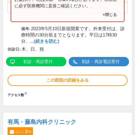
に必ず医療機関に直接ご確認ください。
9:00～18:00
●
●
●
●
×閉じる
2023年5月10日新規開業です。外来受付は、診
備考:
療時間の30分前までとなります。平日は17時30
分、...(
続きを読む
)
木、日、祝
休診日:
初診・再診受付
初診・再診電話受付
この医院の詳細をみる
※
アクセス数
有馬・藤島内科クリニック
2
口コミ
件