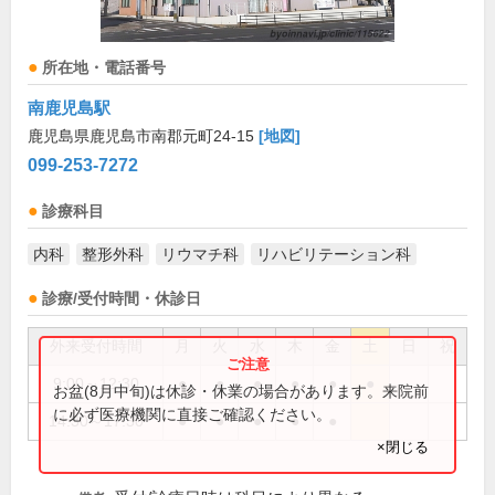
所在地・電話番号
南鹿児島駅
鹿児島県鹿児島市南郡元町24-15
[地図]
099-253-7272
診療科目
内科
整形外科
リウマチ科
リハビリテーション科
診療/受付時間・休診日
外来受付時間
月
火
水
木
金
土
日
祝
9:00～12:30
●
●
●
●
●
●
お盆(8月中旬)は休診・休業の場合があります。来院前
に必ず医療機関に直接ご確認ください。
14:30～17:30
●
●
●
●
●
×閉じる