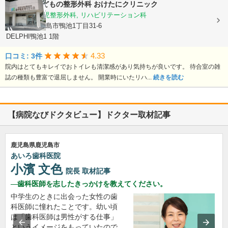
おとなとこどもの整形外科 おけたにクリニック
整形外科, 小児整形外科, リハビリテーション科
鹿児島県鹿児島市鴨池1丁目31-6
DELPHI鴨池1 1階
4.33
口コミ: 3件
院内はとてもキレイでおトイレも清潔感があり気持ちが良いです。 待合室の雑
誌の種類も豊富で退屈しません。 開業時にいたリハ...
続きを読む
【病院なびドクタビュー】ドクター取材記事
鹿児島県鹿児島市
あいろ歯科医院
小濱 文色
院長
取材記事
歯科医師を志したきっかけを教えてください。
中学生のときに出会った女性の歯
科医師に憧れたことです。幼い頃
は「歯科医師は男性がする仕事」
というイメージをもっていたので