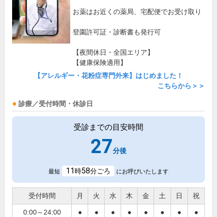
お薬はお近くの薬局、宅配便でお受け取り
登園許可証・診断書も発行可
【夜間休日・全国エリア】
【健康保険適用】
【アレルギー・花粉症専門外来】はじめました！
こちらから＞＞
診療／受付時間・休診日
受診までの目安時間
27
分後
11
58
時
分ごろ
最短
にお呼びいたします
受付時間
月
火
水
木
金
土
日
祝
0:00～24:00
●
●
●
●
●
●
●
●