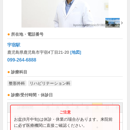
所在地・電話番号
宇宿駅
鹿児島県鹿児島市宇宿4丁目21-20
[地図]
099-264-6888
診療科目
整形外科
リハビリテーション科
診療/受付時間・休診日
診療時間
月
火
水
木
金
土
日
祝
9:00～12:30
●
●
●
●
●
お盆(8月中旬)は休診・休業の場合があります。来院前
に必ず医療機関に直接ご確認ください。
9:00～13:30
●