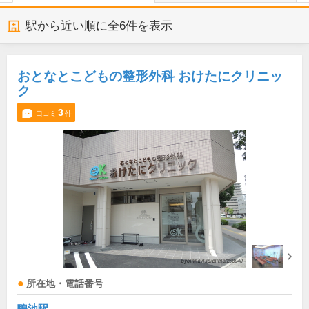
駅から近い順に全
6
件を表示
おとなとこどもの整形外科 おけたにクリニッ
ク
3
口コミ
件
所在地・電話番号
鴨池駅