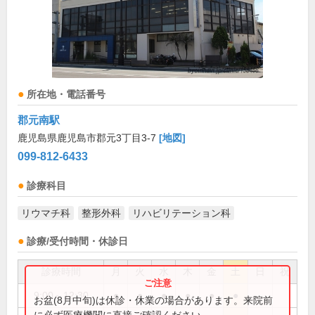
所在地・電話番号
郡元南駅
鹿児島県鹿児島市郡元3丁目3-7
[地図]
099-812-6433
診療科目
リウマチ科
整形外科
リハビリテーション科
診療/受付時間・休診日
診療時間
月
火
水
木
金
土
日
祝
9:00～12:30
●
●
●
●
●
●
お盆(8月中旬)は休診・休業の場合があります。来院前
に必ず医療機関に直接ご確認ください。