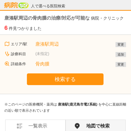
病院なび
人で選べる医院検索
唐湊駅周辺の骨肉腫の治療/対応が可能な
病院・クリニック
6
件見つかりました
唐湊駅周辺
エリア/駅
変更
(未指定)
診療科目
追加
骨肉腫
詳細条件
変更
検索する
※このページの医療機関・薬局は
唐湊駅(鹿児島市電2系統)
を中心に直線距離
の近い順で表示されています
一覧表示
地図で検索