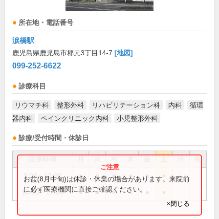
所在地・電話番号
涙橋駅
鹿児島県鹿児島市郡元3丁目14-7
[地図]
099-252-6622
診療科目
リウマチ科
整形外科
リハビリテーション科
内科
循環
器内科
ペインクリニック内科
小児整形外科
診療/受付時間・休診日
診療時間
月
火
水
木
金
土
日
祝
9:00～12:30
●
●
●
●
●
●
お盆(8月中旬)は休診・休業の場合があります。来院前
に必ず医療機関に直接ご確認ください。
14:00～17:00
●
●
●
●
●
●
×閉じる