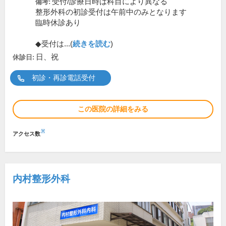
受付/診療日時は科目により異なる
備考:
整形外科の初診受付は午前中のみとなります
臨時休診あり
◆受付は...(
続きを読む
)
日、祝
休診日:
初診・再診電話受付
この医院の詳細をみる
※
アクセス数
内村整形外科