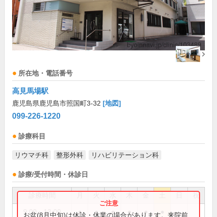
所在地・電話番号
高見馬場駅
鹿児島県鹿児島市照国町3-32
[地図]
099-226-1220
診療科目
リウマチ科
整形外科
リハビリテーション科
診療/受付時間・休診日
診療時間
月
火
水
木
金
土
日
祝
9:00～13:00
●
●
●
●
●
●
お盆(8月中旬)は休診・休業の場合があります。来院前