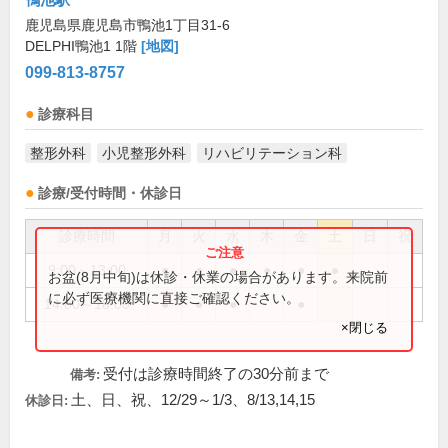
鹿児島県鹿児島市鴨池1丁目31-6
DELPHI鴨池1 1階
[地図]
099-813-8757
診療科目
整形外科
小児整形外科
リハビリテーション科
診療/受付時間・休診日
診療時間
月
火
水
木
金
土
日
祝
9:00～13:00
●
●
●
●
●
●
お盆(8月中旬)は休診・休業の場合があります。来院前
に必ず医療機関に直接ご確認ください。
14:00～18:00
●
●
●
●
×閉じる
受付は診療時間終了の30分前まで
備考:
土、日、祝、12/29～1/3、8/13,14,15
休診日: