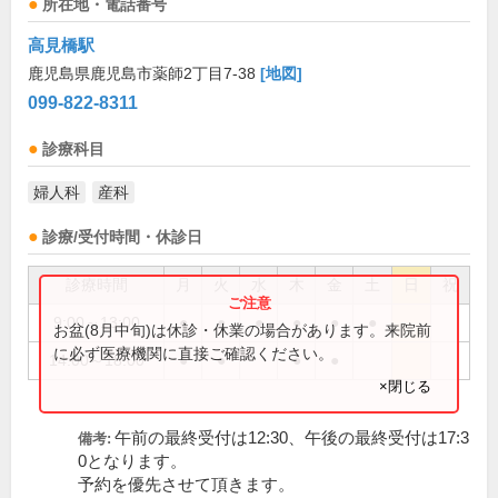
所在地・電話番号
高見橋駅
鹿児島県鹿児島市薬師2丁目7-38
[地図]
099-822-8311
診療科目
婦人科
産科
診療/受付時間・休診日
診療時間
月
火
水
木
金
土
日
祝
9:00～13:00
●
●
●
●
●
●
お盆(8月中旬)は休診・休業の場合があります。来院前
に必ず医療機関に直接ご確認ください。
14:00～18:00
●
●
●
●
×閉じる
午前の最終受付は12:30、午後の最終受付は17:3
備考:
0となります。
予約を優先させて頂きます。