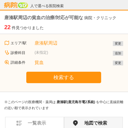
病院なび
人で選べる医院検索
唐湊駅周辺の貧血の治療/対応が可能な
病院・クリニック
22
件見つかりました
唐湊駅周辺
エリア/駅
変更
(未指定)
診療科目
追加
貧血
詳細条件
変更
検索する
※このページの医療機関・薬局は
唐湊駅(鹿児島市電2系統)
を中心に直線距離
の近い順で表示されています
一覧表示
地図で検索