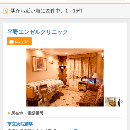
駅から近い順に
22
件中、
1～15件
平野エンゼルクリニック
1
口コミ
件
所在地・電話番号
市立病院前駅