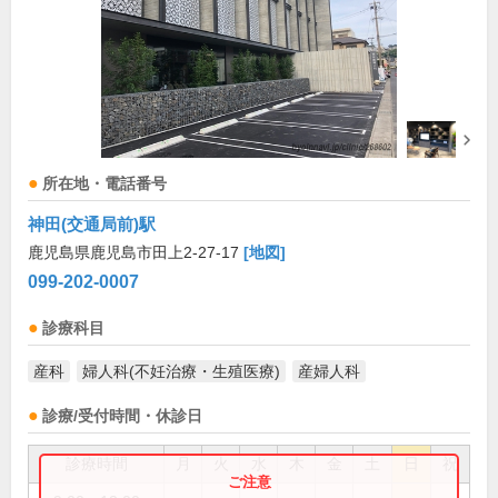
所在地・電話番号
神田(交通局前)駅
鹿児島県鹿児島市田上2-27-17
[地図]
099-202-0007
診療科目
産科
婦人科(不妊治療・生殖医療)
産婦人科
診療/受付時間・休診日
診療時間
月
火
水
木
金
土
日
祝