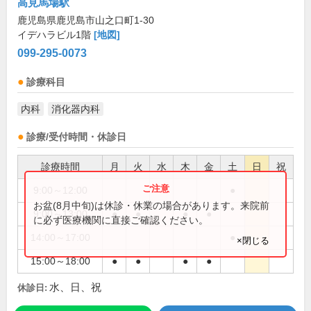
高見馬場駅
鹿児島県鹿児島市山之口町1-30
イデハラビル1階
[地図]
099-295-0073
診療科目
内科
消化器内科
診療/受付時間・休診日
診療時間
月
火
水
木
金
土
日
祝
9:00～12:00
●
お盆(8月中旬)は休診・休業の場合があります。来院前
9:00～13:00
●
●
●
●
に必ず医療機関に直接ご確認ください。
14:00～17:00
●
×閉じる
15:00～18:00
●
●
●
●
水、日、祝
休診日: