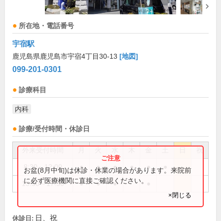
所在地・電話番号
宇宿駅
鹿児島県鹿児島市宇宿4丁目30-13
[地図]
099-201-0301
診療科目
内科
診療/受付時間・休診日
外来受付時間
月
火
水
木
金
土
日
祝
8:30～12:00
●
●
●
●
●
●
お盆(8月中旬)は休診・休業の場合があります。来院前
に必ず医療機関に直接ご確認ください。
13:30～17:30
●
●
●
●
×閉じる
日、祝
休診日: