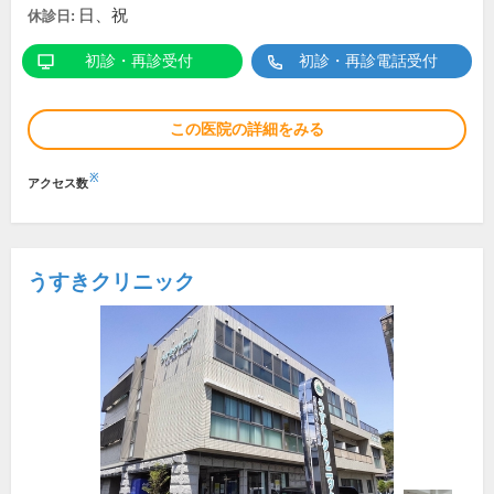
日、祝
休診日:
初診・再診受付
初診・再診電話受付
この医院の詳細をみる
※
アクセス数
うすきクリニック