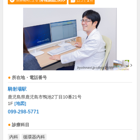
1
医療機関による
口コミ
件
所在地・電話番号
騎射場駅
鹿児島県鹿児島市鴨池2丁目10番21号
1F
[地図]
099-298-5771
診療科目
内科
循環器内科