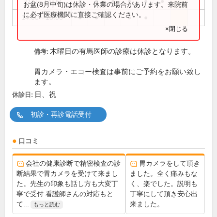
9:00～13:00
●
●
●
●
●
●
お盆(8月中旬)は休診・休業の場合があります。来院前
に必ず医療機関に直接ご確認ください。
14:00～18:00
●
●
●
●
×閉じる
木曜日の有馬医師の診療は休診となります。
備考:
胃カメラ・エコー検査は事前にご予約をお願い致し
ます。
日、祝
休診日:
初診・再診電話受付
口コミ
会社の健康診断で精密検査の診
胃カメラをして頂き
断結果で胃カメラを受けて来まし
ました。全く痛みもな
た。先生の印象も話し方も大変丁
く、楽でした。説明も
寧で受付 看護師さんの対応もと
丁寧にして頂き安心出
て...
来ました。
もっと読む