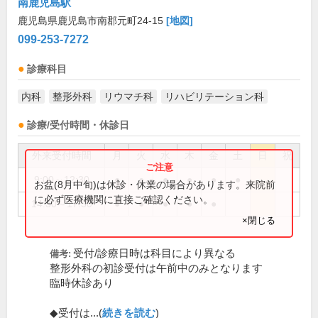
南鹿児島駅
鹿児島県鹿児島市南郡元町24-15
[地図]
099-253-7272
診療科目
内科
整形外科
リウマチ科
リハビリテーション科
診療/受付時間・休診日
外来受付時間
月
火
水
木
金
土
日
祝
9:00～12:30
●
●
●
●
●
●
お盆(8月中旬)は休診・休業の場合があります。来院前
に必ず医療機関に直接ご確認ください。
14:30～17:30
●
●
●
●
●
×閉じる
受付/診療日時は科目により異なる
備考:
整形外科の初診受付は午前中のみとなります
臨時休診あり
◆受付は...(
続きを読む
)