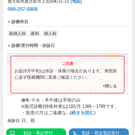
鹿児島県鹿児島市上荒田町31-21
[地図]
099-257-0808
診療科目
産婦人科
産科
婦人科
診療/受付時間・休診日
診療時間
月
火
水
木
金
土
日
祝
9:00～13:00
●
●
●
●
●
●
お盆(8月中旬)は休診・休業の場合があります。来院前
に必ず医療機関に直接ご確認ください。
14:00～16:00
●
×閉じる
15:00～18:00
●
●
●
※火・木午後は手術のみ
備考:
※胎児診断(特殊外来)は1回/月 13時～17時です。
・急患の方はご遠慮な...(
続きを読む
)
日、祝
休診日:
初診・再診受付
初診・再診電話受付