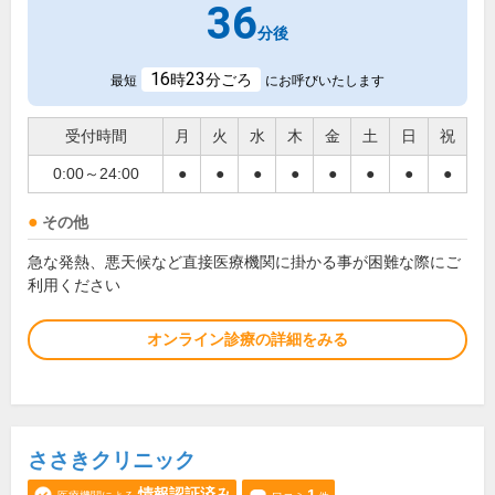
36
分後
16
23
時
分ごろ
最短
にお呼びいたします
受付時間
月
火
水
木
金
土
日
祝
0:00～24:00
●
●
●
●
●
●
●
●
その他
急な発熱、悪天候など直接医療機関に掛かる事が困難な際にご
利用ください
オンライン診療の詳細をみる
ささきクリニック
情報認証済み