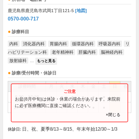
鹿児島県鹿児島市武岡1丁目121-5
[地図]
0570-000-717
診療科目
内科
消化器内科
胃腸内科
循環器内科
呼吸器内科
リ
ハビリテーション科
老年精神科
肝臓内科
脳神経内科
放射線科
...
もっと見る
診療/受付時間・休診日
診療時間
月
火
水
木
金
土
日
祝
8:30～12:30
●
●
●
●
●
●
お盆(8月中旬)は休診・休業の場合があります。来院前
に必ず医療機関に直接ご確認ください。
14:30～17:30
●
●
●
●
●
●
×閉じる
日、祝、夏季8/13～8/15、年末年始12/30～1/3
休診日: