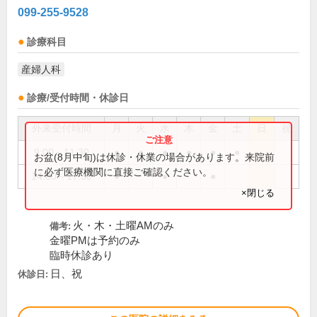
099-255-9528
診療科目
産婦人科
診療/受付時間・休診日
外来受付時間
月
火
水
木
金
土
日
祝
9:00～11:30
●
●
●
●
●
●
お盆(8月中旬)は休診・休業の場合があります。来院前
に必ず医療機関に直接ご確認ください。
14:00～17:30
●
●
●
×閉じる
火・木・土曜AMのみ
備考:
金曜PMは予約のみ
臨時休診あり
日、祝
休診日: