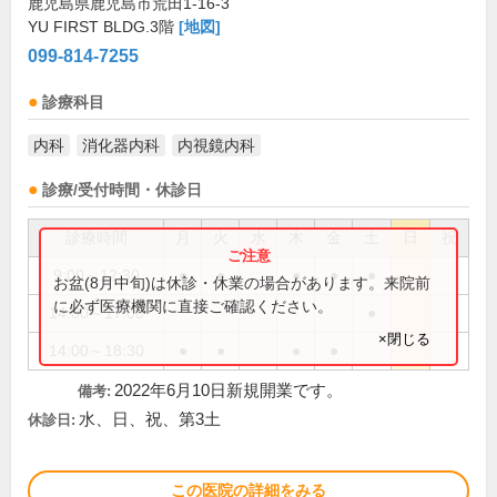
鹿児島県鹿児島市荒田1-16-3
YU FIRST BLDG.3階
[地図]
099-814-7255
診療科目
内科
消化器内科
内視鏡内科
診療/受付時間・休診日
診療時間
月
火
水
木
金
土
日
祝
9:00～12:30
●
●
●
●
●
お盆(8月中旬)は休診・休業の場合があります。来院前
に必ず医療機関に直接ご確認ください。
14:00～17:00
●
×閉じる
14:00～18:30
●
●
●
●
2022年6月10日新規開業です。
備考:
水、日、祝、第3土
休診日:
この医院の詳細をみる