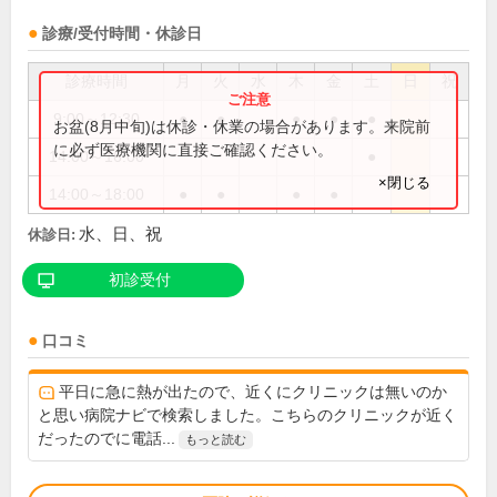
診療/受付時間・休診日
診療時間
月
火
水
木
金
土
日
祝
9:00～12:30
●
●
●
●
●
お盆(8月中旬)は休診・休業の場合があります。来院前
に必ず医療機関に直接ご確認ください。
14:00～16:00
●
×閉じる
14:00～18:00
●
●
●
●
水、日、祝
休診日:
初診受付
口コミ
平日に急に熱が出たので、近くにクリニックは無いのか
と思い病院ナビで検索しました。こちらのクリニックが近く
だったのでに電話...
もっと読む