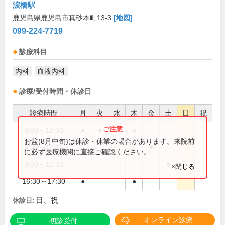
涙橋駅
鹿児島県鹿児島市真砂本町13-3
[地図]
099-224-7719
診療科目
内科
血液内科
診療/受付時間・休診日
診療時間
月
火
水
木
金
土
日
祝
9:00～12:00
●
●
●
●
お盆(8月中旬)は休診・休業の場合があります。来院前
9:00～12:15
●
に必ず医療機関に直接ご確認ください。
9:00～12:30
●
×閉じる
16:30～17:30
●
●
日、祝
休診日:
オンライン診療
初診受付