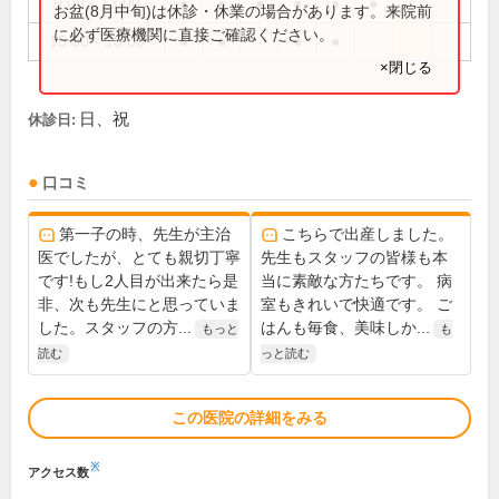
9:00～13:00
●
●
●
●
●
●
お盆(8月中旬)は休診・休業の場合があります。来院前
に必ず医療機関に直接ご確認ください。
15:00～18:00
●
●
●
●
×閉じる
日、祝
休診日:
口コミ
第一子の時、先生が主治
こちらで出産しました。
医でしたが、とても親切丁寧
先生もスタッフの皆様も本
です!もし2人目が出来たら是
当に素敵な方たちです。 病
非、次も先生にと思っていま
室もきれいで快適です。 ご
した。スタッフの方...
はんも毎食、美味しか...
もっと
も
読む
っと読む
この医院の詳細をみる
※
アクセス数