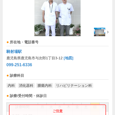
所在地・電話番号
騎射場駅
鹿児島県鹿児島市与次郎1丁目3-12
[地図]
099-251-6336
診療科目
内科
消化器科
腫瘍内科
リハビリテーション科
診療/受付時間・休診日
診療時間
月
火
水
木
金
土
日
祝