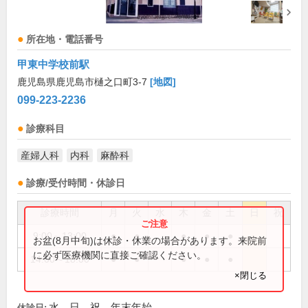
所在地・電話番号
甲東中学校前駅
鹿児島県鹿児島市樋之口町3-7
[地図]
099-223-2236
診療科目
産婦人科
内科
麻酔科
診療/受付時間・休診日
診療時間
月
火
水
木
金
土
日
祝
9:00～13:00
●
●
●
●
●
お盆(8月中旬)は休診・休業の場合があります。来院前
に必ず医療機関に直接ご確認ください。
14:00～18:00
●
●
●
●
●
×閉じる
水、日、祝、年末年始
休診日: