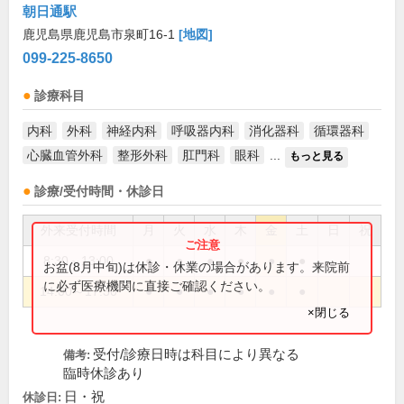
朝日通駅
鹿児島県鹿児島市泉町16-1
[地図]
099-225-8650
診療科目
内科
外科
神経内科
呼吸器内科
消化器科
循環器科
心臓血管外科
整形外科
肛門科
眼科
...
もっと見る
診療/受付時間・休診日
外来受付時間
月
火
水
木
金
土
日
祝
8:30～13:00
●
●
●
●
●
●
お盆(8月中旬)は休診・休業の場合があります。来院前
に必ず医療機関に直接ご確認ください。
14:00～17:30
●
●
●
●
●
●
×閉じる
受付/診療日時は科目により異なる
備考:
臨時休診あり
日・祝
休診日: