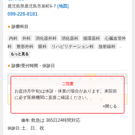
鹿児島県鹿児島市泉町6-7
[地図]
099-226-8181
診療科目
内科
外科
消化器外科
消化器科
循環器科
心臓血管外
科
整形外科
眼科
リハビリテーション科
放射線科
...
もっと見る
診療/受付時間・休診日
外来受付時間
月
火
水
木
金
土
日
祝
8:30～13:00
●
●
●
●
●
●
お盆(8月中旬)は休診・休業の場合があります。来院前
に必ず医療機関に直接ご確認ください。
14:00～17:30
●
●
●
●
●
●
×閉じる
救急は 365日24時間対応
備考:
土、日、祝
休診日: