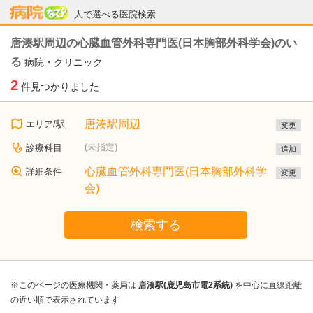
病院なび
人で選べる医院検索
唐湊駅周辺の心臓血管外科専門医(日本胸部外科学会)のい
る
病院・クリニック
2
件見つかりました
唐湊駅周辺
エリア/駅
変更
(未指定)
診療科目
追加
心臓血管外科専門医(日本胸部外科学
詳細条件
変更
会)
検索する
※このページの医療機関・薬局は
唐湊駅(鹿児島市電2系統)
を中心に直線距離
の近い順で表示されています