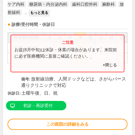
ケア内科
糖尿病・内分泌内科
歯科口腔外科
麻酔科
放
射線科
...
もっと見る
診療/受付時間・休診日
外来受付時間
月
火
水
木
金
土
日
祝
8:00～11:30
●
●
●
●
●
●
お盆(8月中旬)は休診・休業の場合があります。来院前
に必ず医療機関に直接ご確認ください。
13:30～17:00
●
●
●
●
●
×閉じる
放射線治療、人間ドックなどは、さがらパース
備考:
通りクリニックで対応
土曜午後、日、祝
休診日:
初診・再診受付
この医院の詳細をみる