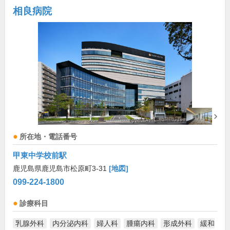
相良病院
所在地・電話番号
甲東中学校前駅
鹿児島県鹿児島市松原町3-31
[地図]
099-224-1800
診療科目
乳腺外科
内分泌内科
婦人科
腫瘍内科
形成外科
緩和