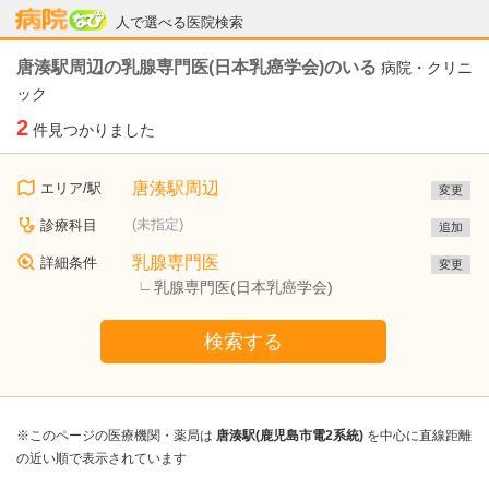
病院なび
人で選べる医院検索
唐湊駅周辺の乳腺専門医(日本乳癌学会)のいる
病院・クリニ
ック
2
件見つかりました
唐湊駅周辺
エリア/駅
変更
(未指定)
診療科目
追加
乳腺専門医
詳細条件
変更
乳腺専門医(日本乳癌学会)
検索する
※このページの医療機関・薬局は
唐湊駅(鹿児島市電2系統)
を中心に直線距離
の近い順で表示されています