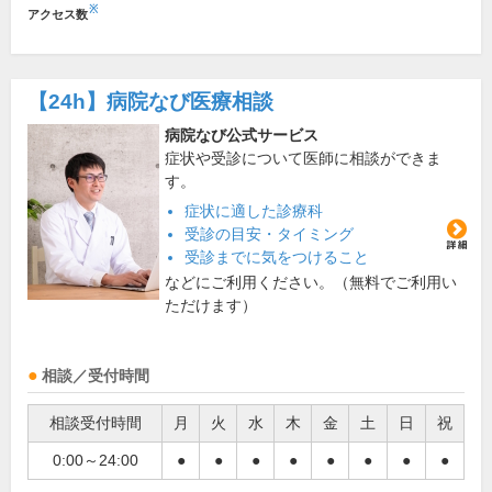
※
アクセス数
【24h】
病院なび医療相談
病院なび公式サービス
症状や受診について医師に相談ができま
す。
症状に適した診療科
受診の目安・タイミング
受診までに気をつけること
などにご利用ください。（無料でご利用い
ただけます）
相談／受付時間
相談受付時間
月
火
水
木
金
土
日
祝
0:00～24:00
●
●
●
●
●
●
●
●