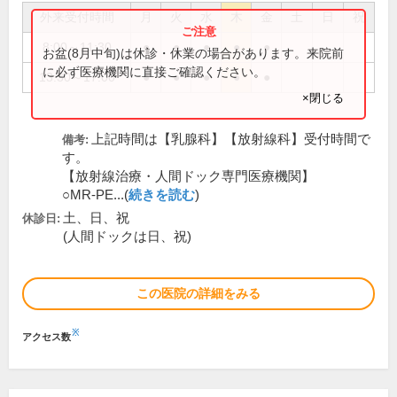
外来受付時間
月
火
水
木
金
土
日
祝
8:00～11:30
●
●
●
●
●
お盆(8月中旬)は休診・休業の場合があります。来院前
に必ず医療機関に直接ご確認ください。
13:30～17:00
●
●
●
●
●
×閉じる
上記時間は【乳腺科】【放射線科】受付時間で
備考:
す。
【放射線治療・人間ドック専門医療機関】
○MR-PE...(
続きを読む
)
土、日、祝
休診日:
(人間ドックは日、祝)
この医院の詳細をみる
※
アクセス数