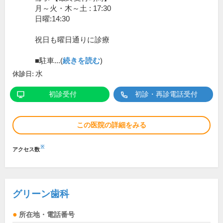
月～火・木～土 : 17:30
日曜:14:30
祝日も曜日通りに診療
■駐車...(
続きを読む
)
水
休診日:
初診受付
初診・再診電話受付
この医院の詳細をみる
※
アクセス数
グリーン歯科
所在地・電話番号