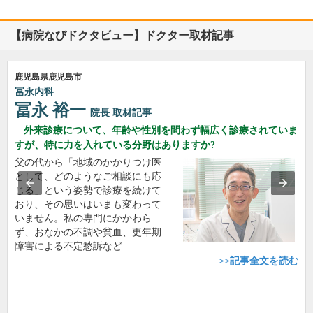
【病院なびドクタビュー】ドクター取材記事
鹿児島県鹿児島市
冨永内科
冨永 裕一
院長
取材記事
外来診療について、年齢や性別を問わず幅広く診療されていま
すが、特に力を入れている分野はありますか?
父の代から「地域のかかりつけ医
として、どのようなご相談にも応
じる」という姿勢で診療を続けて
おり、その思いはいまも変わって
いません。私の専門にかかわら
ず、おなかの不調や貧血、更年期
障害による不定愁訴など…
>>記事全文を読む