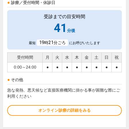
診療／受付時間・休診日
受診までの目安時間
41
分後
19
21
時
分ごろ
最短
にお呼びいたします
受付時間
月
火
水
木
金
土
日
祝
0:00～24:00
●
●
●
●
●
●
●
●
その他
急な発熱、悪天候など直接医療機関に掛かる事が困難な際にご
利用ください
オンライン診療の詳細をみる