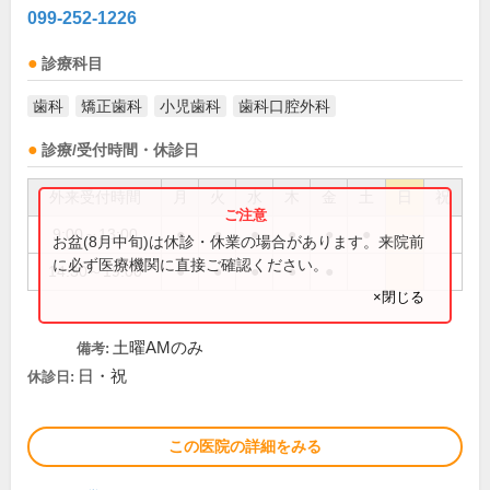
099-252-1226
診療科目
歯科
矯正歯科
小児歯科
歯科口腔外科
診療/受付時間・休診日
外来受付時間
月
火
水
木
金
土
日
祝
9:00～13:00
●
●
●
●
●
●
お盆(8月中旬)は休診・休業の場合があります。来院前
に必ず医療機関に直接ご確認ください。
14:30～19:00
●
●
●
●
●
×閉じる
土曜AMのみ
備考:
日・祝
休診日:
この医院の詳細をみる