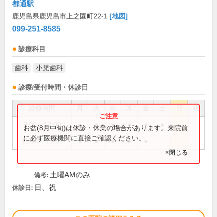
都通駅
鹿児島県鹿児島市上之園町22-1
[地図]
099-251-8585
診療科目
歯科
小児歯科
診療/受付時間・休診日
診療時間
月
火
水
木
金
土
日
祝
9:00～13:00
●
●
●
●
●
●
お盆(8月中旬)は休診・休業の場合があります。来院前
に必ず医療機関に直接ご確認ください。
15:00～19:00
●
●
●
●
●
×閉じる
土曜AMのみ
備考:
日、祝
休診日: