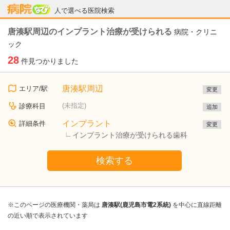
病院なび
人で選べる医院検索
唐湊駅周辺のインプラント治療が受けられる
病院・クリニ
ック
28
件見つかりました
唐湊駅周辺
エリア/駅
変更
(未指定)
診療科目
追加
インプラント
詳細条件
変更
インプラント治療が受けられる歯科
検索する
※このページの医療機関・薬局は
唐湊駅(鹿児島市電2系統)
を中心に直線距離
の近い順で表示されています