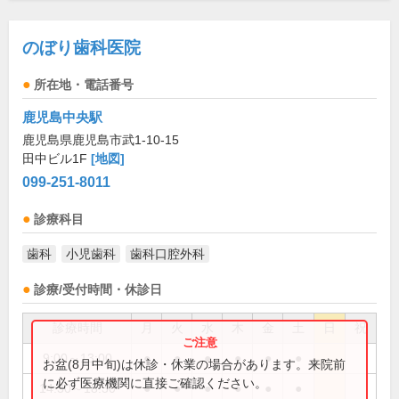
のぼり歯科医院
所在地・電話番号
鹿児島中央駅
鹿児島県鹿児島市武1-10-15
田中ビル1F
[地図]
099-251-8011
診療科目
歯科
小児歯科
歯科口腔外科
診療/受付時間・休診日
診療時間
月
火
水
木
金
土
日
祝
9:00～13:00
●
●
●
●
●
●
お盆(8月中旬)は休診・休業の場合があります。来院前
に必ず医療機関に直接ご確認ください。
14:30～18:30
●
●
●
●
●
●