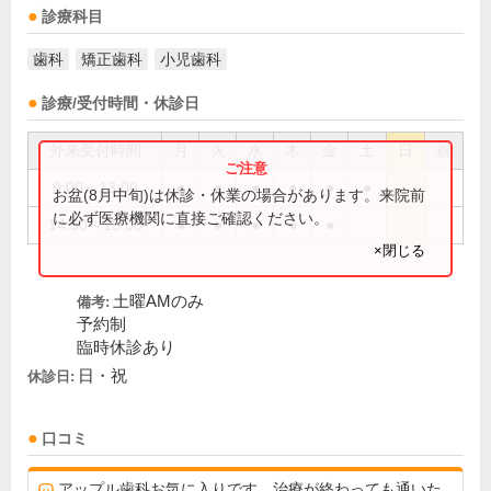
診療科目
歯科
矯正歯科
小児歯科
診療/受付時間・休診日
外来受付時間
月
火
水
木
金
土
日
祝
9:00～13:00
●
●
●
●
●
●
お盆(8月中旬)は休診・休業の場合があります。来院前
に必ず医療機関に直接ご確認ください。
14:30～18:00
●
●
●
●
●
×閉じる
土曜AMのみ
備考:
予約制
臨時休診あり
日・祝
休診日:
口コミ
アップル歯科お気に入りです、治療が終わっても通いた