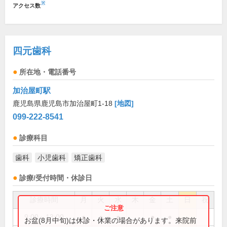
※
アクセス数
四元歯科
所在地・電話番号
加治屋町駅
鹿児島県鹿児島市加治屋町1-18
[地図]
099-222-8541
診療科目
歯科
小児歯科
矯正歯科
診療/受付時間・休診日
診療時間
月
火
水
木
金
土
日
祝
9:00～13:00
●
●
●
●
●
お盆(8月中旬)は休診・休業の場合があります。来院前