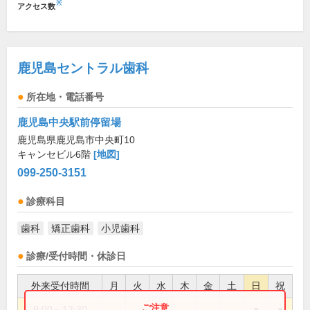
※
アクセス数
鹿児島セントラル歯科
所在地・電話番号
鹿児島中央駅前停留場
鹿児島県鹿児島市中央町10
キャンセビル6階
[地図]
099-250-3151
診療科目
歯科
矯正歯科
小児歯科
診療/受付時間・休診日
外来受付時間
月
火
水
木
金
土
日
祝
9:00～13:30
●
●