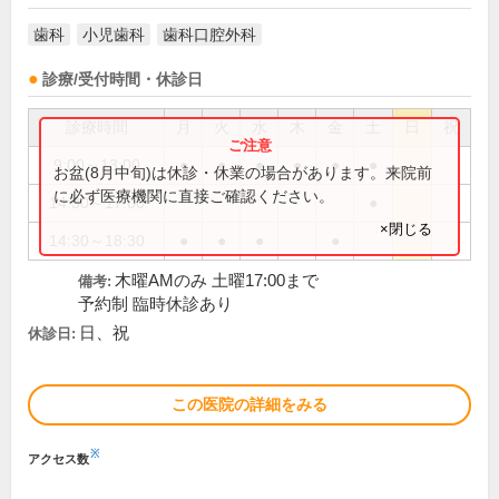
歯科
小児歯科
歯科口腔外科
診療/受付時間・休診日
診療時間
月
火
水
木
金
土
日
祝
9:00～13:00
●
●
●
●
●
●
お盆(8月中旬)は休診・休業の場合があります。来院前
に必ず医療機関に直接ご確認ください。
14:30～17:00
●
×閉じる
14:30～18:30
●
●
●
●
木曜AMのみ 土曜17:00まで
備考:
予約制 臨時休診あり
日、祝
休診日:
この医院の詳細をみる
※
アクセス数