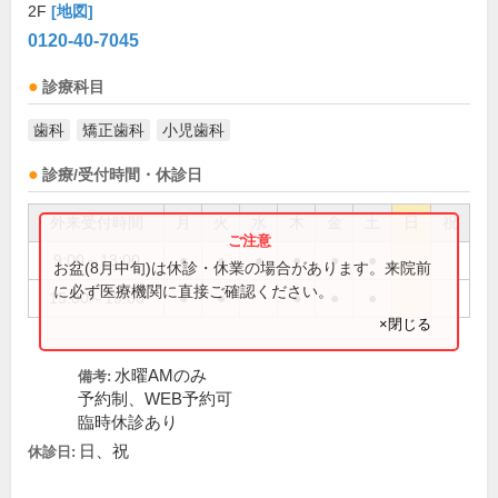
2F
[地図]
0120-40-7045
診療科目
歯科
矯正歯科
小児歯科
診療/受付時間・休診日
外来受付時間
月
火
水
木
金
土
日
祝
9:00～13:00
●
●
●
●
●
●
お盆(8月中旬)は休診・休業の場合があります。来院前
に必ず医療機関に直接ご確認ください。
15:00～19:00
●
●
●
●
●
×閉じる
水曜AMのみ
備考:
予約制、WEB予約可
臨時休診あり
日、祝
休診日: