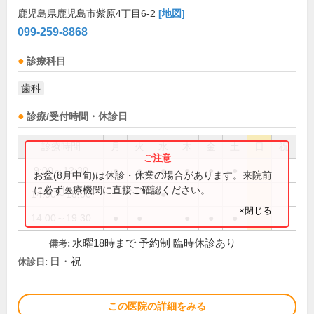
鹿児島県鹿児島市紫原4丁目6-2
[地図]
099-259-8868
診療科目
歯科
診療/受付時間・休診日
診療時間
月
火
水
木
金
土
日
祝
9:00～12:30
●
●
●
●
●
●
お盆(8月中旬)は休診・休業の場合があります。来院前
に必ず医療機関に直接ご確認ください。
14:00～18:00
●
×閉じる
14:00～19:30
●
●
●
●
●
水曜18時まで 予約制 臨時休診あり
備考:
日・祝
休診日:
この医院の詳細をみる