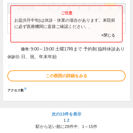
診療時間
月
火
水
木
金
土
日
祝
9:00～17:00
●
お盆(8月中旬)は休診・休業の場合があります。来院前
に必ず医療機関に直接ご確認ください。
9:00～19:00
●
●
●
●
●
×閉じる
9:00～19:00 土曜17時まで 予約制 臨時休診あり
備考:
日、祝、年末年始
休診日:
この医院の詳細をみる
※
アクセス数
次の13件を表示
1
2
駅から近い順に
28
件中、
1～15件