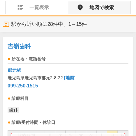
一覧表示
地図で検索
駅から近い順に
28
件中、
1～15件
吉嶺歯科
所在地・電話番号
郡元駅
鹿児島県鹿児島市郡元2-8-22
[地図]
099-250-1515
診療科目
歯科
診療/受付時間・休診日
診療時間
月
火
水
木
金
土
日
祝