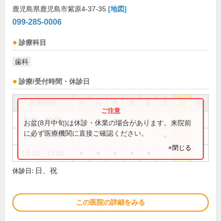
鹿児島県鹿児島市紫原4-37-35
[地図]
099-285-0006
診療科目
歯科
診療/受付時間・休診日
診療時間
月
火
水
木
金
土
日
祝
9:00～13:00
●
●
●
●
●
お盆(8月中旬)は休診・休業の場合があります。来院前
に必ず医療機関に直接ご確認ください。
9:00～14:00
●
×閉じる
14:30～19:00
●
●
●
●
●
日、祝
休診日:
この医院の詳細をみる