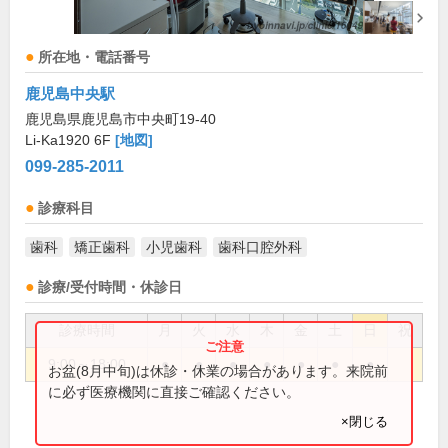
所在地・電話番号
鹿児島中央駅
鹿児島県鹿児島市中央町19-40
Li-Ka1920 6F
[地図]
099-285-2011
診療科目
歯科
矯正歯科
小児歯科
歯科口腔外科
診療/受付時間・休診日
診療時間
月
火
水
木
金
土
日
祝
9:00～18:00
●
●
●
●
●
●
●
お盆(8月中旬)は休診・休業の場合があります。来院前
に必ず医療機関に直接ご確認ください。
×閉じる