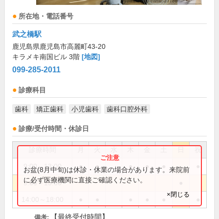
所在地・電話番号
武之橋駅
鹿児島県鹿児島市高麗町43-20
キラメキ南国ビル 3階
[地図]
099-285-2011
診療科目
歯科
矯正歯科
小児歯科
歯科口腔外科
診療/受付時間・休診日
診療時間
月
火
水
木
金
土
日
祝
9:00～13:00
●
●
●
●
●
●
お盆(8月中旬)は休診・休業の場合があります。来院前
に必ず医療機関に直接ご確認ください。
9:00～15:00
●
×閉じる
14:00～18:00
●
●
●
●
●
●
【最終受付時間】
備考: