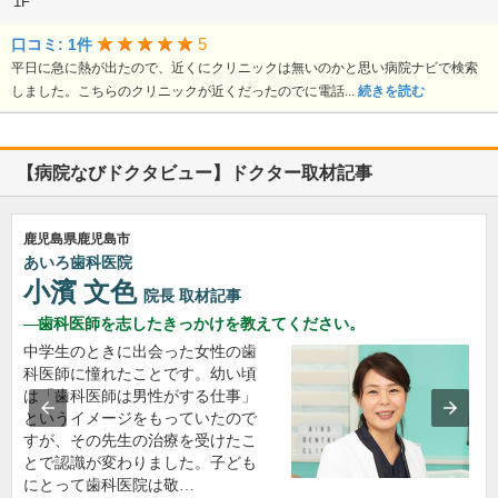
1F
5
口コミ: 1件
平日に急に熱が出たので、近くにクリニックは無いのかと思い病院ナビで検索
しました。こちらのクリニックが近くだったのでに電話...
続きを読む
【病院なびドクタビュー】ドクター取材記事
鹿児島県鹿児島市
あいろ歯科医院
小濱 文色
院長
取材記事
歯科医師を志したきっかけを教えてください。
中学生のときに出会った女性の歯
科医師に憧れたことです。幼い頃
は「歯科医師は男性がする仕事」
というイメージをもっていたので
すが、その先生の治療を受けたこ
とで認識が変わりました。子ども
にとって歯科医院は敬…