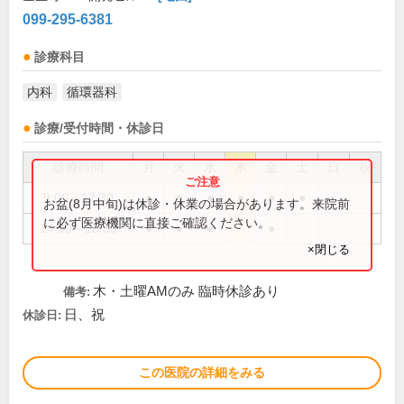
099-295-6381
診療科目
内科
循環器科
診療/受付時間・休診日
診療時間
月
火
水
木
金
土
日
祝
9:00～12:30
●
●
●
●
●
●
お盆(8月中旬)は休診・休業の場合があります。来院前
に必ず医療機関に直接ご確認ください。
14:00～18:30
●
●
●
●
×閉じる
木・土曜AMのみ 臨時休診あり
備考:
日、祝
休診日:
この医院の詳細をみる