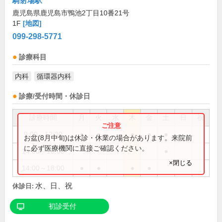
騎射場駅
鹿児島県鹿児島市鴨池2丁目10番21号
1F
[地図]
099-298-5771
診療科目
内科
循環器内科
診療/受付時間・休診日
診療時間
月
火
水
木
金
土
日
祝
9:00～12:30
●
●
●
●
●
お盆(8月中旬)は休診・休業の場合があります。来院前
に必ず医療機関に直接ご確認ください。
14:00～16:00
●
×閉じる
14:00～18:00
●
●
●
●
水、日、祝
休診日:
初診受付