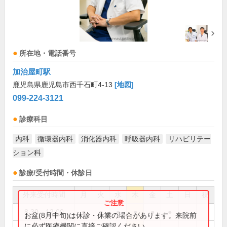
所在地・電話番号
加治屋町駅
鹿児島県鹿児島市西千石町4-13
[地図]
099-224-3121
診療科目
内科
循環器内科
消化器内科
呼吸器内科
リハビリテー
ション科
診療/受付時間・休診日
外来受付時間
月
火
水
木
金
土
日
祝
8:30～12:00
●
●
●
●
●
●
お盆(8月中旬)は休診・休業の場合があります。来院前
に必ず医療機関に直接ご確認ください。