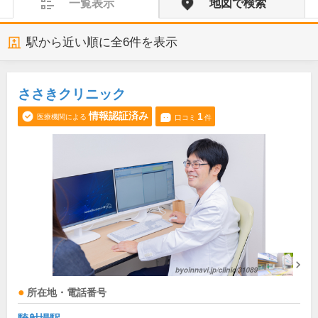
一覧表示
地図で検索
駅から近い順に全
6
件を表示
ささきクリニック
情報認証済み
1
医療機関による
口コミ
件
所在地・電話番号