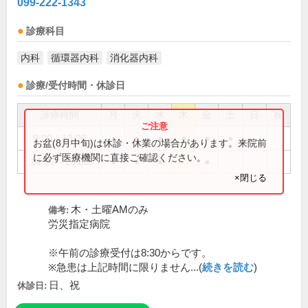
099-222-1343
診療科目
内科
循環器内科
消化器内科
診療/受付時間・休診日
診療時間
月
火
水
木
金
土
日
祝
9:00～13:00
●
●
●
●
●
●
お盆(8月中旬)は休診・休業の場合があります。来院前
に必ず医療機関に直接ご確認ください。
14:30～18:00
●
●
●
●
×閉じる
木・土曜AMのみ
備考:
労災指定病院
※午前の診療受付は8:30からです。
※急患は上記時間に限りません...(
続きを読む
)
日、祝
休診日: