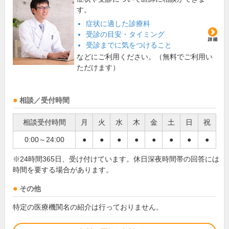
す。
症状に適した診療科
受診の目安・タイミング
受診までに気をつけること
などにご利用ください。（無料でご利用い
ただけます）
相談／受付時間
相談受付時間
月
火
水
木
金
土
日
祝
0:00～24:00
●
●
●
●
●
●
●
●
※24時間365日、受け付けています。休日深夜時間帯の回答には
時間を要する場合があります。
その他
特定の医療機関名の紹介は行っておりません。