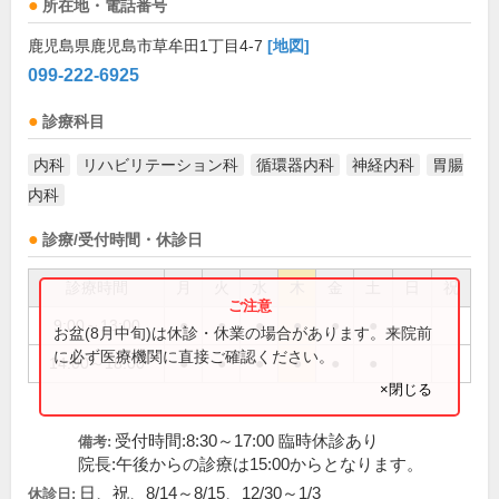
所在地・電話番号
鹿児島県鹿児島市草牟田1丁目4-7
[地図]
099-222-6925
診療科目
内科
リハビリテーション科
循環器内科
神経内科
胃腸
内科
診療/受付時間・休診日
診療時間
月
火
水
木
金
土
日
祝
9:00～13:00
●
●
●
●
●
●
お盆(8月中旬)は休診・休業の場合があります。来院前
に必ず医療機関に直接ご確認ください。
14:00～18:00
●
●
●
●
●
●
×閉じる
受付時間:8:30～17:00 臨時休診あり
備考:
院長:午後からの診療は15:00からとなります。
日、祝、8/14～8/15、12/30～1/3
休診日: