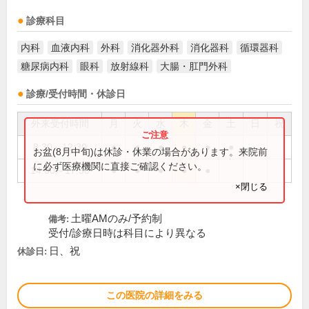
診療科目
内科
血液内科
外科
消化器外科
消化器科
循環器科
糖尿病内科
眼科
放射線科
大腸・肛門外科
診療/受付時間・休診日
外来受付時間
月
火
水
木
金
土
日
祝
8:30～12:30
●
●
●
●
●
●
お盆(8月中旬)は休診・休業の場合があります。来院前
に必ず医療機関に直接ご確認ください。
14:00～17:30
●
●
●
●
●
×閉じる
土曜AMのみ/予約制
備考:
受付/診療日時は科目により異なる
日、祝
休診日:
この医院の詳細をみる