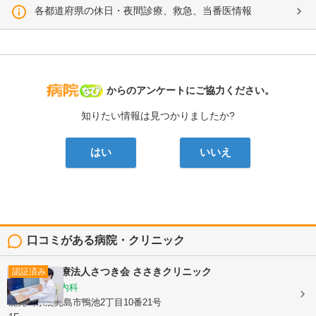
各都道府県の休日・夜間診療、救急、当番医情報
病院なび
からのアンケートにご協力ください。
知りたい情報は見つかりましたか?
はい
いいえ
口コミがある病院・クリニック
医療法人さつき会
ささきクリニック
認証済み
内科, 循環器内科
鹿児島県鹿児島市鴨池2丁目10番21号