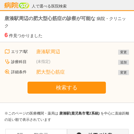
病院なび
人で選べる医院検索
唐湊駅周辺の肥大型心筋症の診察が可能な
病院・クリニッ
ク
6
件見つかりました
唐湊駅周辺
エリア/駅
変更
(未指定)
診療科目
追加
肥大型心筋症
詳細条件
変更
検索する
※このページの医療機関・薬局は
唐湊駅(鹿児島市電2系統)
を中心に直線距離
の近い順で表示されています