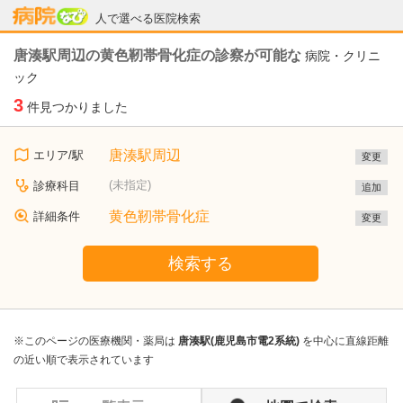
病院なび
人で選べる医院検索
唐湊駅周辺の黄色靭帯骨化症の診察が可能な
病院・クリニ
ック
3
件見つかりました
唐湊駅周辺
エリア/駅
変更
(未指定)
診療科目
追加
黄色靭帯骨化症
詳細条件
変更
検索する
※このページの医療機関・薬局は
唐湊駅(鹿児島市電2系統)
を中心に直線距離
の近い順で表示されています