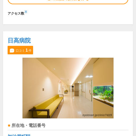
※
アクセス数
日高病院
1
口コミ
件
所在地・電話番号