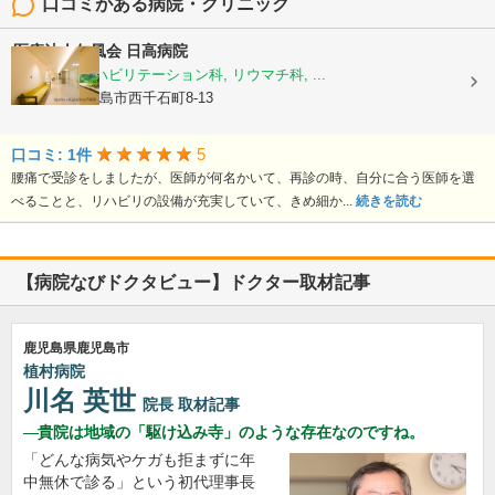
口コミがある病院・クリニック
医療法人仁風会
日高病院
整形外科, リハビリテーション科, リウマチ科, ...
鹿児島県鹿児島市西千石町8-13
5
口コミ: 1件
腰痛で受診をしましたが、医師が何名かいて、再診の時、自分に合う医師を選
べることと、リハビリの設備が充実していて、きめ細か...
続きを読む
【病院なびドクタビュー】ドクター取材記事
鹿児島県鹿児島市
植村病院
川名 英世
院長
取材記事
貴院は地域の「駆け込み寺」のような存在なのですね。
「どんな病気やケガも拒まずに年
中無休で診る」という初代理事長