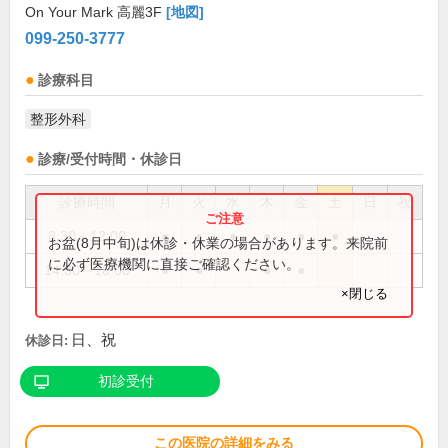
On Your Mark 高麗3F
[地図]
099-250-3777
診療科目
整形外科
診療/受付時間・休診日
診療時間
月
火
水
木
金
土
日
祝
8:30～12:00
●
●
●
●
●
●
お盆(8月中旬)は休診・休業の場合があります。来院前
に必ず医療機関に直接ご確認ください。
14:30～18:00
●
●
●
●
×閉じる
日、祝
休診日:
初診受付
この医院の詳細をみる