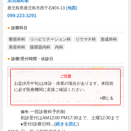
加治屋町駅
鹿児島県鹿児島市西千石町8-13
[地図]
099-223-3291
診療科目
整形外科
リハビリテーション科
リウマチ科
形成外科
美容外科
循環器内科
内科
診療/受付時間・休診日
診療時間
月
火
水
木
金
土
日
祝
9:00～12:30
●
●
●
●
●
お盆(8月中旬)は休診・休業の場合があります。来院前
に必ず医療機関に直接ご確認ください。
9:00～13:00
●
×閉じる
14:00～18:00
●
●
●
●
●
一部診療科予約制
備考:
初診受付はAM12:00 PM17:30まで、土曜12:30まで
●受付/診療日時...(
続きを読む
)