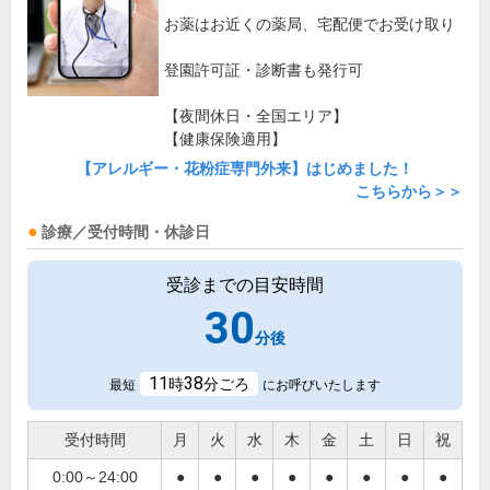
お薬はお近くの薬局、宅配便でお受け取り
登園許可証・診断書も発行可
【夜間休日・全国エリア】
【健康保険適用】
【アレルギー・花粉症専門外来】はじめました！
こちらから＞＞
診療／受付時間・休診日
受診までの目安時間
30
分後
11
38
時
分ごろ
最短
にお呼びいたします
受付時間
月
火
水
木
金
土
日
祝
0:00～24:00
●
●
●
●
●
●
●
●