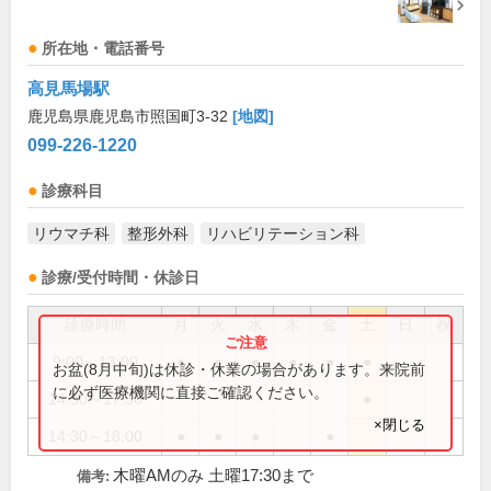
所在地・電話番号
高見馬場駅
鹿児島県鹿児島市照国町3-32
[地図]
099-226-1220
診療科目
リウマチ科
整形外科
リハビリテーション科
診療/受付時間・休診日
診療時間
月
火
水
木
金
土
日
祝
9:00～13:00
●
●
●
●
●
●
お盆(8月中旬)は休診・休業の場合があります。来院前
に必ず医療機関に直接ご確認ください。
14:30～17:30
●
×閉じる
14:30～18:00
●
●
●
●
木曜AMのみ 土曜17:30まで
備考: