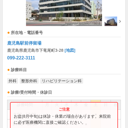
所在地・電話番号
鹿児島駅前停留場
鹿児島県鹿児島市下竜尾町3-28
[地図]
099-222-3111
診療科目
外科
整形外科
リハビリテーション科
診療/受付時間・休診日
診療時間
月
火
水
木
金
土
日
祝
9:00～13:00
●
●
●
●
●
●
お盆(8月中旬)は休診・休業の場合があります。来院前
に必ず医療機関に直接ご確認ください。
14:00～18:00
●
●
●
●
●