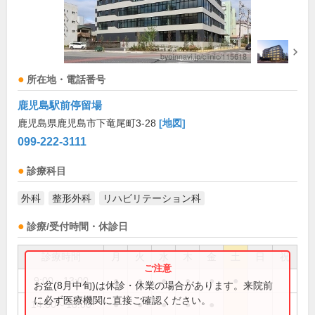
所在地・電話番号
鹿児島駅前停留場
鹿児島県鹿児島市下竜尾町3-28
[地図]
099-222-3111
診療科目
外科
整形外科
リハビリテーション科
診療/受付時間・休診日
診療時間
月
火
水
木
金
土
日
祝
9:00～13:00
●
●
●
●
●
●
お盆(8月中旬)は休診・休業の場合があります。来院前
に必ず医療機関に直接ご確認ください。
14:00～18:00
●
●
●
●
●