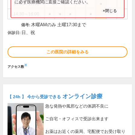
に必ず医療機関に直接ご確認ください。
14:30～17:30
●
×閉じる
14:30～18:00
●
●
●
●
木曜AMのみ 土曜17:30まで
備考:
日、祝
休診日:
この医院の詳細をみる
※
アクセス数
オンライン診療
【 24h 】 今から受診できる
急な発熱や風邪などの体調不良に
ご自宅・オフィスで受診出来ます
お薬はお近くの薬局、宅配便でお受け取り