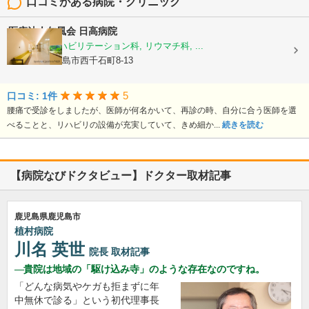
口コミがある病院・クリニック
医療法人仁風会
日高病院
整形外科, リハビリテーション科, リウマチ科, ...
鹿児島県鹿児島市西千石町8-13
5
口コミ: 1件
腰痛で受診をしましたが、医師が何名かいて、再診の時、自分に合う医師を選
べることと、リハビリの設備が充実していて、きめ細か...
続きを読む
【病院なびドクタビュー】ドクター取材記事
鹿児島県鹿児島市
植村病院
川名 英世
院長
取材記事
貴院は地域の「駆け込み寺」のような存在なのですね。
「どんな病気やケガも拒まずに年
中無休で診る」という初代理事長