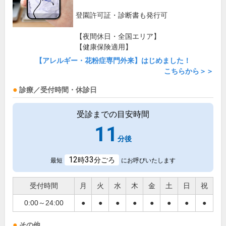
登園許可証・診断書も発行可
【夜間休日・全国エリア】
【健康保険適用】
【アレルギー・花粉症専門外来】はじめました！
こちらから＞＞
診療／受付時間・休診日
受診までの目安時間
11
分後
12
33
時
分ごろ
最短
にお呼びいたします
受付時間
月
火
水
木
金
土
日
祝
0:00～24:00
●
●
●
●
●
●
●
●
その他