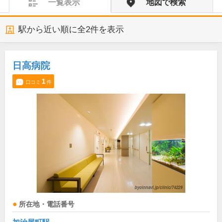
一覧表示
地図で検索
駅から近い順に全
2
件を表示
日高病院
1
口コミ
件
所在地・電話番号