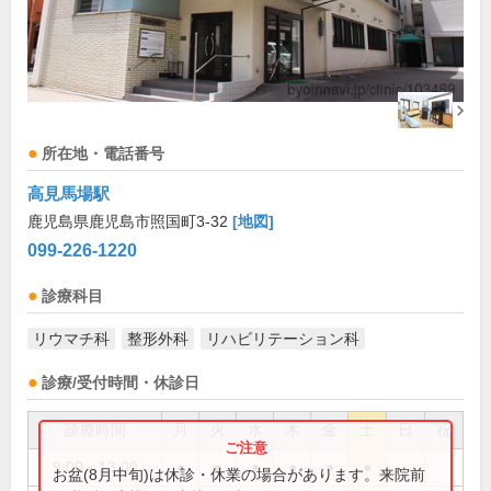
所在地・電話番号
高見馬場駅
鹿児島県鹿児島市照国町3-32
[地図]
099-226-1220
診療科目
リウマチ科
整形外科
リハビリテーション科
診療/受付時間・休診日
診療時間
月
火
水
木
金
土
日
祝
9:00～13:00
●
●
●
●
●
●
お盆(8月中旬)は休診・休業の場合があります。来院前