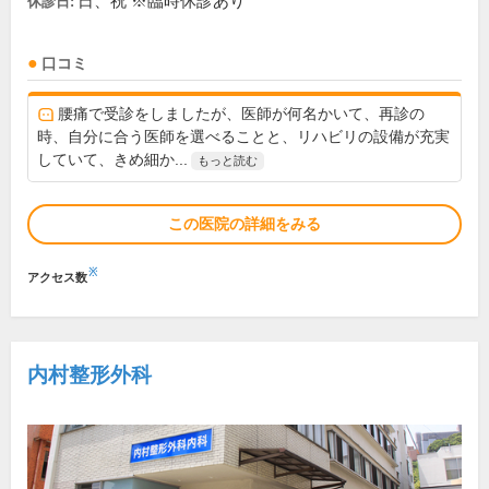
日、祝 ※臨時休診あり
休診日:
口コミ
腰痛で受診をしましたが、医師が何名かいて、再診の
時、自分に合う医師を選べることと、リハビリの設備が充実
していて、きめ細か...
もっと読む
この医院の詳細をみる
※
アクセス数
内村整形外科