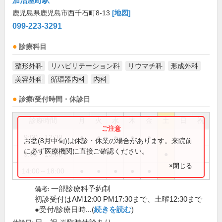
加治屋町駅
鹿児島県鹿児島市西千石町8-13
[地図]
099-223-3291
診療科目
整形外科
リハビリテーション科
リウマチ科
形成外科
美容外科
循環器内科
内科
診療/受付時間・休診日
診療時間
月
火
水
木
金
土
日
祝
9:00～12:30
●
●
●
●
●
お盆(8月中旬)は休診・休業の場合があります。来院前
に必ず医療機関に直接ご確認ください。
9:00～13:00
●
×閉じる
14:00～18:00
●
●
●
●
●
一部診療科予約制
備考:
初診受付はAM12:00 PM17:30まで、土曜12:30まで
●受付/診療日時...(
続きを読む
)