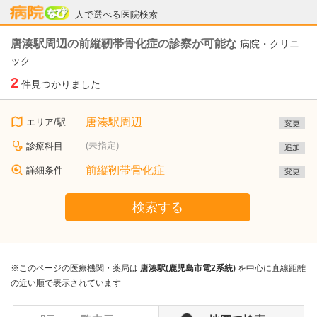
病院なび
人で選べる医院検索
唐湊駅周辺の前縦靭帯骨化症の診察が可能な
病院・クリニ
ック
2
件見つかりました
唐湊駅周辺
エリア/駅
変更
(未指定)
診療科目
追加
前縦靭帯骨化症
詳細条件
変更
検索する
※このページの医療機関・薬局は
唐湊駅(鹿児島市電2系統)
を中心に直線距離
の近い順で表示されています