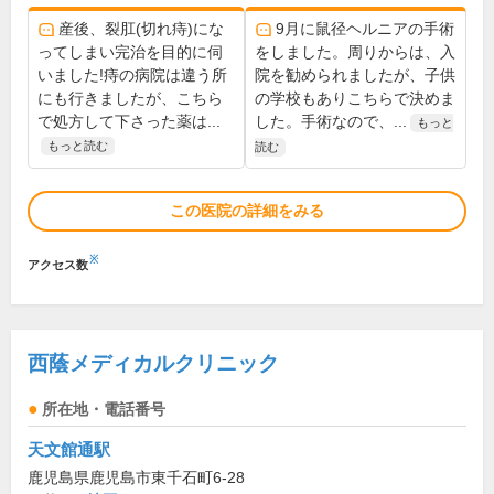
産後、裂肛(切れ痔)にな
9月に鼠径ヘルニアの手術
ってしまい完治を目的に伺
をしました。周りからは、入
いました!痔の病院は違う所
院を勧められましたが、子供
にも行きましたが、こちら
の学校もありこちらで決めま
で処方して下さった薬は...
した。手術なので、...
もっと
もっと読む
読む
この医院の詳細をみる
※
アクセス数
西蔭メディカルクリニック
所在地・電話番号
天文館通駅
鹿児島県鹿児島市東千石町6-28