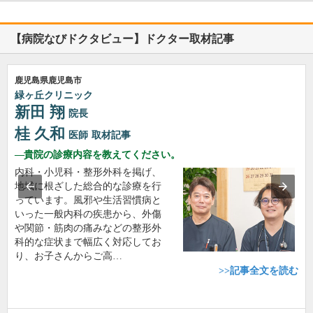
【病院なびドクタビュー】ドクター取材記事
鹿児島県鹿児島市
緑ヶ丘クリニック
新田 翔
院長
桂 久和
医師
取材記事
貴院の診療内容を教えてください。
内科・小児科・整形外科を掲げ、
地域に根ざした総合的な診療を行
っています。風邪や生活習慣病と
いった一般内科の疾患から、外傷
や関節・筋肉の痛みなどの整形外
科的な症状まで幅広く対応してお
り、お子さんからご高…
>>記事全文を読む