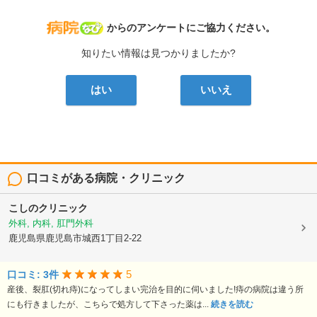
病院なび
からのアンケートにご協力ください。
知りたい情報は見つかりましたか?
はい
いいえ
口コミがある病院・クリニック
こしのクリニック
外科, 内科, 肛門外科
鹿児島県鹿児島市城西1丁目2-22
5
口コミ: 3件
産後、裂肛(切れ痔)になってしまい完治を目的に伺いました!痔の病院は違う所
にも行きましたが、こちらで処方して下さった薬は...
続きを読む