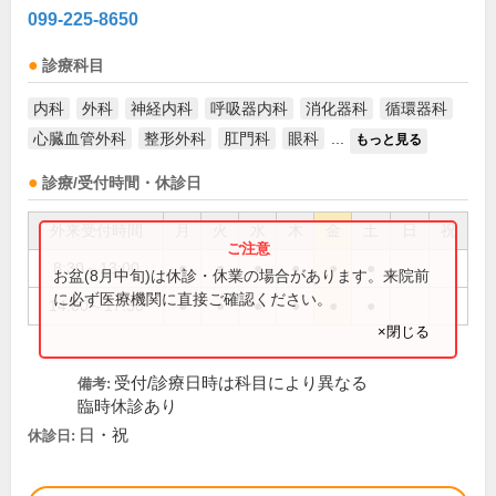
099-225-8650
診療科目
内科
外科
神経内科
呼吸器内科
消化器科
循環器科
心臓血管外科
整形外科
肛門科
眼科
...
もっと見る
診療/受付時間・休診日
外来受付時間
月
火
水
木
金
土
日
祝
8:30～13:00
●
●
●
●
●
●
お盆(8月中旬)は休診・休業の場合があります。来院前
に必ず医療機関に直接ご確認ください。
14:00～17:30
●
●
●
●
●
●
×閉じる
受付/診療日時は科目により異なる
備考:
臨時休診あり
日・祝
休診日: