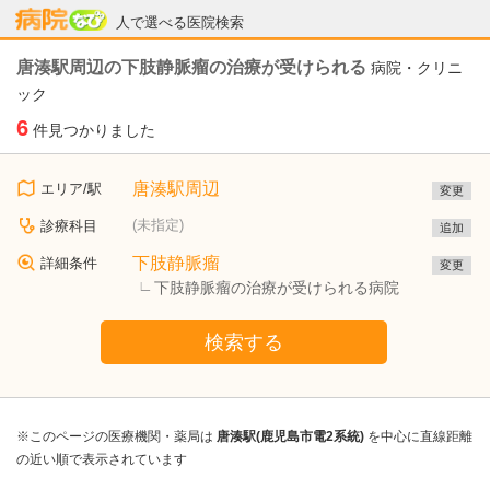
病院なび
人で選べる医院検索
唐湊駅周辺の下肢静脈瘤の治療が受けられる
病院・クリニ
ック
6
件見つかりました
唐湊駅周辺
エリア/駅
変更
(未指定)
診療科目
追加
下肢静脈瘤
詳細条件
変更
下肢静脈瘤の治療が受けられる病院
検索する
※このページの医療機関・薬局は
唐湊駅(鹿児島市電2系統)
を中心に直線距離
の近い順で表示されています