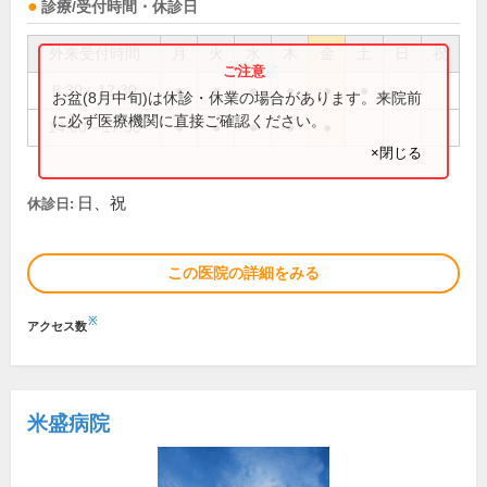
診療/受付時間・休診日
外来受付時間
月
火
水
木
金
土
日
祝
8:30～12:30
●
●
●
●
●
●
お盆(8月中旬)は休診・休業の場合があります。来院前
に必ず医療機関に直接ご確認ください。
14:00～17:30
●
●
●
●
●
×閉じる
日、祝
休診日:
この医院の詳細をみる
※
アクセス数
米盛病院