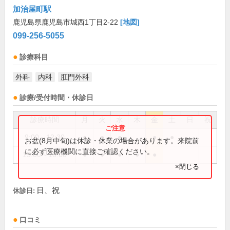
加治屋町駅
鹿児島県鹿児島市城西1丁目2-22
[地図]
099-256-5055
診療科目
外科
内科
肛門外科
診療/受付時間・休診日
診療時間
月
火
水
木
金
土
日
祝
9:00～12:30
●
●
●
●
●
お盆(8月中旬)は休診・休業の場合があります。来院前
に必ず医療機関に直接ご確認ください。
15:00～18:00
●
●
●
●
●
×閉じる
日、祝
休診日:
口コミ