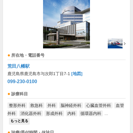
所在地・電話番号
荒田八幡駅
鹿児島県鹿児島市与次郎1丁目7-1
[地図]
099-230-0100
診療科目
整形外科
救急科
外科
脳神経外科
心臓血管外科
血管
外科
消化器外科
形成外科
内科
循環器内科
...
もっと見る
診療/受付時間・休診日