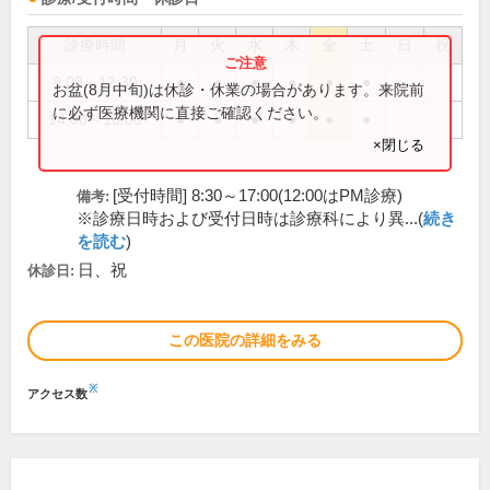
診療時間
月
火
水
木
金
土
日
祝
9:00～12:30
●
●
●
●
●
●
お盆(8月中旬)は休診・休業の場合があります。来院前
に必ず医療機関に直接ご確認ください。
14:00～18:00
●
●
●
●
●
●
×閉じる
[受付時間] 8:30～17:00(12:00はPM診療)
備考:
※診療日時および受付日時は診療科により異...(
続き
を読む
)
日、祝
休診日:
この医院の詳細をみる
※
アクセス数