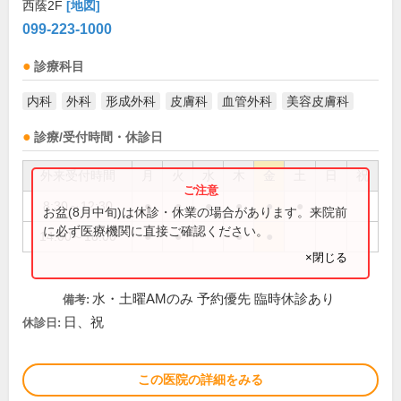
西蔭2F
[地図]
099-223-1000
診療科目
内科
外科
形成外科
皮膚科
血管外科
美容皮膚科
診療/受付時間・休診日
外来受付時間
月
火
水
木
金
土
日
祝
8:30～12:30
●
●
●
●
●
●
お盆(8月中旬)は休診・休業の場合があります。来院前
に必ず医療機関に直接ご確認ください。
14:00～18:00
●
●
●
●
×閉じる
水・土曜AMのみ 予約優先 臨時休診あり
備考:
日、祝
休診日:
この医院の詳細をみる