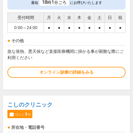
18
1
時
分ごろ
最短
にお呼びいたします
受付時間
月
火
水
木
金
土
日
祝
0:00～24:00
●
●
●
●
●
●
●
●
その他
急な発熱、悪天候など直接医療機関に掛かる事が困難な際にご
利用ください
オンライン診療の詳細をみる
こしのクリニック
3
口コミ
件
所在地・電話番号