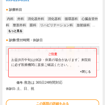
診療科目
内科
外科
消化器外科
消化器科
循環器科
心臓血管外
科
整形外科
眼科
リハビリテーション科
放射線科
...
もっと見る
診療/受付時間・休診日
外来受付時間
月
火
水
木
金
土
日
祝
8:30～13:00
●
●
●
●
●
●
お盆(8月中旬)は休診・休業の場合があります。来院前
に必ず医療機関に直接ご確認ください。
14:00～17:30
●
●
●
●
●
●
×閉じる
救急は 365日24時間対応
備考:
土、日、祝
休診日:
この医院の詳細をみる