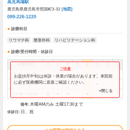
高見馬場駅
鹿児島県鹿児島市照国町3-32
[地図]
099-226-1220
診療科目
リウマチ科
整形外科
リハビリテーション科
診療/受付時間・休診日
診療時間
月
火
水
木
金
土
日
祝
9:00～13:00
●
●
●
●
●
●
お盆(8月中旬)は休診・休業の場合があります。来院前
に必ず医療機関に直接ご確認ください。
14:30～17:30
●
×閉じる
14:30～18:00
●
●
●
●
木曜AMのみ 土曜17:30まで
備考:
日、祝
休診日: