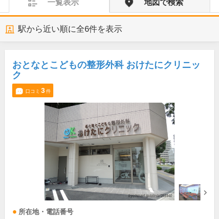
一覧表示
地図で検索
駅から近い順に全
6
件を表示
おとなとこどもの整形外科 おけたにクリニッ
ク
3
口コミ
件
所在地・電話番号