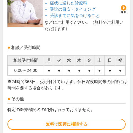
症状に適した診療科
受診の目安・タイミング
受診までに気をつけること
などにご利用ください。（無料でご利用い
ただけます）
相談／受付時間
相談受付時間
月
火
水
木
金
土
日
祝
0:00～24:00
●
●
●
●
●
●
●
●
※24時間365日、受け付けています。休日深夜時間帯の回答には
時間を要する場合があります。
その他
特定の医療機関名の紹介は行っておりません。
無料で医師に相談する