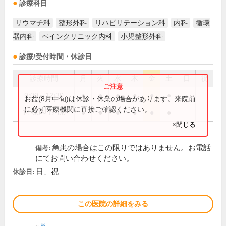
診療科目
リウマチ科
整形外科
リハビリテーション科
内科
循環
器内科
ペインクリニック内科
小児整形外科
診療/受付時間・休診日
診療時間
月
火
水
木
金
土
日
祝
9:00～12:30
●
●
●
●
●
●
お盆(8月中旬)は休診・休業の場合があります。来院前
に必ず医療機関に直接ご確認ください。
14:00～17:00
●
●
●
●
●
●
×閉じる
急患の場合はこの限りではありません。お電話
備考:
にてお問い合わせください。
日、祝
休診日:
この医院の詳細をみる