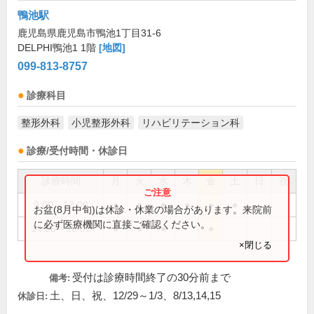
鴨池駅
鹿児島県鹿児島市鴨池1丁目31-6
DELPHI鴨池1 1階
[地図]
099-813-8757
診療科目
整形外科
小児整形外科
リハビリテーション科
診療/受付時間・休診日
診療時間
月
火
水
木
金
土
日
祝
9:00～13:00
●
●
●
●
●
●
お盆(8月中旬)は休診・休業の場合があります。来院前
に必ず医療機関に直接ご確認ください。
14:00～18:00
●
●
●
●
×閉じる
受付は診療時間終了の30分前まで
備考:
土、日、祝、12/29～1/3、8/13,14,15
休診日: