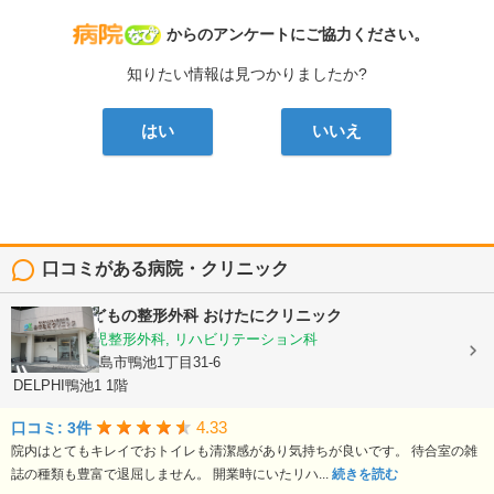
病院なび
からのアンケートにご協力ください。
知りたい情報は見つかりましたか?
はい
いいえ
口コミがある病院・クリニック
おとなとこどもの整形外科 おけたにクリニック
整形外科, 小児整形外科, リハビリテーション科
鹿児島県鹿児島市鴨池1丁目31-6
DELPHI鴨池1 1階
4.33
口コミ: 3件
院内はとてもキレイでおトイレも清潔感があり気持ちが良いです。 待合室の雑
誌の種類も豊富で退屈しません。 開業時にいたリハ...
続きを読む