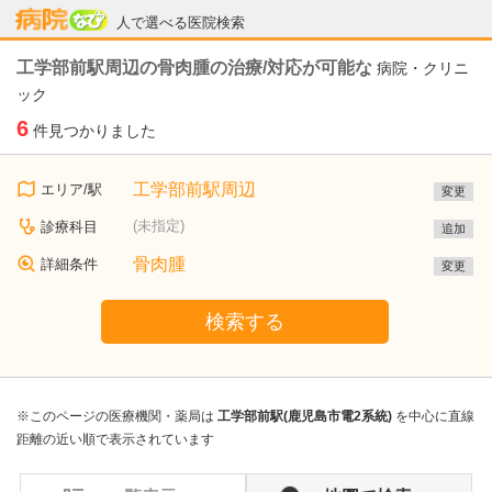
病院なび
人で選べる医院検索
工学部前駅周辺の骨肉腫の治療/対応が可能な
病院・クリニ
ック
6
件見つかりました
工学部前駅周辺
エリア/駅
変更
(未指定)
診療科目
追加
骨肉腫
詳細条件
変更
検索する
※このページの医療機関・薬局は
工学部前駅(鹿児島市電2系統)
を中心に直線
距離の近い順で表示されています