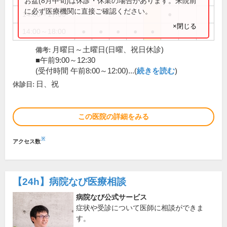
お盆(8月中旬)は休診・休業の場合があります。来院前
に必ず医療機関に直接ご確認ください。
14:00～17:00
●
×閉じる
14:00～18:00
●
●
●
●
●
月曜日～土曜日(日曜、祝日休診)
備考:
■午前9:00～12:30
(受付時間 午前8:00～12:00)...(
続きを読む
)
日、祝
休診日:
この医院の詳細をみる
※
アクセス数
【24h】
病院なび医療相談
病院なび公式サービス
症状や受診について医師に相談ができま
す。