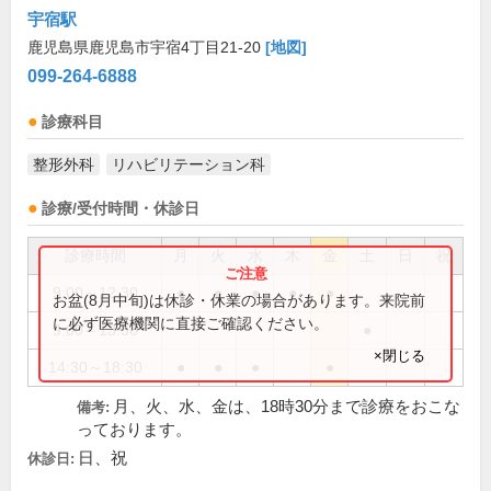
宇宿駅
鹿児島県鹿児島市宇宿4丁目21-20
[地図]
099-264-6888
診療科目
整形外科
リハビリテーション科
診療/受付時間・休診日
診療時間
月
火
水
木
金
土
日
祝
9:00～12:30
●
●
●
●
●
お盆(8月中旬)は休診・休業の場合があります。来院前
に必ず医療機関に直接ご確認ください。
9:00～13:30
●
×閉じる
14:30～18:30
●
●
●
●
月、火、水、金は、18時30分まで診療をおこな
備考:
っております。
日、祝
休診日: