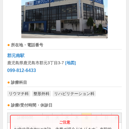
所在地・電話番号
郡元南駅
鹿児島県鹿児島市郡元3丁目3-7
[地図]
099-812-6433
診療科目
リウマチ科
整形外科
リハビリテーション科
診療/受付時間・休診日
診療時間
月
火
水
木
金
土
日
祝
9:00～12:30
●
●
●
●
●
●