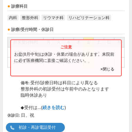
診療科目
内科
整形外科
リウマチ科
リハビリテーション科
診療/受付時間・休診日
外来受付時間
月
火
水
木
金
土
日
祝
9:00～12:30
●
●
●
●
●
●
お盆(8月中旬)は休診・休業の場合があります。来院前
に必ず医療機関に直接ご確認ください。
14:30～17:30
●
●
●
●
●
×閉じる
受付/診療日時は科目により異なる
備考:
整形外科の初診受付は午前中のみとなります
臨時休診あり
◆受付は...(
続きを読む
)
日、祝
休診日:
初診・再診電話受付