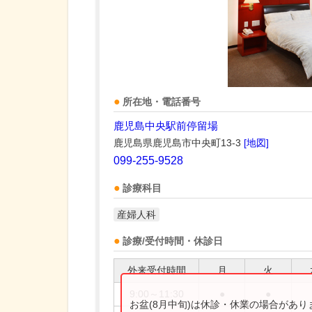
所在地・電話番号
鹿児島中央駅前停留場
鹿児島県鹿児島市中央町13-3
[地図]
099-255-9528
診療科目
産婦人科
診療/受付時間・休診日
外来受付時間
月
火
9:00～11:30
●
●
お盆(8月中旬)は休診・休業の場合があ