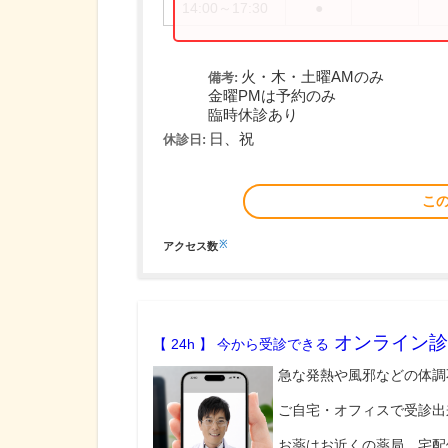
14:00～17:30
●
火・木・土曜AMのみ
備考:
金曜PMは予約のみ
臨時休診あり
日、祝
休診日:
こ
※
アクセス数
オンライン診
【 24h 】 今から受診できる
急な発熱や風邪などの体調
ご自宅・オフィスで受診出
お薬はお近くの薬局、宅配