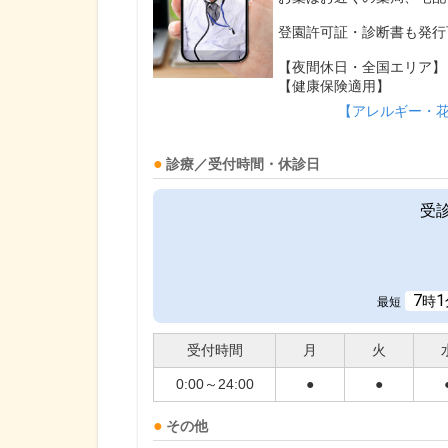
登園許可証・診断書も発行
【夜間休日・全国エリア】
【健康保険適用】
【アレルギー・
診療／受付時間・休診日
受
7
1
時
最短
受付時間
月
火
0:00～24:00
●
●
その他