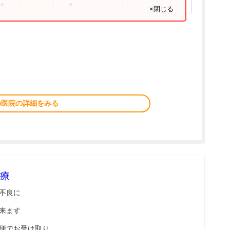
●
●
×閉じる
の医院の詳細をみる
療
不良に
来ます
便でお受け取り