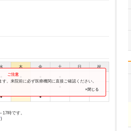
水
木
金
土
日
祝
●
●
●
●
ります。来院前に必ず医療機関に直接ご確認ください。
●
×閉じる
●
●
時～17時です。
む
)