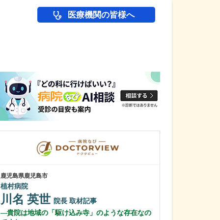
医療機関の皆様へ
医師(ドクター)の
鹿児島県鹿児島市
鹿児島県鹿児島市
植村病院
緑ヶ丘クリニッ
新田 翔
川名 英世
院長
院長
取材記事
桂 久和
貴院は地域の「駆け込み寺」のような存在なの
医師