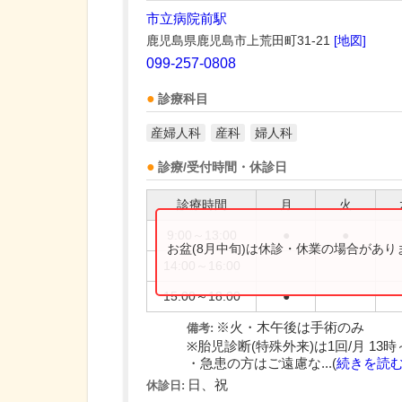
市立病院前駅
鹿児島県鹿児島市上荒田町31-21
[地図]
099-257-0808
診療科目
産婦人科
産科
婦人科
診療/受付時間・休診日
診療時間
月
火
9:00～13:00
●
●
お盆(8月中旬)は休診・休業の場合があ
14:00～16:00
15:00～18:00
●
※火・木午後は手術のみ
備考:
※胎児診断(特殊外来)は1回/月 13
・急患の方はご遠慮な...(
続きを読
日、祝
休診日: