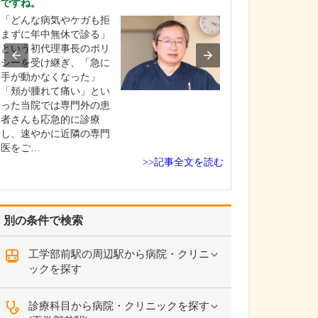
ですね。
貴院の診療内容
「どんな病気やケガも拒
内科・小児科・
まずに年中無休で診る」
を掲げ、地域に
という初代理事長のポリ
総合的な診療を
シーを受け継ぎ、「急に
ます。風邪や生
手が動かなくなった」
といった一般内
「頬が腫れて痛い」とい
から、外傷や関
った当院では専門外の患
の痛みなどの整
者さんも応急的に診療
な症状まで幅広
し、速やかに近隣の専門
ており、お子さ
医をご…
高…
>>記事全文を読む
別の条件で検索
工学部前駅の周辺駅から病院・クリニ
ックを探す
診療科目から病院・クリニックを探す