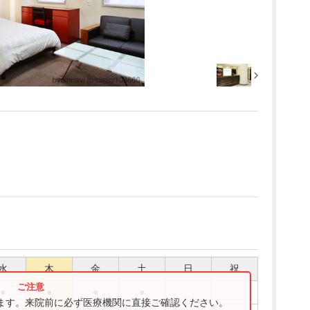
水
木
金
土
日
祝
●
●
●
●
ります。来院前に必ず医療機関に直接ご確認ください。