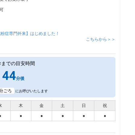
可
花粉症専門外来】はじめました！
こちらから＞＞
診までの目安時間
44
分後
分ごろ
にお呼びいたします
水
木
金
土
日
祝
●
●
●
●
●
●