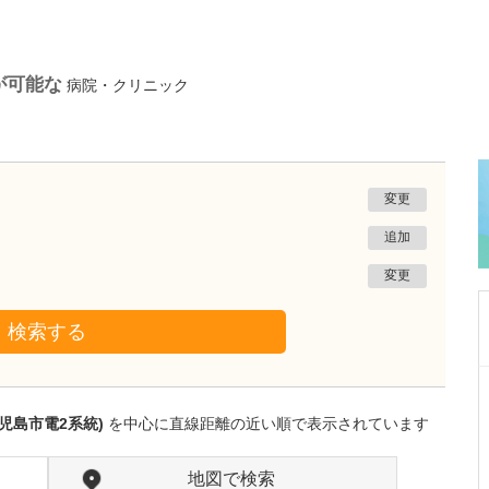
が可能な
病院・クリニック
変更
追加
変更
検索する
鹿児島県鹿児島市
あいろ歯科医院
児島市電2系統)
を中心に直線距離の近い順で表示されています
小濱 文色
院長
取材記事
歯科医師を志したきっかけを教えてください。
地図で検索