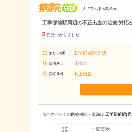
病院なび
人で選べる医院検索
工学部前駅周辺の不正出血の治療/対応
5
件見つかりました
工学部前駅周辺
エリア/駅
(未指定)
診療科目
不正出血
詳細条件
※このページの医療機関・薬局は
工学部前駅(鹿
一覧表示