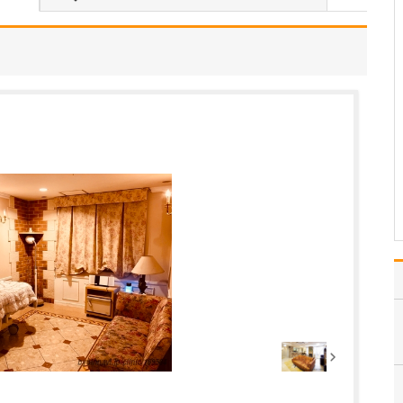
中学生のときに出会った
女性の歯科医師に憧れた
ことです。幼い頃は「歯
科医師は男性がする仕
事」というイメージをも
っていたのですが、その
先生の治療を受けたこと
で認識が変わりました。
子どもにとって歯科医院
は敬…
>>記事全文を読む