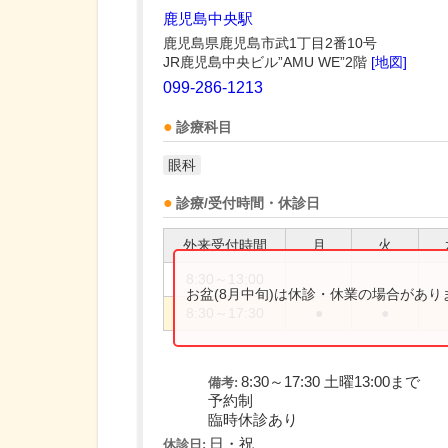
鹿児島中央駅
鹿児島県鹿児島市武1丁目2番10号
JR鹿児島中央ビル”AMU WE”2階
[地図]
099-286-1213
診療科目
眼科
診療/受付時間・休診日
外来受付時間
月
火
8:30～13:00
お盆(8月中旬)は休診・休業の場合があ
8:30～17:30
●
●
8:30～17:30 土曜13:00まで
備考:
予約制
臨時休診あり
日・祝
休診日: