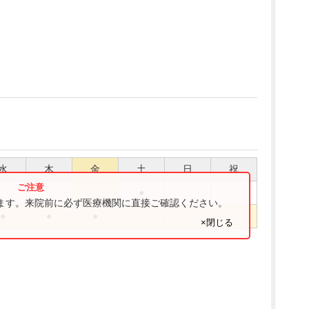
水
木
金
土
日
祝
●
ります。来院前に必ず医療機関に直接ご確認ください。
●
●
●
×閉じる