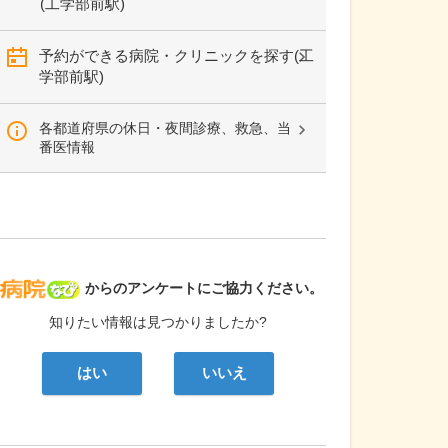
(工学部前駅)
予約ができる病院・クリニックを探す(工
学部前駅)
各都道府県の休日・夜間診療、救急、当
番医情報
病院なび
からのアンケートにご協力ください。
知りたい情報は見つかりましたか?
はい
いいえ