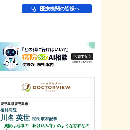
医療機関の皆様へ
医師(ドクター)の
鹿児島県鹿児島市
鹿児島県鹿児島市
植村病院
冨永内科
川名 英世
冨永 裕一
院長
取材記事
貴院は地域の「駆け込み寺」のような存在なの
外来診療につい