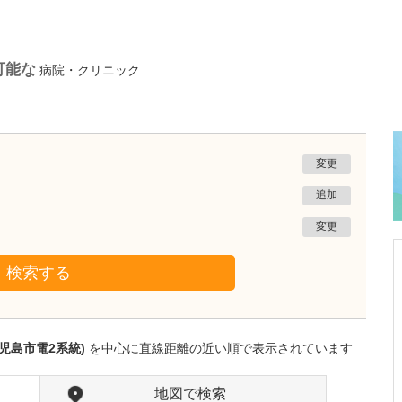
可能な
病院・クリニック
変更
追加
変更
検索する
鹿児島県鹿児島市
あいろ歯科医院
児島市電2系統)
を中心に直線距離の近い順で表示されています
小濱 文色
院長
取材記事
歯科医師を志したきっかけを教えてください。
地図で検索