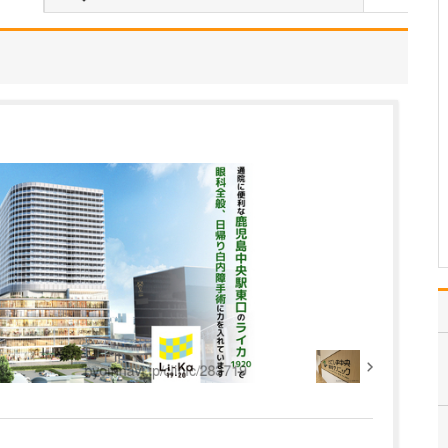
中学生のときに出会った
女性の歯科医師に憧れた
ことです。幼い頃は「歯
科医師は男性がする仕
事」というイメージをも
っていたのですが、その
先生の治療を受けたこと
で認識が変わりました。
子どもにとって歯科医院
は敬…
>>記事全文を読む