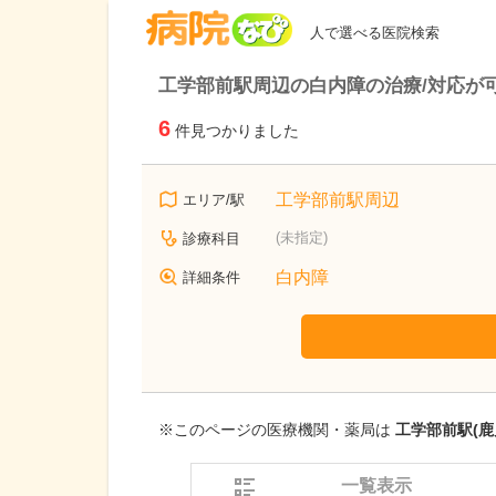
病院なび
人で選べる医院検索
工学部前駅周辺の白内障の治療/対応が
6
件見つかりました
工学部前駅周辺
エリア/駅
(未指定)
診療科目
白内障
詳細条件
※このページの医療機関・薬局は
工学部前駅(鹿
一覧表示