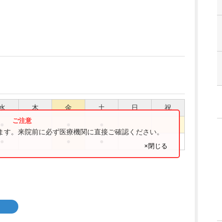
水
木
金
土
日
祝
●
●
●
ります。来院前に必ず医療機関に直接ご確認ください。
●
●
●
×閉じる