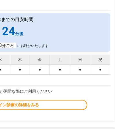
診までの目安時間
24
分後
0
分ごろ
にお呼びいたします
水
木
金
土
日
祝
●
●
●
●
●
●
が困難な際にご利用ください
イン診療の詳細をみる