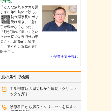
ですね。
診療されていま
ありますか?
「どんな病気やケガも拒
父の代から「地
まずに年中無休で診る」
りつけ医として
という初代理事長のポリ
うなご相談にも
シーを受け継ぎ、「急に
という姿勢で診
手が動かなくなった」
ており、その思
「頬が腫れて痛い」とい
も変わっていま
った当院では専門外の患
の専門にかかわ
者さんも応急的に診療
なかの不調や貧
し、速やかに近隣の専門
期障害による不
医をご…
>>記事全文を読む
ど…
別の条件で検索
工学部前駅の周辺駅から病院・クリニ
ックを探す
診療科目から病院・クリニックを探す