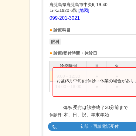
鹿児島県鹿児島市中央町19-40
Li-Ka1920 6階
[地図]
099-201-3021
診療科目
眼科
診療/受付時間・休診日
診療時間
月
火
9:00～12:30
●
●
お盆(8月中旬)は休診・休業の場合があ
14:00～18:00
●
●
受付は診療終了30分前まで
備考:
木、日、祝、年末年始
休診日:
初診・再診電話受付