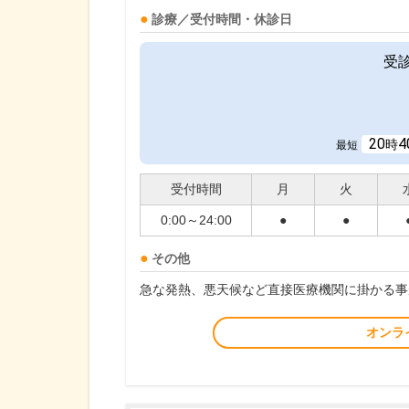
診療／受付時間・休診日
受
20
4
時
最短
受付時間
月
火
0:00～24:00
●
●
その他
急な発熱、悪天候など直接医療機関に掛かる事
オンラ