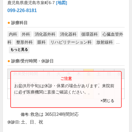
鹿児島県鹿児島市泉町6-7
[地図]
099-226-8181
診療科目
内科
外科
消化器外科
消化器科
循環器科
心臓血管外
科
整形外科
眼科
リハビリテーション科
放射線科
...
もっと見る
診療/受付時間・休診日
外来受付時間
月
火
水
木
金
土
日
祝
8:30～13:00
●
●
●
●
●
●
お盆(8月中旬)は休診・休業の場合があります。来院前
に必ず医療機関に直接ご確認ください。
14:00～17:30
●
●
●
●
●
●
×閉じる
救急は 365日24時間対応
備考:
土、日、祝
休診日: