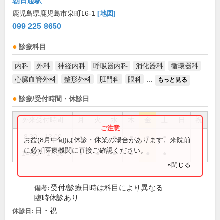
朝日通駅
鹿児島県鹿児島市泉町16-1
[地図]
099-225-8650
診療科目
内科
外科
神経内科
呼吸器内科
消化器科
循環器科
心臓血管外科
整形外科
肛門科
眼科
...
もっと見る
診療/受付時間・休診日
外来受付時間
月
火
水
木
金
土
日
祝
8:30～13:00
●
●
●
●
●
●
お盆(8月中旬)は休診・休業の場合があります。来院前
に必ず医療機関に直接ご確認ください。
14:00～17:30
●
●
●
●
●
●
×閉じる
受付/診療日時は科目により異なる
備考:
臨時休診あり
日・祝
休診日: