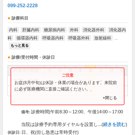
099-252-2228
診療科目
内科
肝臓内科
糖尿病内科
外科
消化器外科
消化器内
科
循環器内科
呼吸器内科
呼吸器外科
放射線科
...
もっと見る
診療/受付時間・休診日
外来受付時間
月
火
水
木
金
土
日
祝
8:00～11:30
●
●
●
●
●
●
お盆(8月中旬)は休診・休業の場合があります。来院前
に必ず医療機関に直接ご確認ください。
13:00～17:00
●
●
●
●
●
×閉じる
診療時間|午前8:30～12:00、午後14:00～17:00
備考:
当院は診療予約専用ダイヤルを設置し...(
続きを読む
)
日、祝(但し急患は常時受付)
休診日: