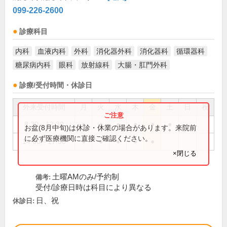
099-226-2600
診療科目
内科
血液内科
外科
消化器外科
消化器科
循環器科
糖尿病内科
眼科
放射線科
大腸・肛門外科
診療/受付時間・休診日
外来受付時間
月
火
水
木
金
土
日
祝
8:30～12:30
●
●
●
●
●
●
お盆(8月中旬)は休診・休業の場合があります。来院前
に必ず医療機関に直接ご確認ください。
14:00～17:30
●
●
●
●
●
×閉じる
土曜AMのみ/予約制
備考:
受付/診療日時は科目により異なる
日、祝
休診日: