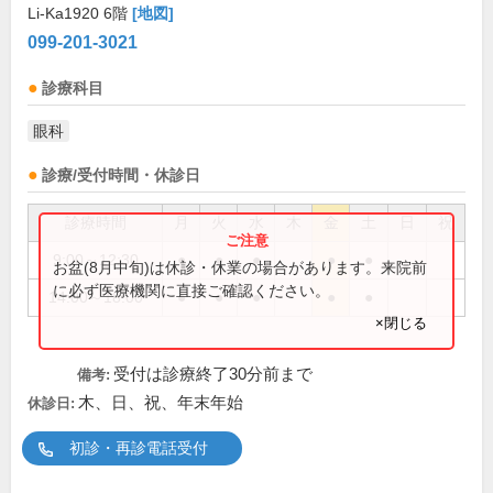
Li-Ka1920 6階
[地図]
099-201-3021
診療科目
眼科
診療/受付時間・休診日
診療時間
月
火
水
木
金
土
日
祝
9:00～12:30
●
●
●
●
●
お盆(8月中旬)は休診・休業の場合があります。来院前
に必ず医療機関に直接ご確認ください。
14:00～18:00
●
●
●
●
●
×閉じる
受付は診療終了30分前まで
備考:
木、日、祝、年末年始
休診日:
初診・再診電話受付