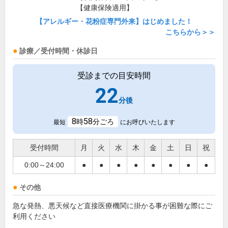
【健康保険適用】
【アレルギー・花粉症専門外来】はじめました！
こちらから＞＞
診療／受付時間・休診日
受診までの目安時間
22
分後
8
58
時
分ごろ
最短
にお呼びいたします
受付時間
月
火
水
木
金
土
日
祝
0:00～24:00
●
●
●
●
●
●
●
●
その他
急な発熱、悪天候など直接医療機関に掛かる事が困難な際にご
利用ください