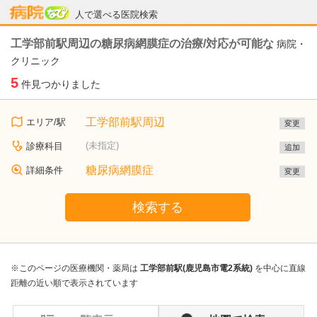
病院なび
人で選べる医院検索
工学部前駅周辺の糖尿病網膜症の治療/対応が可能な
病院・
クリニック
5
件見つかりました
工学部前駅周辺
エリア/駅
変更
(未指定)
診療科目
追加
糖尿病網膜症
詳細条件
変更
検索する
※このページの医療機関・薬局は
工学部前駅(鹿児島市電2系統)
を中心に直線
距離の近い順で表示されています