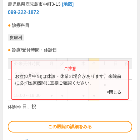
鹿児島県鹿児島市中町3-13
[地図]
099-222-1872
診療科目
皮膚科
診療/受付時間・休診日
外来受付時間
月
火
水
木
金
土
日
祝
9:00～12:30
●
●
●
●
●
●
お盆(8月中旬)は休診・休業の場合があります。来院前
に必ず医療機関に直接ご確認ください。
14:00～15:30
●
×閉じる
15:00～18:30
●
●
●
●
日、祝
休診日:
この医院の詳細をみる