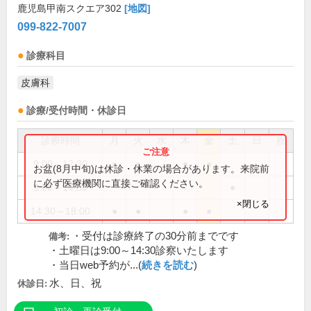
鹿児島甲南スクエア302
[地図]
099-822-7007
診療科目
皮膚科
診療/受付時間・休診日
診療時間
月
火
水
木
金
土
日
祝
9:00～12:30
●
●
●
●
お盆(8月中旬)は休診・休業の場合があります。来院前
に必ず医療機関に直接ご確認ください。
9:00～14:30
●
×閉じる
14:30～18:00
●
●
●
●
・受付は診療終了の30分前までです
備考:
・土曜日は9:00～14:30診察いたします
・当日web予約が...(
続きを読む
)
水、日、祝
休診日: