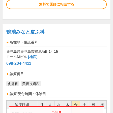
無料で医師に相談する
鴨池みなと皮ふ科
所在地・電話番号
鹿児島県鹿児島市鴨池新町14-15
モールMビル
[地図]
099-204-4411
診療科目
皮膚科
美容皮膚科
診療/受付時間・休診日
診療時間
月
火
水
木
金
土
日
祝