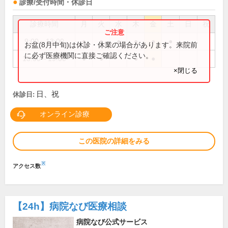
診療/受付時間・休診日
診療時間
月
火
水
木
金
土
日
祝
9:00～13:00
●
●
●
●
●
●
お盆(8月中旬)は休診・休業の場合があります。来院前
に必ず医療機関に直接ご確認ください。
15:00～19:00
●
●
●
●
×閉じる
日、祝
休診日:
オンライン診療
この医院の詳細をみる
※
アクセス数
【24h】
病院なび医療相談
病院なび公式サービス