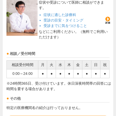
症状や受診について医師に相談ができま
す。
症状に適した診療科
受診の目安・タイミング
受診までに気をつけること
などにご利用ください。（無料でご利用い
ただけます）
相談／受付時間
相談受付時間
月
火
水
木
金
土
日
祝
0:00～24:00
●
●
●
●
●
●
●
●
※24時間365日、受け付けています。休日深夜時間帯の回答には
時間を要する場合があります。
その他
特定の医療機関名の紹介は行っておりません。