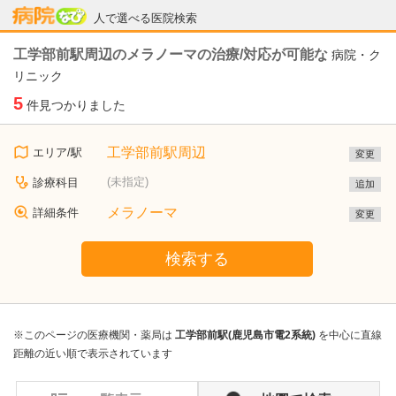
病院なび
人で選べる医院検索
工学部前駅周辺のメラノーマの治療/対応が可能な
病院・ク
リニック
5
件見つかりました
工学部前駅周辺
エリア/駅
変更
(未指定)
診療科目
追加
メラノーマ
詳細条件
変更
検索する
※このページの医療機関・薬局は
工学部前駅(鹿児島市電2系統)
を中心に直線
距離の近い順で表示されています