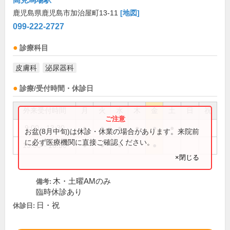
鹿児島県鹿児島市加治屋町13-11
[地図]
099-222-2727
診療科目
皮膚科
泌尿器科
診療/受付時間・休診日
外来受付時間
月
火
水
木
金
土
日
祝
9:00～13:30
●
●
●
●
●
●
お盆(8月中旬)は休診・休業の場合があります。来院前
に必ず医療機関に直接ご確認ください。
15:00～18:30
●
●
●
●
×閉じる
木・土曜AMのみ
備考:
臨時休診あり
日・祝
休診日: