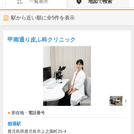
一覧表示
地図で検索
駅から近い順に全
5
件を表示
甲南通り皮ふ科クリニック
所在地・電話番号
都通駅
鹿児島県鹿児島市上之園町25-4