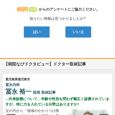
病院なび
からのアンケートにご協力ください。
知りたい情報は見つかりましたか?
はい
いいえ
【病院なびドクタビュー】ドクター取材記事
鹿児島県鹿児島市
冨永内科
冨永 裕一
院長
取材記事
外来診療について、年齢や性別を問わず幅広く診療されていま
すが、特に力を入れている分野はありますか?
父の代から「地域のかかりつけ医