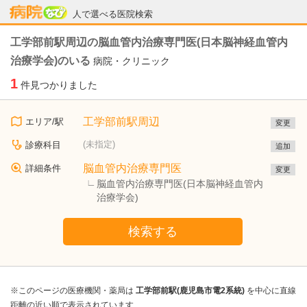
病院なび
人で選べる医院検索
工学部前駅周辺の脳血管内治療専門医(日本脳神経血管内
治療学会)のいる
病院・クリニック
1
件見つかりました
工学部前駅周辺
エリア/駅
変更
(未指定)
診療科目
追加
脳血管内治療専門医
詳細条件
変更
脳血管内治療専門医(日本脳神経血管内
治療学会)
検索する
※このページの医療機関・薬局は
工学部前駅(鹿児島市電2系統)
を中心に直線
距離の近い順で表示されています