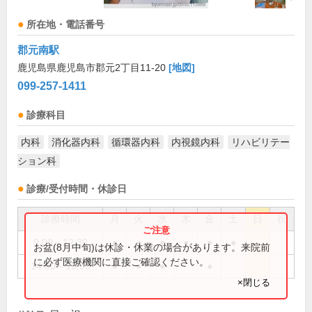
所在地・電話番号
郡元南駅
鹿児島県鹿児島市郡元2丁目11-20
[地図]
099-257-1411
診療科目
内科
消化器内科
循環器内科
内視鏡内科
リハビリテー
ション科
診療/受付時間・休診日
診療時間
月
火
水
木
金
土
日
祝
9:00～12:30
●
●
●
●
●
●
お盆(8月中旬)は休診・休業の場合があります。来院前
に必ず医療機関に直接ご確認ください。
14:00～18:00
●
●
●
●
×閉じる