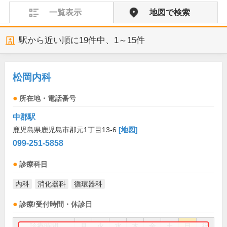
一覧表示
地図で検索
駅から近い順に
19
件中、
1～15件
松岡内科
所在地・電話番号
中郡駅
鹿児島県鹿児島市郡元1丁目13-6
[地図]
099-251-5858
診療科目
内科
消化器科
循環器科
診療/受付時間・休診日
診療時間
月
火
水
木
金
土
日
祝