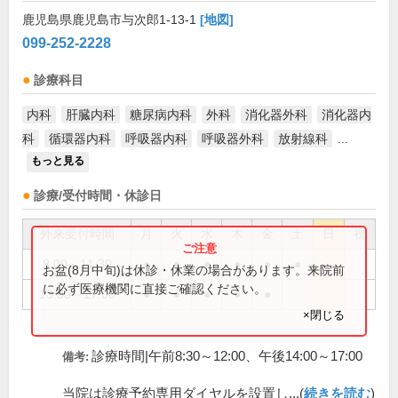
鹿児島県鹿児島市与次郎1-13-1
[地図]
099-252-2228
診療科目
内科
肝臓内科
糖尿病内科
外科
消化器外科
消化器内
科
循環器内科
呼吸器内科
呼吸器外科
放射線科
...
もっと見る
診療/受付時間・休診日
外来受付時間
月
火
水
木
金
土
日
祝
8:00～11:30
●
●
●
●
●
●
お盆(8月中旬)は休診・休業の場合があります。来院前
に必ず医療機関に直接ご確認ください。
13:00～17:00
●
●
●
●
●
×閉じる
診療時間|午前8:30～12:00、午後14:00～17:00
備考:
当院は診療予約専用ダイヤルを設置し...(
続きを読む
)