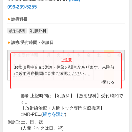
099-239-5255
診療科目
放射線科
乳腺外科
診療/受付時間・休診日
外来受付時間
月
火
水
木
金
土
日
祝
8:00～11:30
●
●
●
●
●
お盆(8月中旬)は休診・休業の場合があります。来院前
に必ず医療機関に直接ご確認ください。
13:30～17:00
●
●
●
●
●
×閉じる
上記時間は【乳腺科】【放射線科】受付時間で
備考:
す。
【放射線治療・人間ドック専門医療機関】
○MR-PE...(
続きを読む
)
土、日、祝
休診日:
(人間ドックは日、祝)