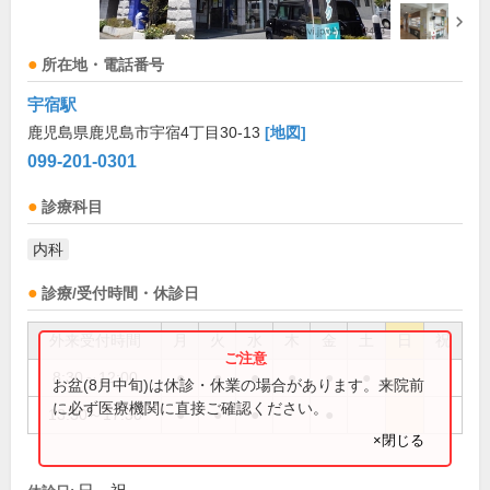
所在地・電話番号
宇宿駅
鹿児島県鹿児島市宇宿4丁目30-13
[地図]
099-201-0301
診療科目
内科
診療/受付時間・休診日
外来受付時間
月
火
水
木
金
土
日
祝
8:30～12:00
●
●
●
●
●
●
お盆(8月中旬)は休診・休業の場合があります。来院前
に必ず医療機関に直接ご確認ください。
13:30～17:30
●
●
●
●
×閉じる