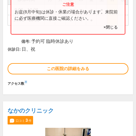
9:00～12:30
●
●
●
●
●
●
お盆(8月中旬)は休診・休業の場合があります。来院前
に必ず医療機関に直接ご確認ください。
14:00～18:00
●
●
●
●
●
×閉じる
予約可 臨時休診あり
備考:
日、祝
休診日:
この医院の詳細をみる
※
アクセス数
なかのクリニック
3
口コミ
件