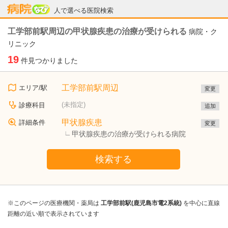
病院なび
人で選べる医院検索
工学部前駅周辺の甲状腺疾患の治療が受けられる
病院・ク
リニック
19
件見つかりました
工学部前駅周辺
エリア/駅
変更
(未指定)
診療科目
追加
甲状腺疾患
詳細条件
変更
甲状腺疾患の治療が受けられる病院
検索する
※このページの医療機関・薬局は
工学部前駅(鹿児島市電2系統)
を中心に直線
距離の近い順で表示されています