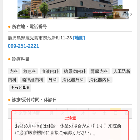
所在地・電話番号
鹿児島県鹿児島市鴨池新町11-23
[地図]
099-251-2221
診療科目
内科
救急科
血液内科
糖尿病内科
腎臓内科
人工透析
内科
脳神経内科
外科
消化器外科
消化器内科
...
もっと見る
診療/受付時間・休診日
外来受付時間
月
火
水
木
金
土
日
祝
8:30～11:30
●
●
●
●
●
●
お盆(8月中旬)は休診・休業の場合があります。来院前
に必ず医療機関に直接ご確認ください。
14:00～17:10
●
●
●
●
●