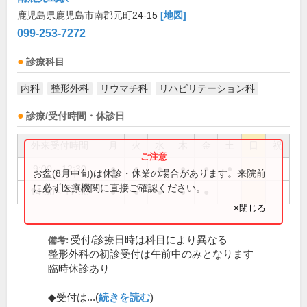
鹿児島県鹿児島市南郡元町24-15
[地図]
099-253-7272
診療科目
内科
整形外科
リウマチ科
リハビリテーション科
診療/受付時間・休診日
外来受付時間
月
火
水
木
金
土
日
祝
9:00～12:30
●
●
●
●
●
●
お盆(8月中旬)は休診・休業の場合があります。来院前
に必ず医療機関に直接ご確認ください。
14:30～17:30
●
●
●
●
●
×閉じる
受付/診療日時は科目により異なる
備考:
整形外科の初診受付は午前中のみとなります
臨時休診あり
◆受付は...(
続きを読む
)