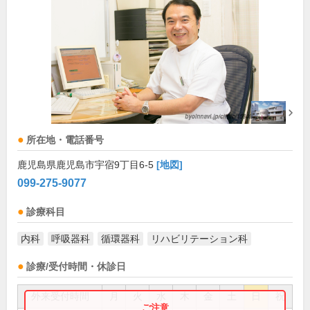
所在地・電話番号
鹿児島県鹿児島市宇宿9丁目6-5
[地図]
099-275-9077
診療科目
内科
呼吸器科
循環器科
リハビリテーション科
診療/受付時間・休診日
外来受付時間
月
火
水
木
金
土
日
祝