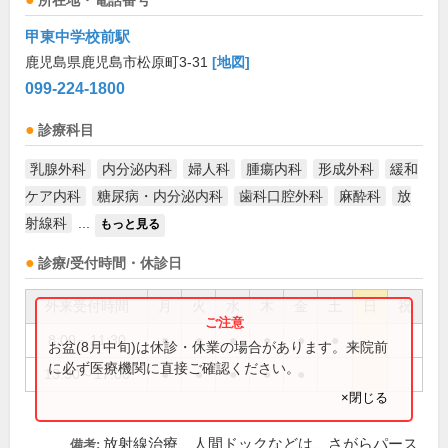
所在地・電話番号
甲東中学校前駅
鹿児島県鹿児島市松原町3-31
[地図]
099-224-1800
診療科目
乳腺外科
内分泌内科
婦人科
腫瘍内科
形成外科
緩和
ケア内科
糖尿病・内分泌内科
歯科口腔外科
麻酔科
放
射線科
...
もっと見る
診療/受付時間・休診日
外来受付時間
月
火
水
木
金
土
日
祝
8:00～11:30
●
●
●
●
●
●
お盆(8月中旬)は休診・休業の場合があります。来院前
に必ず医療機関に直接ご確認ください。
13:30～17:00
●
●
●
●
●
×閉じる
放射線治療、人間ドックなどは、さがらパース
備考: