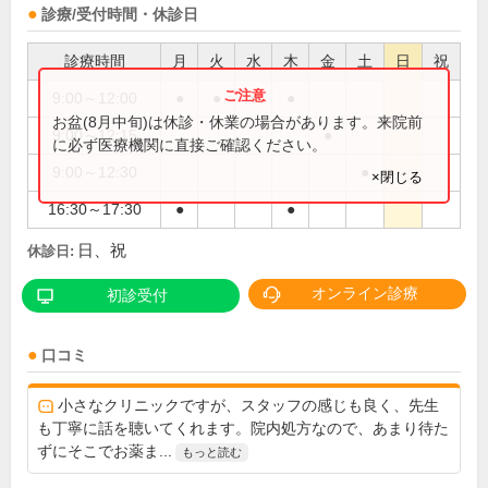
診療/受付時間・休診日
診療時間
月
火
水
木
金
土
日
祝
9:00～12:00
●
●
●
●
お盆(8月中旬)は休診・休業の場合があります。来院前
9:00～12:15
●
に必ず医療機関に直接ご確認ください。
9:00～12:30
●
×閉じる
16:30～17:30
●
●
日、祝
休診日:
オンライン診療
初診受付
口コミ
小さなクリニックですが、スタッフの感じも良く、先生
も丁寧に話を聴いてくれます。院内処方なので、あまり待た
ずにそこでお薬ま...
もっと読む