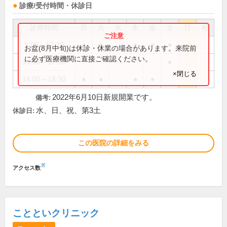
診療/受付時間・休診日
診療時間
月
火
水
木
金
土
日
祝
9:00～12:30
●
●
●
●
●
お盆(8月中旬)は休診・休業の場合があります。来院前
に必ず医療機関に直接ご確認ください。
14:00～17:00
●
×閉じる
14:00～18:30
●
●
●
●
2022年6月10日新規開業です。
備考:
水、日、祝、第3土
休診日:
この医院の詳細をみる
※
アクセス数
ことといクリニック