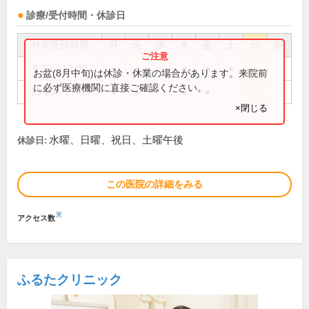
診療/受付時間・休診日
外来受付時間
月
火
水
木
金
土
日
祝
8:50～12:00
●
●
●
●
●
お盆(8月中旬)は休診・休業の場合があります。来院前
に必ず医療機関に直接ご確認ください。
13:20～17:00
●
●
●
●
×閉じる
水曜、日曜、祝日、土曜午後
休診日:
この医院の詳細をみる
※
アクセス数
ふるたクリニック