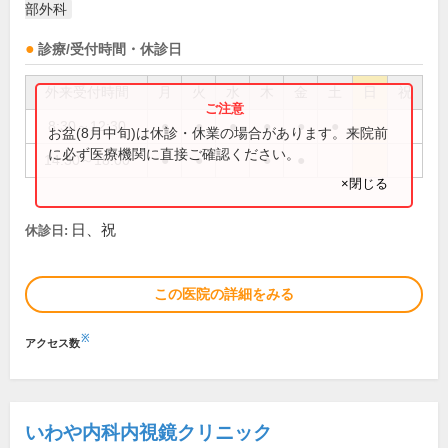
部外科
診療/受付時間・休診日
外来受付時間
月
火
水
木
金
土
日
祝
8:30～12:30
●
●
●
●
●
●
お盆(8月中旬)は休診・休業の場合があります。来院前
に必ず医療機関に直接ご確認ください。
14:30～18:00
●
●
●
●
×閉じる
日、祝
休診日:
この医院の詳細をみる
※
アクセス数
いわや内科内視鏡クリニック