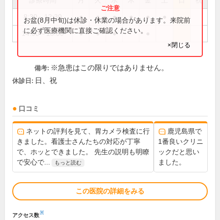
診療時間
月
火
水
木
金
土
日
祝
8:30～12:30
●
●
●
●
●
●
お盆(8月中旬)は休診・休業の場合があります。来院前
に必ず医療機関に直接ご確認ください。
14:00～18:00
●
●
●
●
×閉じる
※急患はこの限りではありません。
備考:
日、祝
休診日:
口コミ
ネットの評判を見て、胃カメラ検査に行
鹿児島県で
きました。看護士さんたちの対応が丁寧
1番良いクリニ
で、ホッとできました。 先生の説明も明瞭
ックだと思い
で安心で...
ました。
もっと読む
この医院の詳細をみる
※
アクセス数