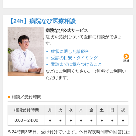
【24h】
病院なび医療相談
病院なび公式サービス
症状や受診について医師に相談ができま
す。
症状に適した診療科
受診の目安・タイミング
受診までに気をつけること
などにご利用ください。（無料でご利用い
ただけます）
相談／受付時間
相談受付時間
月
火
水
木
金
土
日
祝
0:00～24:00
●
●
●
●
●
●
●
●
※24時間365日、受け付けています。休日深夜時間帯の回答には