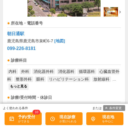
所在地・電話番号
朝日通駅
鹿児島県鹿児島市泉町6-7
[地図]
099-226-8181
診療科目
内科
外科
消化器外科
消化器科
循環器科
心臓血管外
科
整形外科
眼科
リハビリテーション科
放射線科
...
もっと見る
診療/受付時間・休診日
条件変更
外来受付時間
月
火
水
木
金
土
日
祝
10
予約/受付
現在診療
現在地
8:30～13:00
●
●
●
●
●
●
お盆(8月中旬)は休診・休業の場合があります。来院前
に必ず医療機関に直接ご確認ください。