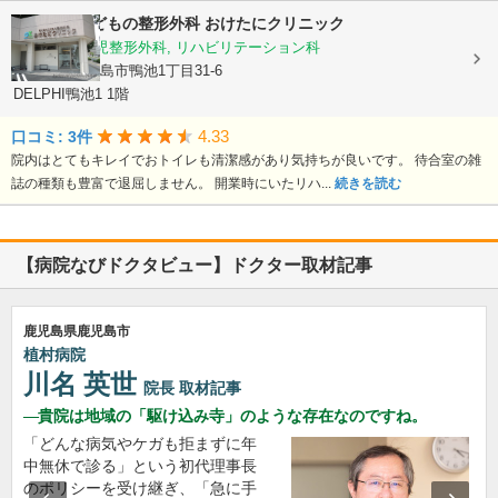
おとなとこどもの整形外科 おけたにクリニック
整形外科, 小児整形外科, リハビリテーション科
鹿児島県鹿児島市鴨池1丁目31-6
DELPHI鴨池1 1階
4.33
口コミ: 3件
院内はとてもキレイでおトイレも清潔感があり気持ちが良いです。 待合室の雑
誌の種類も豊富で退屈しません。 開業時にいたリハ...
続きを読む
【病院なびドクタビュー】ドクター取材記事
鹿児島県鹿児島市
植村病院
川名 英世
院長
取材記事
貴院は地域の「駆け込み寺」のような存在なのですね。
「どんな病気やケガも拒まずに年
中無休で診る」という初代理事長
のポリシーを受け継ぎ、「急に手