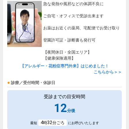
急な発熱や風邪などの体調不良に
ご自宅・オフィスで受診出来ます
お薬はお近くの薬局、宅配便でお受け取り
登園許可証・診断書も発行可
【夜間休日・全国エリア】
【健康保険適用】
【アレルギー・花粉症専門外来】はじめました！
こちらから＞＞
診療／受付時間・休診日
受診までの目安時間
12
分後
4
32
時
分ごろ
最短
にお呼びいたします