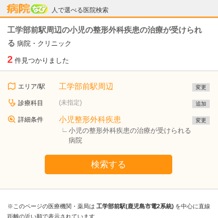
病院なび
人で選べる医院検索
工学部前駅周辺の小児の整形外科疾患の治療が受けられ
る
病院・クリニック
2
件見つかりました
工学部前駅周辺
エリア/駅
変更
(未指定)
診療科目
追加
小児整形外科疾患
詳細条件
変更
小児の整形外科疾患の治療が受けられる
病院
検索する
※このページの医療機関・薬局は
工学部前駅(鹿児島市電2系統)
を中心に直線
距離の近い順で表示されています