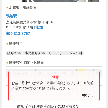
所在地・電話番号
鴨池駅
鹿児島県鹿児島市鴨池1丁目31-6
DELPHI鴨池1 1階
[地図]
099-813-8757
診療科目
整形外科
小児整形外科
リハビリテーション科
診療/受付時間・休診日
診療時間
月
火
水
木
金
土
日
祝
9:00～13:00
●
●
●
●
●
●
お盆(8月中旬)は休診・休業の場合があります。来院前
に必ず医療機関に直接ご確認ください。
14:00～18:00
●
●
●
●
×閉じる
受付は診療時間終了の30分前まで
備考: