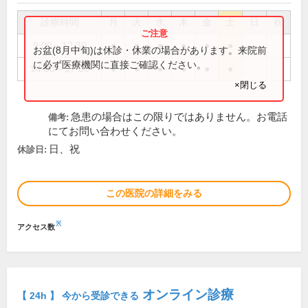
診療時間
月
火
水
木
金
土
日
祝
9:00～12:30
●
●
●
●
●
●
お盆(8月中旬)は休診・休業の場合があります。来院前
に必ず医療機関に直接ご確認ください。
14:00～17:00
●
●
●
●
●
●
×閉じる
急患の場合はこの限りではありません。お電話
備考:
にてお問い合わせください。
日、祝
休診日:
この医院の詳細をみる
※
アクセス数
オンライン診療
【 24h 】 今から受診できる