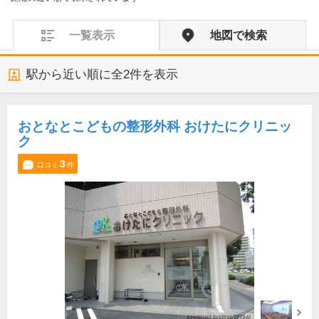
一覧表示
地図で検索
駅から近い順に全
2
件を表示
おとなとこどもの整形外科 おけたにクリニッ
ク
3
口コミ
件