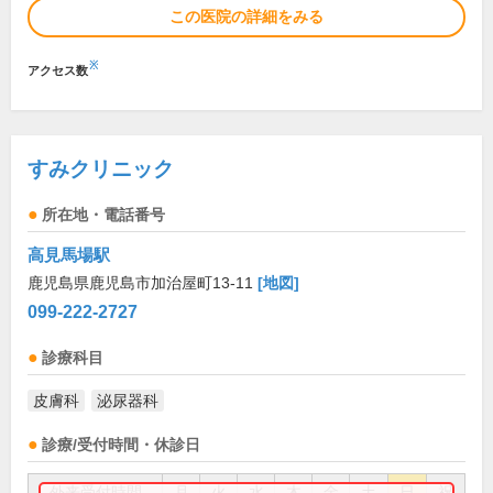
この医院の詳細をみる
※
アクセス数
すみクリニック
所在地・電話番号
高見馬場駅
鹿児島県鹿児島市加治屋町13-11
[地図]
099-222-2727
診療科目
皮膚科
泌尿器科
診療/受付時間・休診日
外来受付時間
月
火
水
木
金
土
日
祝