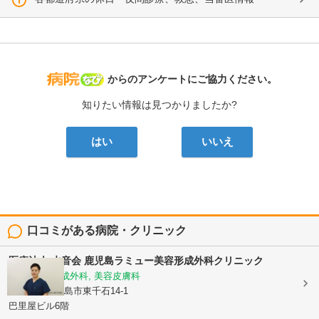
病院なび
からのアンケートにご協力ください。
知りたい情報は見つかりましたか?
はい
いいえ
口コミがある病院・クリニック
医療法人 水音会
鹿児島ラミュー美容形成外科クリニック
美容外科, 形成外科, 美容皮膚科
鹿児島県鹿児島市東千石14-1
巴里屋ビル6階