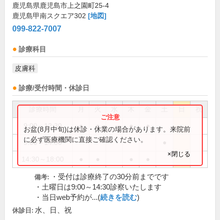
鹿児島県鹿児島市上之園町25-4
鹿児島甲南スクエア302
[地図]
099-822-7007
診療科目
皮膚科
診療/受付時間・休診日
診療時間
月
火
水
木
金
土
日
祝
9:00～12:30
●
●
●
●
お盆(8月中旬)は休診・休業の場合があります。来院前
に必ず医療機関に直接ご確認ください。
9:00～14:30
●
×閉じる
14:30～18:00
●
●
●
●
・受付は診療終了の30分前までです
備考:
・土曜日は9:00～14:30診察いたします
・当日web予約が...(
続きを読む
)
水、日、祝
休診日: