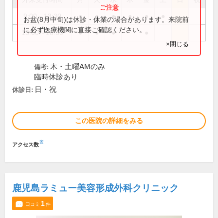
9:00～13:30
●
●
●
●
●
●
お盆(8月中旬)は休診・休業の場合があります。来院前
に必ず医療機関に直接ご確認ください。
15:00～18:30
●
●
●
●
×閉じる
木・土曜AMのみ
備考:
臨時休診あり
日・祝
休診日:
この医院の詳細をみる
※
アクセス数
鹿児島ラミュー美容形成外科クリニック
1
口コミ
件