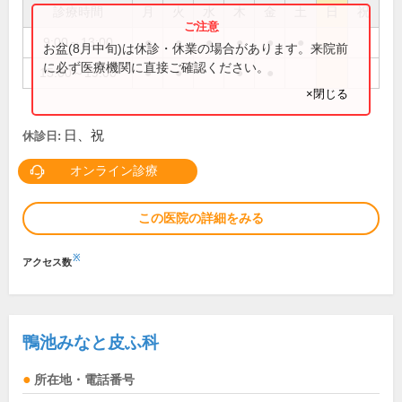
診療時間
月
火
水
木
金
土
日
祝
9:00～13:00
●
●
●
●
●
●
お盆(8月中旬)は休診・休業の場合があります。来院前
に必ず医療機関に直接ご確認ください。
15:00～19:00
●
●
●
●
×閉じる
日、祝
休診日:
オンライン診療
この医院の詳細をみる
※
アクセス数
鴨池みなと皮ふ科
所在地・電話番号