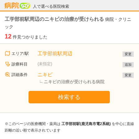
病院なび
人で選べる医院検索
工学部前駅周辺のニキビの治療が受けられる
病院・クリニ
ック
12
件見つかりました
工学部前駅周辺
エリア/駅
変更
(未指定)
診療科目
追加
ニキビ
詳細条件
変更
ニキビの治療が受けられる病院
検索する
※このページの医療機関・薬局は
工学部前駅(鹿児島市電2系統)
を中心に直線
距離の近い順で表示されています