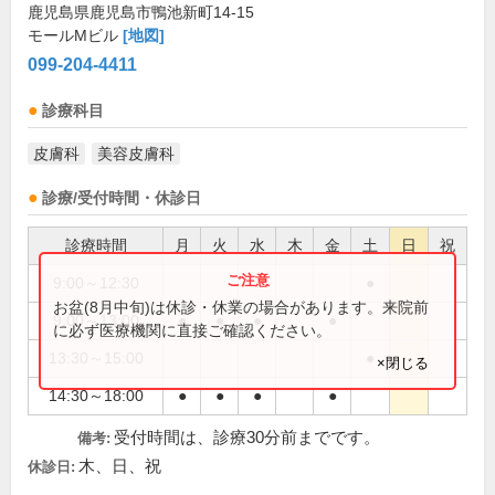
鹿児島県鹿児島市鴨池新町14-15
モールMビル
[地図]
099-204-4411
診療科目
皮膚科
美容皮膚科
診療/受付時間・休診日
診療時間
月
火
水
木
金
土
日
祝
9:00～12:30
●
お盆(8月中旬)は休診・休業の場合があります。来院前
9:00～13:00
●
●
●
●
に必ず医療機関に直接ご確認ください。
13:30～15:00
●
×閉じる
14:30～18:00
●
●
●
●
受付時間は、診療30分前までです。
備考:
木、日、祝
休診日: