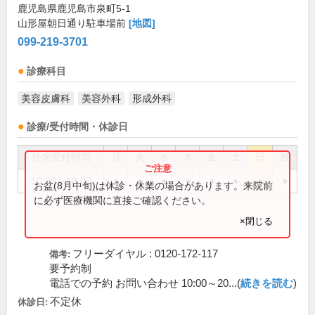
鹿児島県鹿児島市泉町5-1
山形屋朝日通り駐車場前
[地図]
099-219-3701
診療科目
美容皮膚科
美容外科
形成外科
診療/受付時間・休診日
外来受付時間
月
火
水
木
金
土
日
祝
10:00～18:00
●
●
●
●
●
●
●
●
お盆(8月中旬)は休診・休業の場合があります。来院前
に必ず医療機関に直接ご確認ください。
×閉じる
フリーダイヤル : 0120-172-117
備考:
要予約制
電話での予約 お問い合わせ 10:00～20...(
続きを読む
)
不定休
休診日: