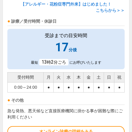
【アレルギー・花粉症専門外来】はじめました！
こちらから＞＞
診療／受付時間・休診日
受診までの目安時間
17
分後
13
2
時
分ごろ
最短
にお呼びいたします
受付時間
月
火
水
木
金
土
日
祝
0:00～24:00
●
●
●
●
●
●
●
●
その他
急な発熱、悪天候など直接医療機関に掛かる事が困難な際にご
利用ください
オンライン診療の詳細をみる