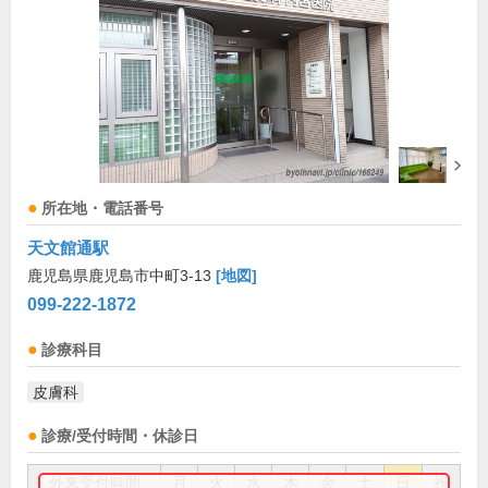
所在地・電話番号
天文館通駅
鹿児島県鹿児島市中町3-13
[地図]
099-222-1872
診療科目
皮膚科
診療/受付時間・休診日
外来受付時間
月
火
水
木
金
土
日
祝