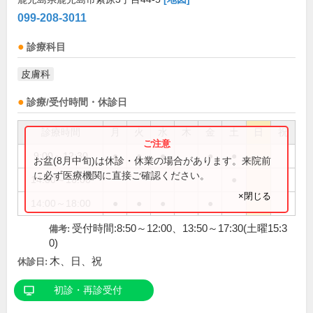
099-208-3011
診療科目
皮膚科
診療/受付時間・休診日
診療時間
月
火
水
木
金
土
日
祝
9:00～12:30
●
●
●
●
●
お盆(8月中旬)は休診・休業の場合があります。来院前
に必ず医療機関に直接ご確認ください。
14:00～16:00
●
×閉じる
14:00～18:00
●
●
●
●
受付時間:8:50～12:00、13:50～17:30(土曜15:3
備考:
0)
木、日、祝
休診日:
初診・再診受付