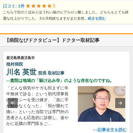
5
口コミ: 1件
こちらで目のくぼみとほうれい線のヒアルロン酸しました。 どちらもとても綺
麗な仕上がりでした。 3カ月程経ちますがまだ全然...
続きを読む
【病院なびドクタビュー】ドクター取材記事
鹿児島県鹿児島市
植村病院
川名 英世
院長
取材記事
貴院は地域の「駆け込み寺」のような存在なのですね。
「どんな病気やケガも拒まずに年
中無休で診る」という初代理事長
のポリシーを受け継ぎ、「急に手
が動かなくなった」「頬が腫れて
痛い」といった当院では専門外の
患者さんも応急的に診療し、速や
かに近隣の専門医をご…
>>記事全文を読む