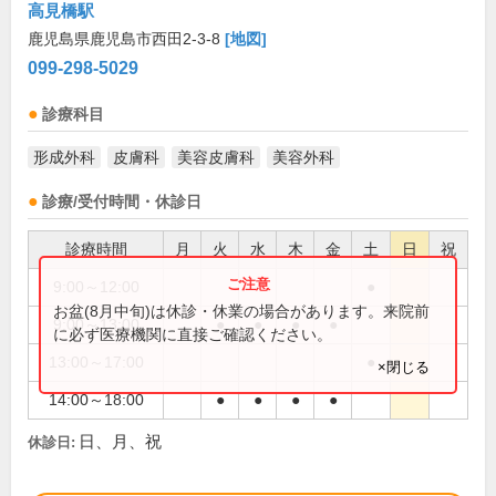
高見橋駅
鹿児島県鹿児島市西田2-3-8
[地図]
099-298-5029
診療科目
形成外科
皮膚科
美容皮膚科
美容外科
診療/受付時間・休診日
診療時間
月
火
水
木
金
土
日
祝
9:00～12:00
●
お盆(8月中旬)は休診・休業の場合があります。来院前
9:00～13:00
●
●
●
●
に必ず医療機関に直接ご確認ください。
13:00～17:00
●
×閉じる
14:00～18:00
●
●
●
●
日、月、祝
休診日: