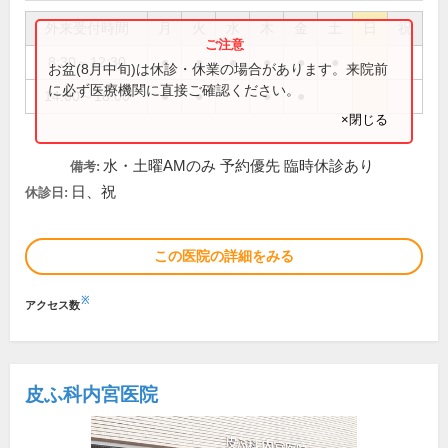
外来受付時間
月
火
水
木
金
土
日
祝
8:30～12:30
●
●
●
●
●
●
お盆(8月中旬)は休診・休業の場合があります。来院前
に必ず医療機関に直接ご確認ください。
14:00～18:00
●
●
●
●
×閉じる
水・土曜AMのみ 予約優先 臨時休診あり
備考:
日、祝
休診日:
この医院の詳細をみる
※
アクセス数
皮ふ科内宮医院