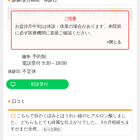
診療/受付時間・休診日
診療時間
月
火
水
木
金
土
日
祝
10:00～18:00
●
●
●
●
●
●
●
●
お盆(8月中旬)は休診・休業の場合があります。来院前
に必ず医療機関に直接ご確認ください。
×閉じる
予約制
備考:
電話受付 9:30～18:00
不定休
休診日:
初診受付
口コミ
こちらで目のくぼみとほうれい線のヒアルロン酸しまし
た。 どちらもとても綺麗な仕上がりでした。 3カ月程経ちま
すがまだ全然...
もっと読む