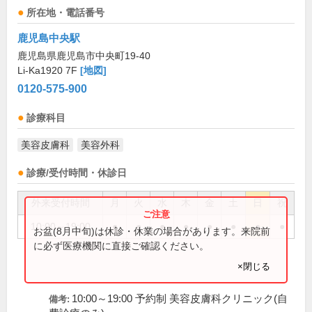
所在地・電話番号
鹿児島中央駅
鹿児島県鹿児島市中央町19-40
Li-Ka1920 7F
[地図]
0120-575-900
診療科目
美容皮膚科
美容外科
診療/受付時間・休診日
外来受付時間
月
火
水
木
金
土
日
祝
10:00～19:00
●
●
●
●
●
●
●
●
お盆(8月中旬)は休診・休業の場合があります。来院前
に必ず医療機関に直接ご確認ください。
×閉じる
10:00～19:00 予約制 美容皮膚科クリニック(自
備考: