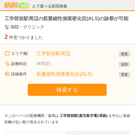
病院なび
人で選べる医院検索
工学部前駅周辺の筋萎縮性側索硬化症(ALS)の診察が可能
な
病院・クリニック
2
件見つかりました
工学部前駅周辺
エリア/駅
変更
(未指定)
診療科目
追加
筋萎縮性側索硬化症(ALS)
詳細条件
変更
検索する
※このページの医療機関・薬局は
工学部前駅(鹿児島市電2系統)
を中心に直線
距離の近い順で表示されています