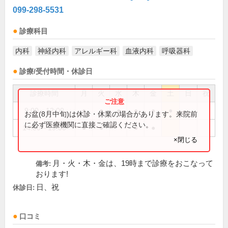
099-298-5531
診療科目
内科
神経内科
アレルギー科
血液内科
呼吸器科
診療/受付時間・休診日
診療時間
月
火
水
木
金
土
日
祝
9:00～12:00
●
●
●
●
●
●
お盆(8月中旬)は休診・休業の場合があります。来院前
に必ず医療機関に直接ご確認ください。
14:00～19:00
●
●
●
●
×閉じる
月・火・木・金は、19時まで診療をおこなって
備考:
おります!
日、祝
休診日:
口コミ