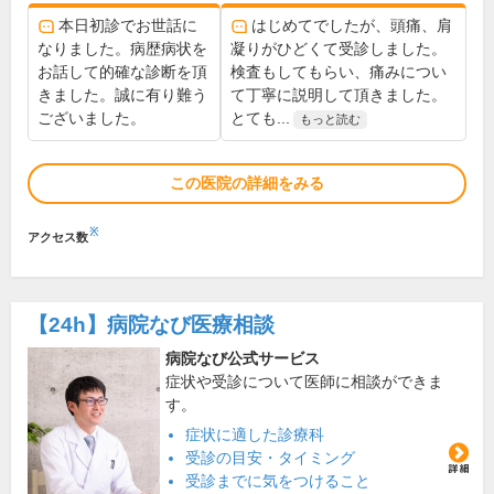
本日初診でお世話に
はじめてでしたが、頭痛、肩
なりました。病歴病状を
凝りがひどくて受診しました。
お話して的確な診断を頂
検査もしてもらい、痛みについ
きました。誠に有り難う
て丁寧に説明して頂きました。
ございました。
とても...
もっと読む
この医院の詳細をみる
※
アクセス数
【24h】
病院なび医療相談
病院なび公式サービス
症状や受診について医師に相談ができま
す。
症状に適した診療科
受診の目安・タイミング
受診までに気をつけること