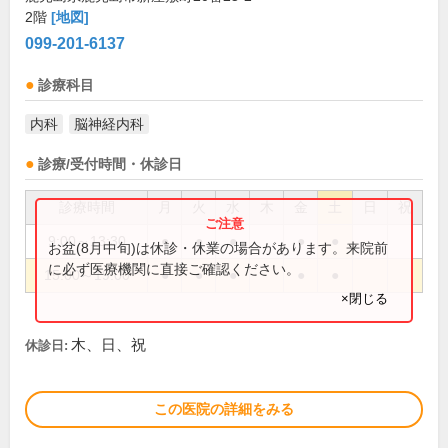
2階
[地図]
099-201-6137
診療科目
内科
脳神経内科
診療/受付時間・休診日
診療時間
月
火
水
木
金
土
日
祝
9:00～13:30
●
●
●
●
●
お盆(8月中旬)は休診・休業の場合があります。来院前
に必ず医療機関に直接ご確認ください。
15:00～19:00
●
●
●
●
●
×閉じる
木、日、祝
休診日:
この医院の詳細をみる