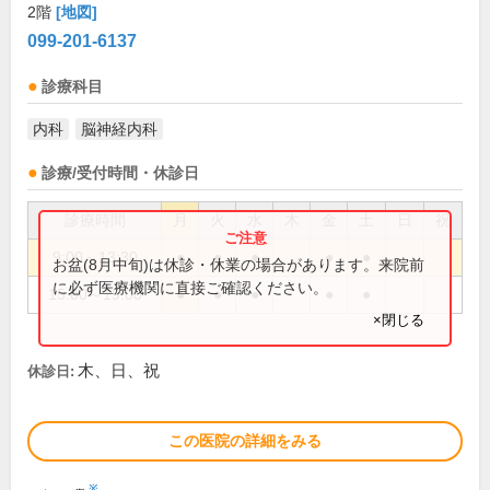
2階
[地図]
099-201-6137
診療科目
内科
脳神経内科
診療/受付時間・休診日
診療時間
月
火
水
木
金
土
日
祝
9:00～13:30
●
●
●
●
●
お盆(8月中旬)は休診・休業の場合があります。来院前
に必ず医療機関に直接ご確認ください。
15:00～19:00
●
●
●
●
●
×閉じる
木、日、祝
休診日:
この医院の詳細をみる
※