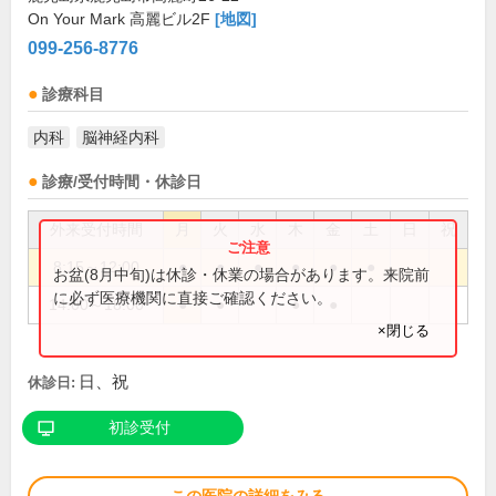
On Your Mark 高麗ビル2F
[地図]
099-256-8776
診療科目
内科
脳神経内科
診療/受付時間・休診日
外来受付時間
月
火
水
木
金
土
日
祝
8:15～12:00
●
●
●
●
●
●
お盆(8月中旬)は休診・休業の場合があります。来院前
に必ず医療機関に直接ご確認ください。
14:00～18:00
●
●
●
●
×閉じる
日、祝
休診日:
初診受付