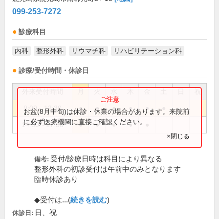
099-253-7272
診療科目
内科
整形外科
リウマチ科
リハビリテーション科
診療/受付時間・休診日
外来受付時間
月
火
水
木
金
土
日
祝
9:00～12:30
●
●
●
●
●
●
お盆(8月中旬)は休診・休業の場合があります。来院前
に必ず医療機関に直接ご確認ください。
14:30～17:30
●
●
●
●
●
×閉じる
受付/診療日時は科目により異なる
備考:
整形外科の初診受付は午前中のみとなります
臨時休診あり
◆受付は...(
続きを読む
)
日、祝
休診日: