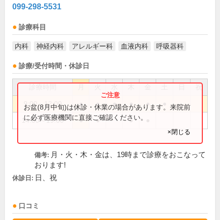
099-298-5531
診療科目
内科
神経内科
アレルギー科
血液内科
呼吸器科
診療/受付時間・休診日
診療時間
月
火
水
木
金
土
日
祝
9:00～12:00
●
●
●
●
●
●
お盆(8月中旬)は休診・休業の場合があります。来院前
に必ず医療機関に直接ご確認ください。
14:00～19:00
●
●
●
●
×閉じる
月・火・木・金は、19時まで診療をおこなって
備考:
おります!
日、祝
休診日:
口コミ