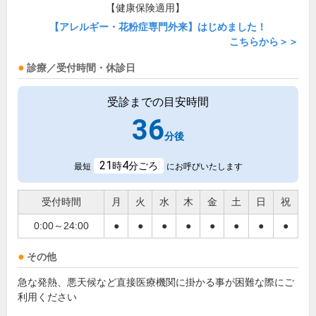
【健康保険適用】
【アレルギー・花粉症専門外来】はじめました！
こちらから＞＞
診療／受付時間・休診日
受診までの目安時間
36
分後
21
4
時
分ごろ
最短
にお呼びいたします
受付時間
月
火
水
木
金
土
日
祝
0:00～24:00
●
●
●
●
●
●
●
●
その他
急な発熱、悪天候など直接医療機関に掛かる事が困難な際にご
利用ください