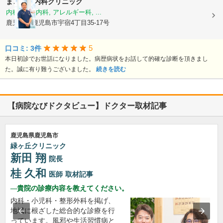
まごころ内科クリニック
内科, 神経内科, アレルギー科, ...
鹿児島県鹿児島市宇宿4丁目35-17号
5
口コミ: 3件
本日初診でお世話になりました。病歴病状をお話して的確な診断を頂きまし
た。誠に有り難うございました。
続きを読む
【病院なびドクタビュー】ドクター取材記事
鹿児島県鹿児島市
緑ヶ丘クリニック
新田 翔
院長
桂 久和
医師
取材記事
貴院の診療内容を教えてください。
内科・小児科・整形外科を掲げ、
地域に根ざした総合的な診療を行
っています。風邪や生活習慣病と