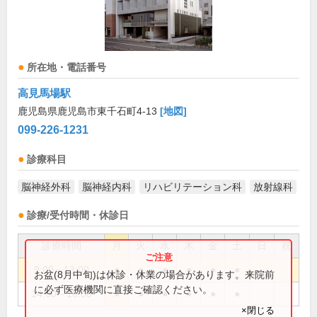
所在地・電話番号
高見馬場駅
鹿児島県鹿児島市東千石町4-13
[地図]
099-226-1231
診療科目
脳神経外科
脳神経内科
リハビリテーション科
放射線科
診療/受付時間・休診日
診療時間
月
火
水
木
金
土
日
祝
9:00～13:00
●
●
●
●
●
●
お盆(8月中旬)は休診・休業の場合があります。来院前
に必ず医療機関に直接ご確認ください。
14:00～18:00
●
●
●
●
●
●
×閉じる