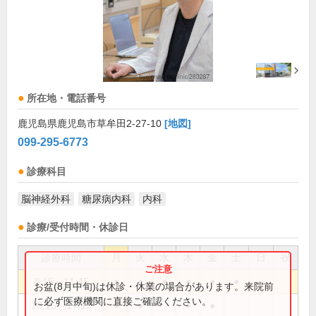
所在地・電話番号
鹿児島県鹿児島市草牟田2-27-10
[地図]
099-295-6773
診療科目
脳神経外科
糖尿病内科
内科
診療/受付時間・休診日
診療時間
月
火
水
木
金
土
日
祝
8:15～11:45
●
●
●
●
●
●
お盆(8月中旬)は休診・休業の場合があります。来院前
に必ず医療機関に直接ご確認ください。
13:15～17:15
●
●
●
●