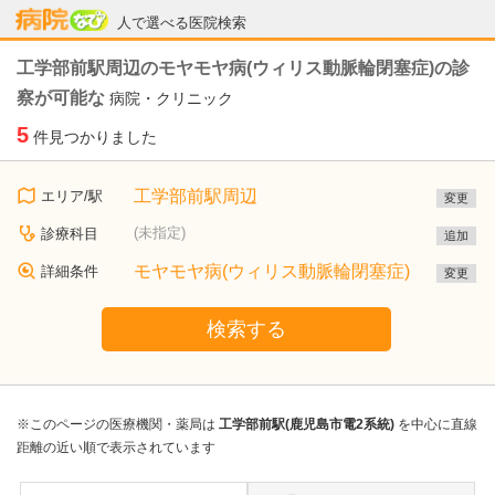
病院なび
人で選べる医院検索
工学部前駅周辺のモヤモヤ病(ウィリス動脈輪閉塞症)の診
察が可能な
病院・クリニック
5
件見つかりました
工学部前駅周辺
エリア/駅
変更
(未指定)
診療科目
追加
モヤモヤ病(ウィリス動脈輪閉塞症)
詳細条件
変更
検索する
※このページの医療機関・薬局は
工学部前駅(鹿児島市電2系統)
を中心に直線
距離の近い順で表示されています