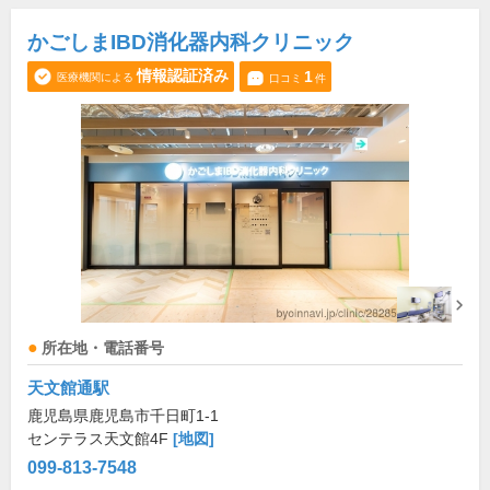
かごしまIBD消化器内科クリニック
情報認証済み
1
医療機関による
口コミ
件
所在地・電話番号
天文館通駅
鹿児島県鹿児島市千日町1-1
センテラス天文館4F
[地図]
099-813-7548