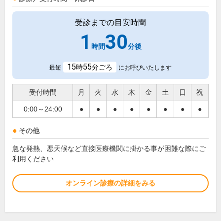
受診までの目安時間
1
30
時間
分後
15
55
時
分ごろ
最短
にお呼びいたします
受付時間
月
火
水
木
金
土
日
祝
0:00～24:00
●
●
●
●
●
●
●
●
その他
急な発熱、悪天候など直接医療機関に掛かる事が困難な際にご
利用ください
オンライン診療の詳細をみる