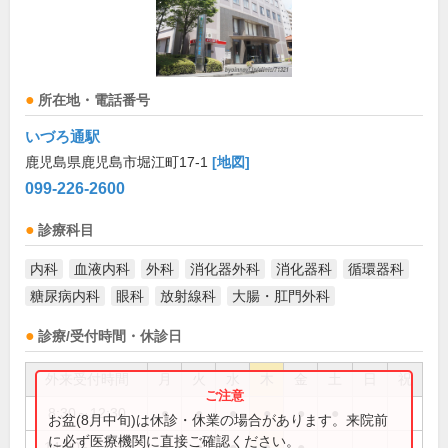
所在地・電話番号
いづろ通駅
鹿児島県鹿児島市堀江町17-1
[地図]
099-226-2600
診療科目
内科
血液内科
外科
消化器外科
消化器科
循環器科
糖尿病内科
眼科
放射線科
大腸・肛門外科
診療/受付時間・休診日
外来受付時間
月
火
水
木
金
土
日
祝
8:30～12:30
●
●
●
●
●
●
お盆(8月中旬)は休診・休業の場合があります。来院前
に必ず医療機関に直接ご確認ください。
14:00～17:30
●
●
●
●
●