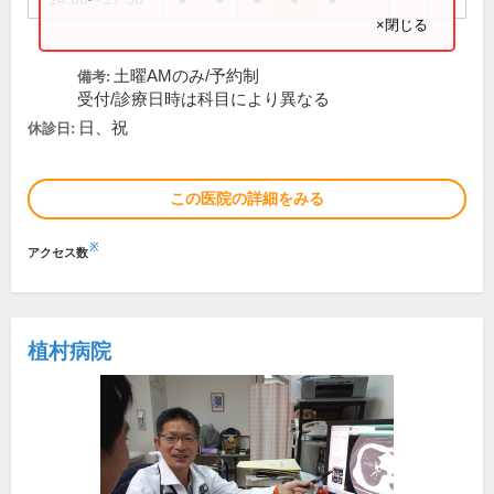
×閉じる
土曜AMのみ/予約制
備考:
受付/診療日時は科目により異なる
日、祝
休診日:
この医院の詳細をみる
※
アクセス数
植村病院