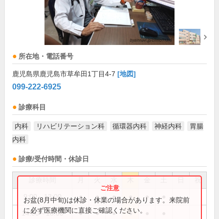
所在地・電話番号
鹿児島県鹿児島市草牟田1丁目4-7
[地図]
099-222-6925
診療科目
内科
リハビリテーション科
循環器内科
神経内科
胃腸
内科
診療/受付時間・休診日
診療時間
月
火
水
木
金
土
日
祝
9:00～13:00
●
●
●
●
●
●
お盆(8月中旬)は休診・休業の場合があります。来院前
に必ず医療機関に直接ご確認ください。
14:00～18:00
●
●
●
●
●
●