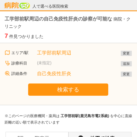
病院なび
人で選べる医院検索
工学部前駅周辺の自己免疫性肝炎の診察が可能な
病院・ク
リニック
7
件見つかりました
工学部前駅周辺
エリア/駅
変更
(未指定)
診療科目
追加
自己免疫性肝炎
詳細条件
変更
検索する
※このページの医療機関・薬局は
工学部前駅(鹿児島市電2系統)
を中心に直線
距離の近い順で表示されています