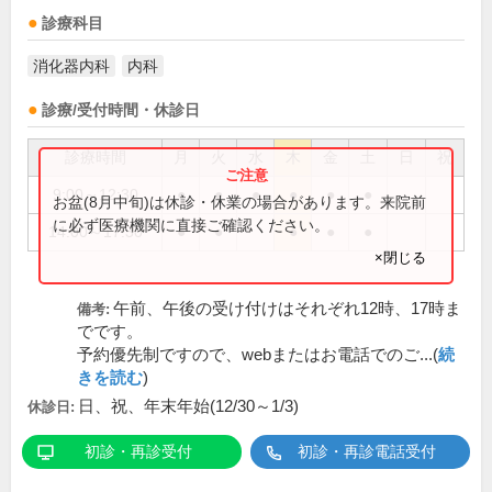
診療科目
消化器内科
内科
診療/受付時間・休診日
診療時間
月
火
水
木
金
土
日
祝
9:00～12:30
●
●
●
●
●
●
お盆(8月中旬)は休診・休業の場合があります。来院前
に必ず医療機関に直接ご確認ください。
14:00～17:30
●
●
●
●
●
×閉じる
午前、午後の受け付けはそれぞれ12時、17時ま
備考:
でです。
予約優先制ですので、webまたはお電話でのご...(
続
きを読む
)
日、祝、年末年始(12/30～1/3)
休診日:
初診・再診受付
初診・再診電話受付