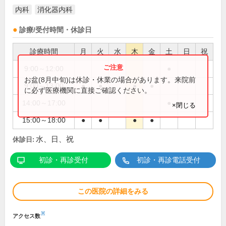
内科
消化器内科
診療/受付時間・休診日
診療時間
月
火
水
木
金
土
日
祝
9:00～12:00
●
お盆(8月中旬)は休診・休業の場合があります。来院前
9:00～13:00
●
●
●
●
に必ず医療機関に直接ご確認ください。
14:00～17:00
●
×閉じる
15:00～18:00
●
●
●
●
水、日、祝
休診日:
初診・再診受付
初診・再診電話受付
この医院の詳細をみる
※
アクセス数