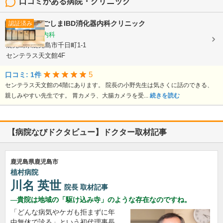
口コミがある病院・クリニック
かごしまIBD消化器内科クリニック
認証済み
消化器内科, 内科
鹿児島県鹿児島市千日町1-1
センテラス天文館4F
5
口コミ: 1件
センテラス天文館の4階にあります。 院長の小野先生は気さくに話のできる、
親しみやすい先生です。 胃カメラ、大腸カメラを受...
続きを読む
【病院なびドクタビュー】ドクター取材記事
鹿児島県鹿児島市
植村病院
川名 英世
院長
取材記事
貴院は地域の「駆け込み寺」のような存在なのですね。
「どんな病気やケガも拒まずに年
中無休で診る」という初代理事長