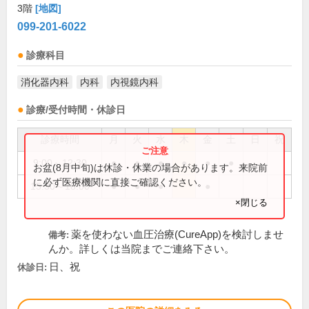
3階
[地図]
099-201-6022
診療科目
消化器内科
内科
内視鏡内科
診療/受付時間・休診日
診療時間
月
火
水
木
金
土
日
祝
9:00～12:30
●
●
●
●
●
●
お盆(8月中旬)は休診・休業の場合があります。来院前
に必ず医療機関に直接ご確認ください。
15:30～18:00
●
●
●
●
×閉じる
薬を使わない血圧治療(CureApp)を検討しませ
備考:
んか。詳しくは当院までご連絡下さい。
日、祝
休診日: