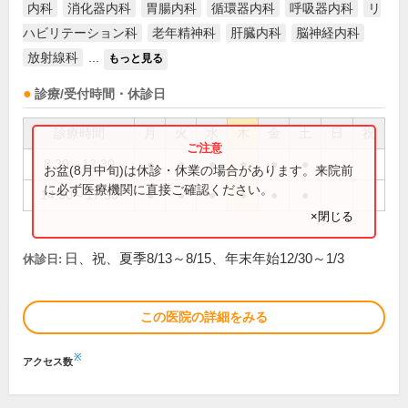
内科
消化器内科
胃腸内科
循環器内科
呼吸器内科
リ
ハビリテーション科
老年精神科
肝臓内科
脳神経内科
放射線科
...
もっと見る
診療/受付時間・休診日
診療時間
月
火
水
木
金
土
日
祝
8:30～12:30
●
●
●
●
●
●
お盆(8月中旬)は休診・休業の場合があります。来院前
に必ず医療機関に直接ご確認ください。
14:30～17:30
●
●
●
●
●
●
×閉じる
日、祝、夏季8/13～8/15、年末年始12/30～1/3
休診日:
この医院の詳細をみる
※
アクセス数