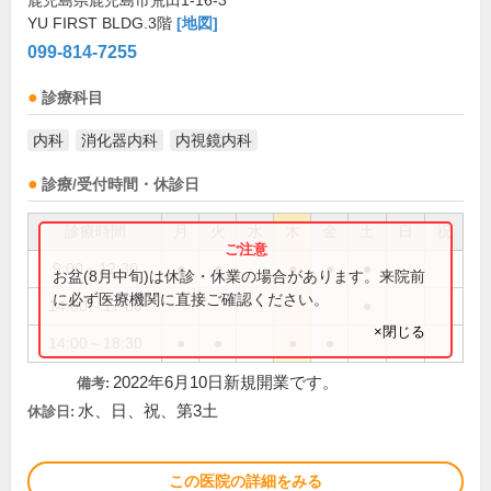
鹿児島県鹿児島市荒田1-16-3
YU FIRST BLDG.3階
[地図]
099-814-7255
診療科目
内科
消化器内科
内視鏡内科
診療/受付時間・休診日
診療時間
月
火
水
木
金
土
日
祝
9:00～12:30
●
●
●
●
●
お盆(8月中旬)は休診・休業の場合があります。来院前
に必ず医療機関に直接ご確認ください。
14:00～17:00
●
×閉じる
14:00～18:30
●
●
●
●
2022年6月10日新規開業です。
備考:
水、日、祝、第3土
休診日:
この医院の詳細をみる