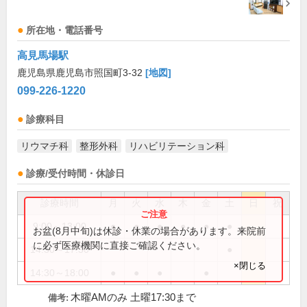
所在地・電話番号
高見馬場駅
鹿児島県鹿児島市照国町3-32
[地図]
099-226-1220
診療科目
リウマチ科
整形外科
リハビリテーション科
診療/受付時間・休診日
診療時間
月
火
水
木
金
土
日
祝
9:00～13:00
●
●
●
●
●
●
お盆(8月中旬)は休診・休業の場合があります。来院前
に必ず医療機関に直接ご確認ください。
14:30～17:30
●
×閉じる
14:30～18:00
●
●
●
●
木曜AMのみ 土曜17:30まで
備考: