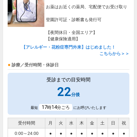
お薬はお近くの薬局、宅配便でお受け取り
登園許可証・診断書も発行可
【夜間休日・全国エリア】
【健康保険適用】
【アレルギー・花粉症専門外来】はじめました！
こちらから＞＞
診療／受付時間・休診日
受診までの目安時間
22
分後
17
14
時
分ごろ
最短
にお呼びいたします
受付時間
月
火
水
木
金
土
日
祝
0:00～24:00
●
●
●
●
●
●
●
●