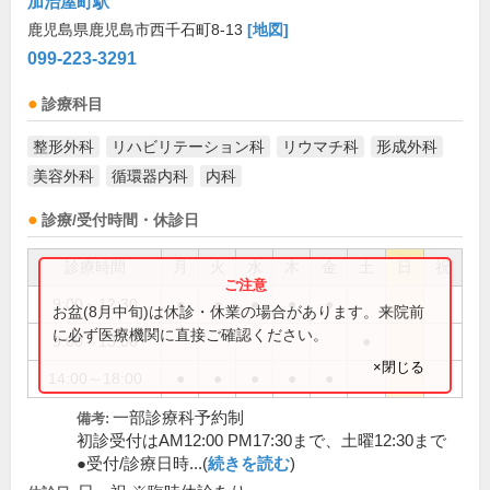
加治屋町駅
鹿児島県鹿児島市西千石町8-13
[地図]
099-223-3291
診療科目
整形外科
リハビリテーション科
リウマチ科
形成外科
美容外科
循環器内科
内科
診療/受付時間・休診日
診療時間
月
火
水
木
金
土
日
祝
9:00～12:30
●
●
●
●
●
お盆(8月中旬)は休診・休業の場合があります。来院前
に必ず医療機関に直接ご確認ください。
9:00～13:00
●
×閉じる
14:00～18:00
●
●
●
●
●
一部診療科予約制
備考:
初診受付はAM12:00 PM17:30まで、土曜12:30まで
●受付/診療日時...(
続きを読む
)