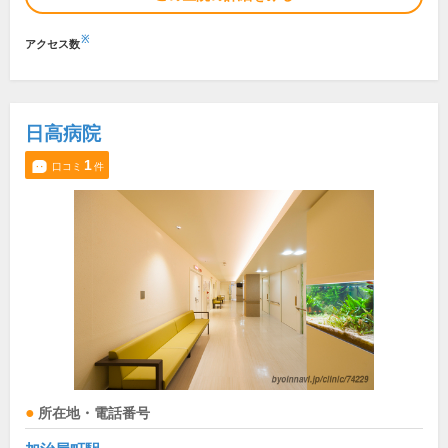
※
アクセス数
日高病院
1
口コミ
件
所在地・電話番号