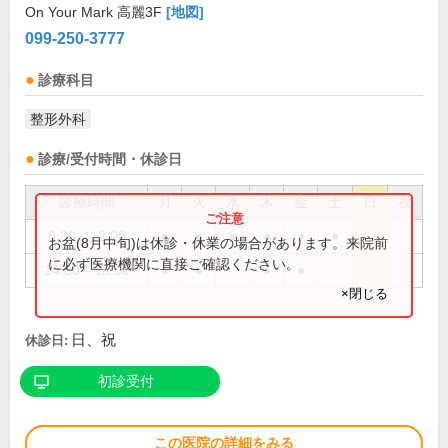
On Your Mark 高麗3F
[地図]
099-250-3777
診療科目
整形外科
診療/受付時間・休診日
診療時間
月
火
水
木
金
土
日
祝
8:30～12:00
●
●
●
●
●
●
お盆(8月中旬)は休診・休業の場合があります。来院前
に必ず医療機関に直接ご確認ください。
14:30～18:00
●
●
●
●
×閉じる
日、祝
休診日:
初診受付
この医院の詳細をみる