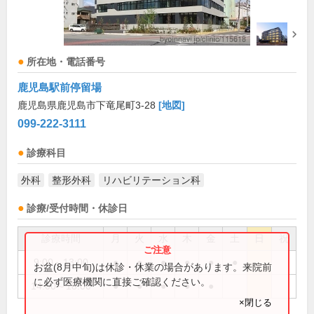
所在地・電話番号
鹿児島駅前停留場
鹿児島県鹿児島市下竜尾町3-28
[地図]
099-222-3111
診療科目
外科
整形外科
リハビリテーション科
診療/受付時間・休診日
診療時間
月
火
水
木
金
土
日
祝
9:00～13:00
●
●
●
●
●
●
お盆(8月中旬)は休診・休業の場合があります。来院前
に必ず医療機関に直接ご確認ください。
14:00～18:00
●
●
●
●
●
×閉じる