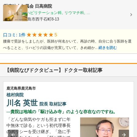
医療法人仁風会
日高病院
整形外科, リハビリテーション科, リウマチ科, ...
鹿児島県鹿児島市西千石町8-13
5
口コミ: 1件
腰痛で受診をしましたが、医師が何名かいて、再診の時、自分に合う医師を選
べることと、リハビリの設備が充実していて、きめ細か...
続きを読む
【病院なびドクタビュー】ドクター取材記事
鹿児島県鹿児島市
植村病院
川名 英世
院長
取材記事
貴院は地域の「駆け込み寺」のような存在なのですね。
「どんな病気やケガも拒まずに年
中無休で診る」という初代理事長
のポリシーを受け継ぎ、「急に手