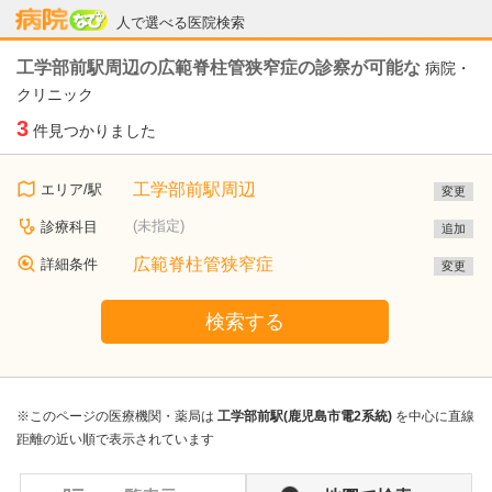
病院なび
人で選べる医院検索
工学部前駅周辺の広範脊柱管狭窄症の診察が可能な
病院・
クリニック
3
件見つかりました
工学部前駅周辺
エリア/駅
変更
(未指定)
診療科目
追加
広範脊柱管狭窄症
詳細条件
変更
検索する
※このページの医療機関・薬局は
工学部前駅(鹿児島市電2系統)
を中心に直線
距離の近い順で表示されています