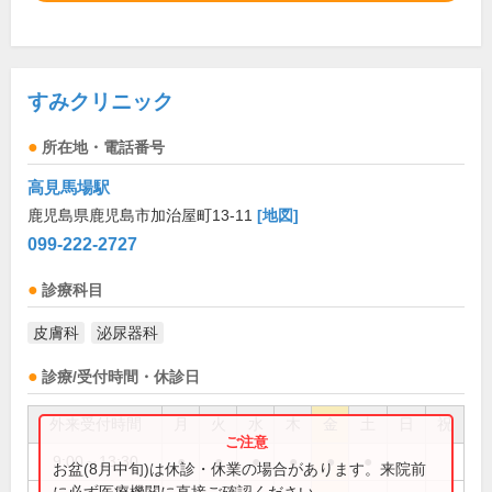
すみクリニック
所在地・電話番号
高見馬場駅
鹿児島県鹿児島市加治屋町13-11
[地図]
099-222-2727
診療科目
皮膚科
泌尿器科
診療/受付時間・休診日
外来受付時間
月
火
水
木
金
土
日
祝
9:00～13:30
●
●
●
●
●
●
お盆(8月中旬)は休診・休業の場合があります。来院前
に必ず医療機関に直接ご確認ください。