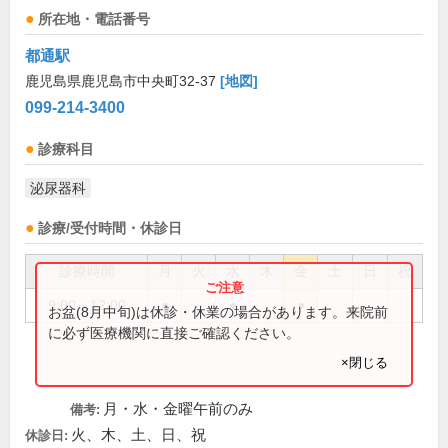
所在地・電話番号
都通駅
鹿児島県鹿児島市中央町32-37
[地図]
099-214-3400
診療科目
泌尿器科
診療/受付時間・休診日
診療時間
月
火
水
木
金
土
日
祝
9:00～12:00
●
●
●
お盆(8月中旬)は休診・休業の場合があります。来院前
に必ず医療機関に直接ご確認ください。
×閉じる
月・水・金曜午前のみ
備考:
火、木、土、日、祝
休診日: