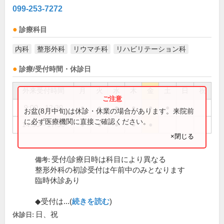
099-253-7272
診療科目
内科
整形外科
リウマチ科
リハビリテーション科
診療/受付時間・休診日
外来受付時間
月
火
水
木
金
土
日
祝
9:00～12:30
●
●
●
●
●
●
お盆(8月中旬)は休診・休業の場合があります。来院前
に必ず医療機関に直接ご確認ください。
14:30～17:30
●
●
●
●
●
×閉じる
受付/診療日時は科目により異なる
備考:
整形外科の初診受付は午前中のみとなります
臨時休診あり
◆受付は...(
続きを読む
)
日、祝
休診日: