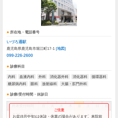
所在地・電話番号
いづろ通駅
鹿児島県鹿児島市堀江町17-1
[地図]
099-226-2600
診療科目
内科
血液内科
外科
消化器外科
消化器科
循環器科
糖尿病内科
眼科
放射線科
大腸・肛門外科
診療/受付時間・休診日
外来受付時間
月
火
水
木
金
土
日
祝
8:30～12:30
●
●
●
●
●
●
お盆(8月中旬)は休診・休業の場合があります。来院前