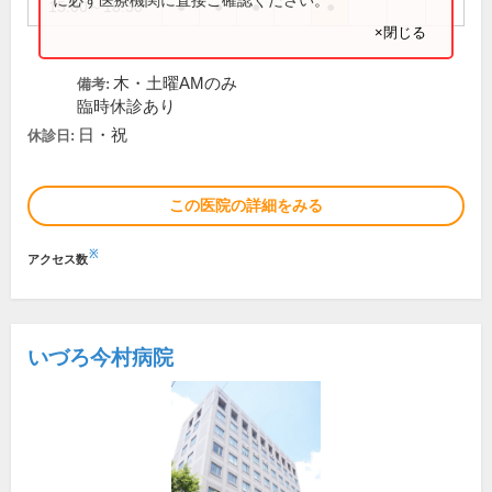
15:00～18:30
●
●
●
●
×閉じる
木・土曜AMのみ
備考:
臨時休診あり
日・祝
休診日:
この医院の詳細をみる
※
アクセス数
いづろ今村病院