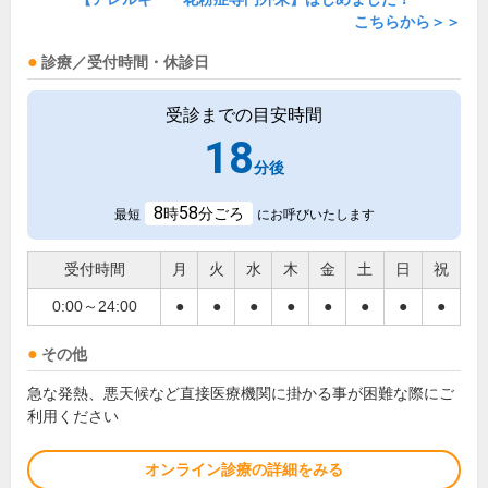
こちらから＞＞
診療／受付時間・休診日
受診までの目安時間
18
分後
8
58
時
分ごろ
最短
にお呼びいたします
受付時間
月
火
水
木
金
土
日
祝
0:00～24:00
●
●
●
●
●
●
●
●
その他
急な発熱、悪天候など直接医療機関に掛かる事が困難な際にご
利用ください
オンライン診療の詳細をみる