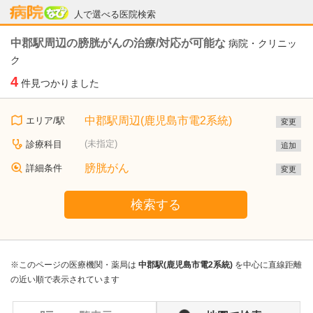
病院なび
人で選べる医院検索
中郡駅周辺の膀胱がんの治療/対応が可能な
病院・クリニッ
ク
4
件見つかりました
中郡駅周辺(鹿児島市電2系統)
エリア/駅
変更
(未指定)
診療科目
追加
膀胱がん
詳細条件
変更
検索する
※このページの医療機関・薬局は
中郡駅(鹿児島市電2系統)
を中心に直線距離
の近い順で表示されています