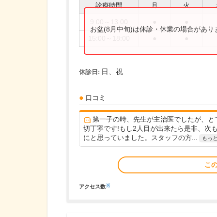
診療時間
月
火
9:00～13:00
●
●
お盆(8月中旬)は休診・休業の場合があ
15:00～18:00
●
●
日、祝
休診日:
口コミ
第一子の時、先生が主治医でしたが、と
切丁寧です!もし2人目が出来たら是非、次
にと思っていました。スタッフの方...
もっ
こ
※
アクセス数