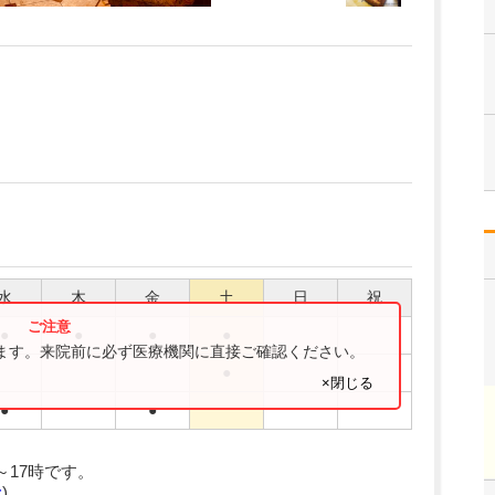
水
木
金
土
日
祝
●
●
●
●
ります。来院前に必ず医療機関に直接ご確認ください。
●
×閉じる
●
●
時～17時です。
む
)