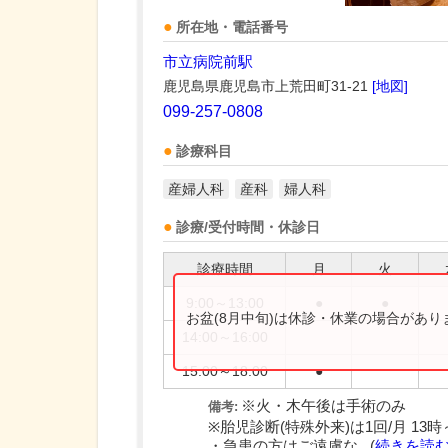
所在地・電話番号
市立病院前駅
鹿児島県鹿児島市上荒田町31-21
[地図]
099-257-0808
診療科目
産婦人科
産科
婦人科
診療/受付時間・休診日
診療時間
月
火
9:00～13:00
●
●
お盆(8月中旬)は休診・休業の場合があ
14:00～16:00
15:00～18:00
●
※火・木午後は手術のみ
備考:
※胎児診断(特殊外来)は1回/月 13
・急患の方はご遠慮な...(
続きを読