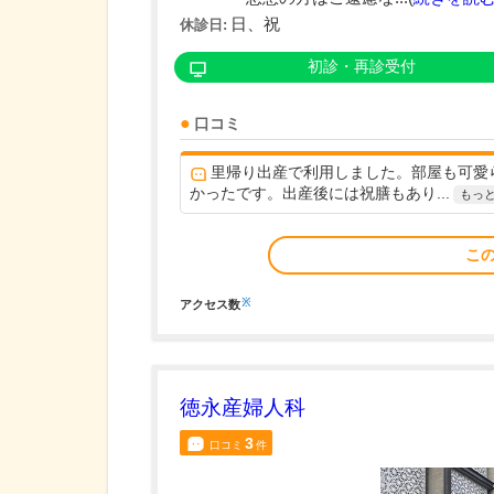
日、祝
休診日:
初診・再診受付
口コミ
里帰り出産で利用しました。部屋も可愛
かったです。出産後には祝膳もあり...
もっ
こ
※
アクセス数
徳永産婦人科
3
口コミ
件