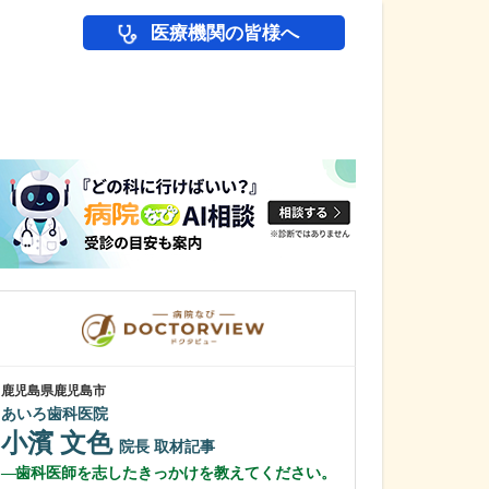
医療機関の皆様へ
医師(ドクター)の
鹿児島県鹿児島市
鹿児島県鹿児島市
あいろ歯科医院
植村病院
小濱 文色
川名 英世
院長
取材記事
歯科医師を志したきっかけを教えてください。
貴院は地域の「