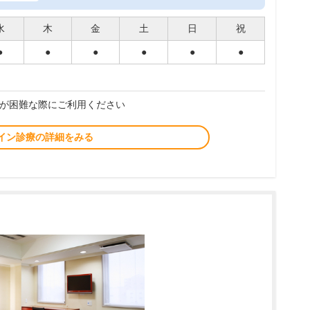
水
木
金
土
日
祝
●
●
●
●
●
●
が困難な際にご利用ください
イン診療の詳細をみる