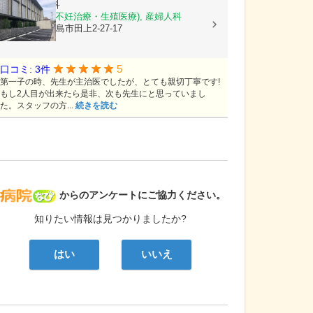
徳永産婦人科
産科, 婦人科(不妊治療・生殖医療), 産婦人科
鹿児島県鹿児島市田上2-27-17
5
口コミ: 3件
第一子の時、先生が主治医でしたが、とても親切丁寧です!
もし2人目が出来たら是非、次も先生にと思っていまし
た。スタッフの方...
続きを読む
病院なび
からのアンケートにご協力ください。
知りたい情報は見つかりましたか?
はい
いいえ