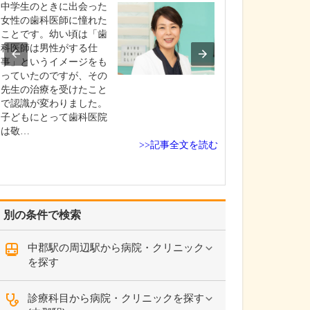
ですね。
中学生のときに出会った
「どんな病気や
女性の歯科医師に憧れた
まずに年中無休
ことです。幼い頃は「歯
という初代理事
科医師は男性がする仕
シーを受け継ぎ
事」というイメージをも
手が動かなくな
っていたのですが、その
「頬が腫れて痛
先生の治療を受けたこと
った当院では専
で認識が変わりました。
者さんも応急的
子どもにとって歯科医院
し、速やかに近
は敬…
>>記事全文を読む
医をご…
別の条件で検索
中郡駅の周辺駅から病院・クリニック
を探す
診療科目から病院・クリニックを探す