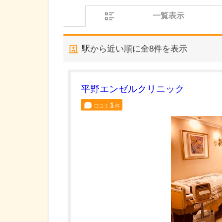
一覧表示
駅から近い順に全
8
件を表示
平野エンゼルクリニック
1
口コミ
件