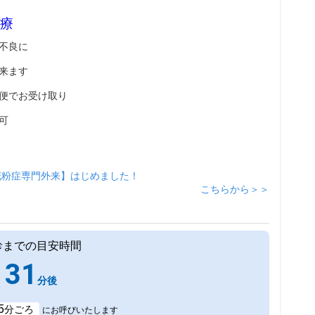
療
不良に
来ます
便でお受け取り
可
花粉症専門外来】はじめました！
こちらから＞＞
診までの目安時間
31
分後
5
分ごろ
にお呼びいたします