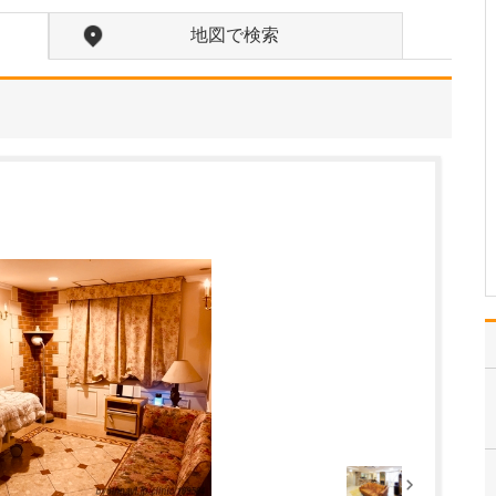
診療されていますが、特に力を入れている分野は
ありますか?
地図で検索
父の代から「地域のかか
りつけ医として、どのよ
うなご相談にも応じる」
という姿勢で診療を続け
ており、その思いはいま
も変わっていません。私
の専門にかかわらず、お
なかの不調や貧血、更年
期障害による不定愁訴な
ど…
>>記事全文を読む