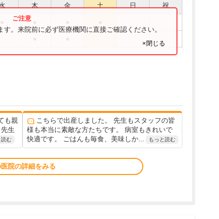
水
木
金
土
日
祝
●
●
●
●
ります。来院前に必ず医療機関に直接ご確認ください。
●
●
×閉じる
ても親
こちらで出産しました。 先生もスタッフの皆
も先生
様も本当に素敵な方たちです。 病室もきれいで
快適です。 ごはんも毎食、美味しか...
と読む
もっと読む
の医院の詳細をみる