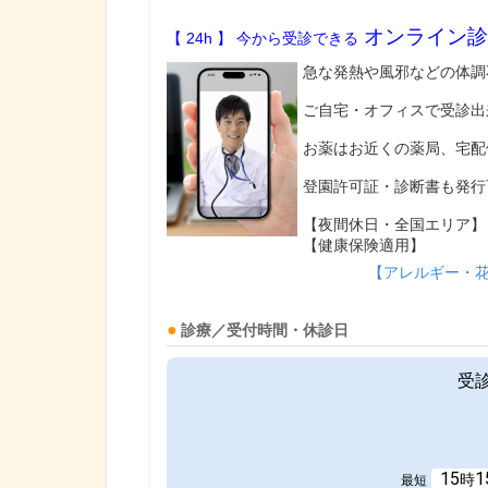
オンライン診
【 24h 】 今から受診できる
急な発熱や風邪などの体調
ご自宅・オフィスで受診出
お薬はお近くの薬局、宅配
登園許可証・診断書も発行
【夜間休日・全国エリア】
【健康保険適用】
【アレルギー・
診療／受付時間・休診日
受
15
1
時
最短