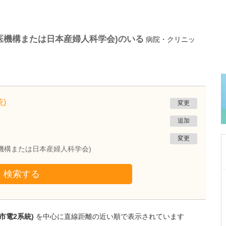
医機構または日本産婦人科学会)のいる
病院・クリニッ
)
変更
追加
変更
機構または日本産婦人科学会)
検索する
鹿児島県鹿児島市
冨永内科
冨永 裕一
院長
取材記事
市電2系統)
を中心に直線距離の近い順で表示されています
外来診療について、年齢や性別を問わず幅広く