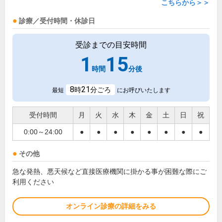
こちらから＞＞
診療／受付時間・休診日
受診までの目安時間
1
15
時間
分後
8
21
時
分ごろ
最短
にお呼びいたします
受付時間
月
火
水
木
金
土
日
祝
0:00～24:00
●
●
●
●
●
●
●
●
その他
急な発熱、悪天候など直接医療機関に掛かる事が困難な際にご
利用ください
オンライン診療の詳細をみる