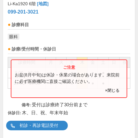
Li-Ka1920 6階
[地図]
099-201-3021
診療科目
眼科
診療/受付時間・休診日
診療時間
月
火
水
木
金
土
日
祝
9:00～12:30
●
●
●
●
●
お盆(8月中旬)は休診・休業の場合があります。来院前
に必ず医療機関に直接ご確認ください。
14:00～18:00
●
●
●
●
●
×閉じる
受付は診療終了30分前まで
備考:
木、日、祝、年末年始
休診日:
初診・再診電話受付