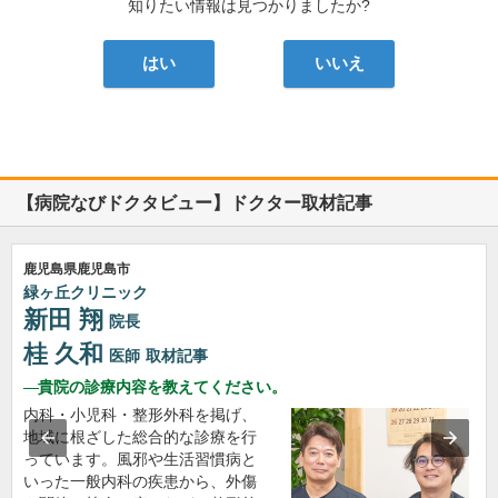
知りたい情報は見つかりましたか?
はい
いいえ
【病院なびドクタビュー】ドクター取材記事
鹿児島県鹿児島市
緑ヶ丘クリニック
新田 翔
院長
桂 久和
医師
取材記事
貴院の診療内容を教えてください。
内科・小児科・整形外科を掲げ、
地域に根ざした総合的な診療を行
っています。風邪や生活習慣病と
いった一般内科の疾患から、外傷