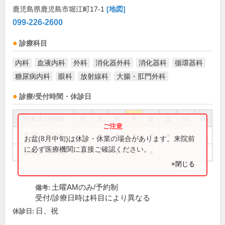
鹿児島県鹿児島市堀江町17-1
[地図]
099-226-2600
診療科目
内科
血液内科
外科
消化器外科
消化器科
循環器科
糖尿病内科
眼科
放射線科
大腸・肛門外科
診療/受付時間・休診日
外来受付時間
月
火
水
木
金
土
日
祝
8:30～12:30
●
●
●
●
●
●
お盆(8月中旬)は休診・休業の場合があります。来院前
に必ず医療機関に直接ご確認ください。
14:00～17:30
●
●
●
●
●
×閉じる
土曜AMのみ/予約制
備考:
受付/診療日時は科目により異なる
日、祝
休診日: