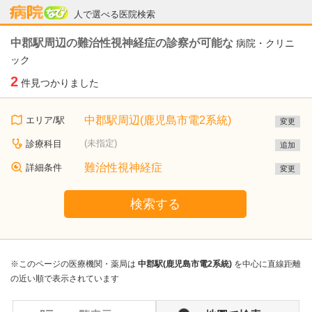
病院なび
人で選べる医院検索
中郡駅周辺の難治性視神経症の診察が可能な
病院・クリニ
ック
2
件見つかりました
中郡駅周辺(鹿児島市電2系統)
エリア/駅
変更
(未指定)
診療科目
追加
難治性視神経症
詳細条件
変更
検索する
※このページの医療機関・薬局は
中郡駅(鹿児島市電2系統)
を中心に直線距離
の近い順で表示されています