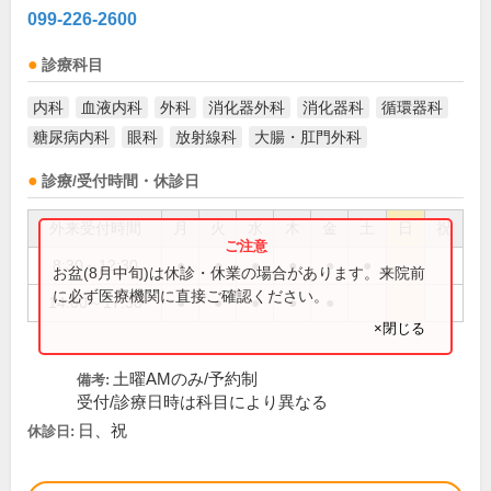
099-226-2600
診療科目
内科
血液内科
外科
消化器外科
消化器科
循環器科
糖尿病内科
眼科
放射線科
大腸・肛門外科
診療/受付時間・休診日
外来受付時間
月
火
水
木
金
土
日
祝
8:30～12:30
●
●
●
●
●
●
お盆(8月中旬)は休診・休業の場合があります。来院前
に必ず医療機関に直接ご確認ください。
14:00～17:30
●
●
●
●
●
×閉じる
土曜AMのみ/予約制
備考:
受付/診療日時は科目により異なる
日、祝
休診日: