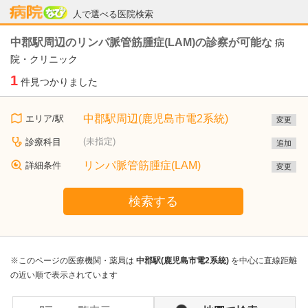
病院なび
人で選べる医院検索
中郡駅周辺のリンパ脈管筋腫症(LAM)の診察が可能な
病
院・クリニック
1
件見つかりました
中郡駅周辺(鹿児島市電2系統)
エリア/駅
変更
(未指定)
診療科目
追加
リンパ脈管筋腫症(LAM)
詳細条件
変更
検索する
※このページの医療機関・薬局は
中郡駅(鹿児島市電2系統)
を中心に直線距離
の近い順で表示されています