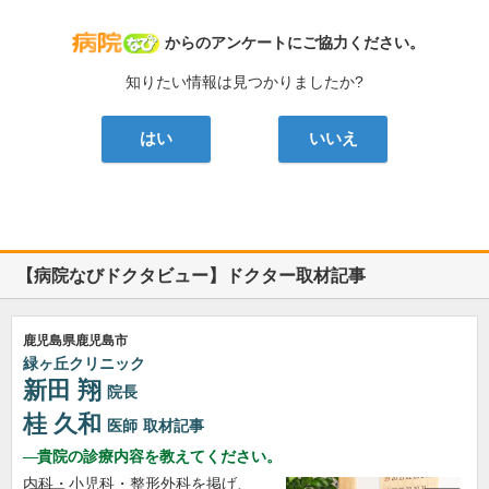
病院なび
からのアンケートにご協力ください。
知りたい情報は見つかりましたか?
はい
いいえ
【病院なびドクタビュー】ドクター取材記事
鹿児島県鹿児島市
緑ヶ丘クリニック
新田 翔
院長
桂 久和
医師
取材記事
貴院の診療内容を教えてください。
内科・小児科・整形外科を掲げ、