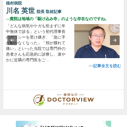
植村病院
川名 英世
院長
取材記事
貴院は地域の「駆け込み寺」のような存在なのですね。
「どんな病気やケガも拒まずに年
中無休で診る」という初代理事長
のポリシーを受け継ぎ、「急に手
が動かなくなった」「頬が腫れて
痛い」といった当院では専門外の
患者さんも応急的に診療し、速や
かに近隣の専門医をご…
>>記事全文を読む