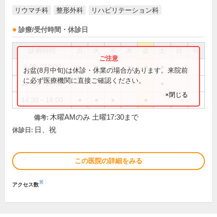
リウマチ科
整形外科
リハビリテーション科
診療/受付時間・休診日
診療時間
月
火
水
木
金
土
日
祝
9:00～13:00
●
●
●
●
●
●
お盆(8月中旬)は休診・休業の場合があります。来院前
に必ず医療機関に直接ご確認ください。
14:30～17:30
●
×閉じる
14:30～18:00
●
●
●
●
木曜AMのみ 土曜17:30まで
備考:
日、祝
休診日:
この医院の詳細をみる
※
アクセス数