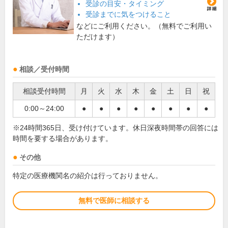
受診の目安・タイミング
受診までに気をつけること
などにご利用ください。（無料でご利用い
ただけます）
相談／受付時間
相談受付時間
月
火
水
木
金
土
日
祝
0:00～24:00
●
●
●
●
●
●
●
●
※24時間365日、受け付けています。休日深夜時間帯の回答には
時間を要する場合があります。
その他
特定の医療機関名の紹介は行っておりません。
無料で医師に相談する