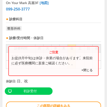
On Your Mark 高麗3F
[地図]
099-250-3777
診療科目
整形外科
診療/受付時間・休診日
診療時間
月
火
水
木
金
土
日
祝
8:30～12:00
●
●
●
●
●
●
お盆(8月中旬)は休診・休業の場合があります。来院前
に必ず医療機関に直接ご確認ください。
14:30～18:00
●
●
●
●
×閉じる
日、祝
休診日:
初診受付
この医院の詳細をみる