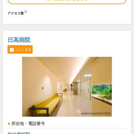
※
アクセス数
日高病院
1
口コミ
件
所在地・電話番号