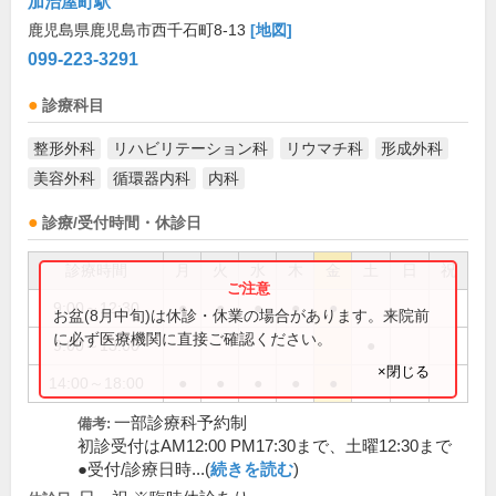
加治屋町駅
鹿児島県鹿児島市西千石町8-13
[地図]
099-223-3291
診療科目
整形外科
リハビリテーション科
リウマチ科
形成外科
美容外科
循環器内科
内科
診療/受付時間・休診日
診療時間
月
火
水
木
金
土
日
祝
9:00～12:30
●
●
●
●
●
お盆(8月中旬)は休診・休業の場合があります。来院前
に必ず医療機関に直接ご確認ください。
9:00～13:00
●
×閉じる
14:00～18:00
●
●
●
●
●
一部診療科予約制
備考:
初診受付はAM12:00 PM17:30まで、土曜12:30まで
●受付/診療日時...(
続きを読む
)