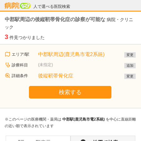
病院なび
人で選べる医院検索
中郡駅周辺の後縦靭帯骨化症の診察が可能な
病院・クリニ
ック
3
件見つかりました
中郡駅周辺(鹿児島市電2系統)
エリア/駅
変更
(未指定)
診療科目
追加
後縦靭帯骨化症
詳細条件
変更
検索する
※このページの医療機関・薬局は
中郡駅(鹿児島市電2系統)
を中心に直線距離
の近い順で表示されています