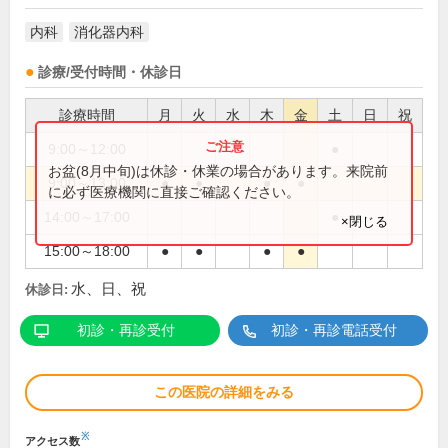
内科
消化器内科
診療/受付時間・休診日
診療時間
月
火
水
木
金
土
日
祝
9:00～12:00
●
お盆(8月中旬)は休診・休業の場合があります。来院前
9:00～13:00
●
●
●
●
に必ず医療機関に直接ご確認ください。
14:00～17:00
●
×閉じる
15:00～18:00
●
●
●
●
水、日、祝
休診日:
初診・再診受付
初診・再診電話受付
この医院の詳細をみる
※
アクセス数