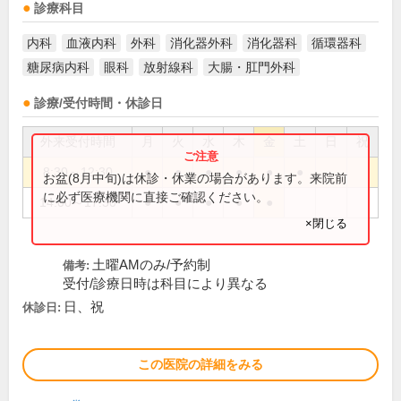
診療科目
内科
血液内科
外科
消化器外科
消化器科
循環器科
糖尿病内科
眼科
放射線科
大腸・肛門外科
診療/受付時間・休診日
外来受付時間
月
火
水
木
金
土
日
祝
8:30～12:30
●
●
●
●
●
●
お盆(8月中旬)は休診・休業の場合があります。来院前
に必ず医療機関に直接ご確認ください。
14:00～17:30
●
●
●
●
●
×閉じる
土曜AMのみ/予約制
備考:
受付/診療日時は科目により異なる
日、祝
休診日:
この医院の詳細をみる