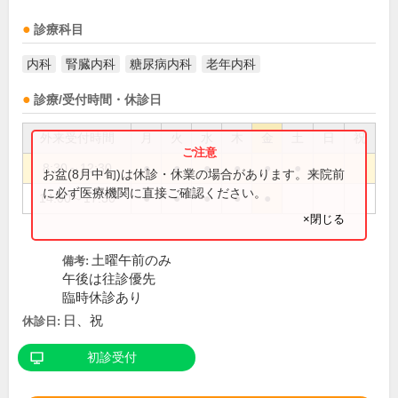
診療科目
内科
腎臓内科
糖尿病内科
老年内科
診療/受付時間・休診日
外来受付時間
月
火
水
木
金
土
日
祝
8:30～12:30
●
●
●
●
●
●
お盆(8月中旬)は休診・休業の場合があります。来院前
に必ず医療機関に直接ご確認ください。
14:00～17:30
●
●
●
●
●
×閉じる
土曜午前のみ
備考:
午後は往診優先
臨時休診あり
日、祝
休診日:
初診受付