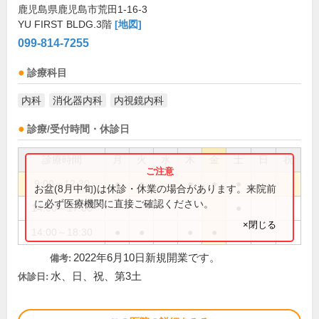
鹿児島県鹿児島市荒田1-16-3
YU FIRST BLDG.3階
[地図]
099-814-7255
診療科目
内科
消化器内科
内視鏡内科
診療/受付時間・休診日
診療時間
月
火
水
木
金
土
日
祝
9:00～12:30
●
●
●
●
●
お盆(8月中旬)は休診・休業の場合があります。来院前
に必ず医療機関に直接ご確認ください。
14:00～17:00
●
×閉じる
14:00～18:30
●
●
●
●
2022年6月10日新規開業です。
備考:
水、日、祝、第3土
休診日: