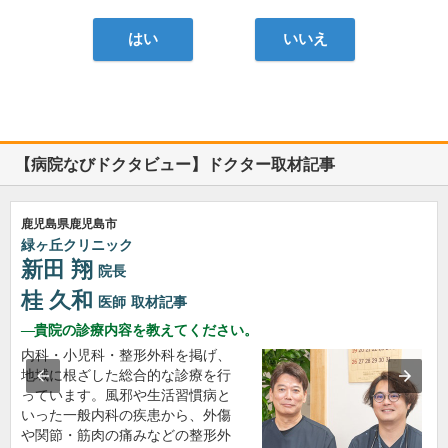
はい
いいえ
【病院なびドクタビュー】ドクター取材記事
鹿児島県鹿児島市
緑ヶ丘クリニック
新田 翔
院長
桂 久和
医師
取材記事
貴院の診療内容を教えてください。
内科・小児科・整形外科を掲げ、
地域に根ざした総合的な診療を行
っています。風邪や生活習慣病と
いった一般内科の疾患から、外傷
や関節・筋肉の痛みなどの整形外