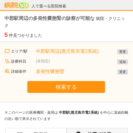
病院なび
人で選べる医院検索
中郡駅周辺の多発性嚢胞腎の診察が可能な
病院・クリニッ
ク
5
件見つかりました
中郡駅周辺(鹿児島市電2系統)
エリア/駅
変更
(未指定)
診療科目
追加
多発性嚢胞腎
詳細条件
変更
検索する
※このページの医療機関・薬局は
中郡駅(鹿児島市電2系統)
を中心に直線距離
の近い順で表示されています