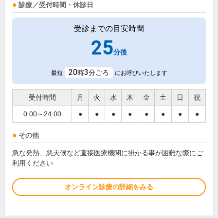
診療／受付時間・休診日
受診までの目安時間
25
分後
20
3
時
分ごろ
最短
にお呼びいたします
受付時間
月
火
水
木
金
土
日
祝
0:00～24:00
●
●
●
●
●
●
●
●
その他
急な発熱、悪天候など直接医療機関に掛かる事が困難な際にご
利用ください
オンライン診療の詳細をみる