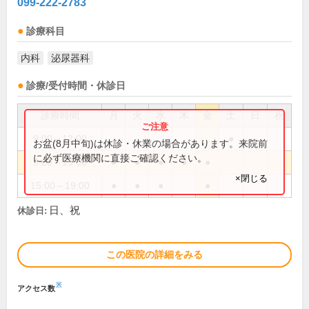
099-222-2783
診療科目
内科
泌尿器科
診療/受付時間・休診日
診療時間
月
火
水
木
金
土
日
祝
9:00～12:00
●
お盆(8月中旬)は休診・休業の場合があります。来院前
に必ず医療機関に直接ご確認ください。
9:00～13:00
●
●
●
●
●
×閉じる
15:00～19:00
●
●
●
●
日、祝
休診日:
この医院の詳細をみる
※
アクセス数