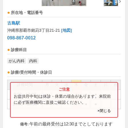
所在地・電話番号
古島駅
沖縄県那覇市銘苅3丁目21-21
[地図]
098-867-0012
診療科目
がん内科
内科
診療/受付時間・休診日
診療時間
月
火
水
木
金
土
日
祝
9:00～13:00
●
●
●
●
●
お盆(8月中旬)は休診・休業の場合があります。来院前
に必ず医療機関に直接ご確認ください。
14:30～17:30
●
●
●
●
●
×閉じる
午前の最終受付は12:30までとしております
備考: