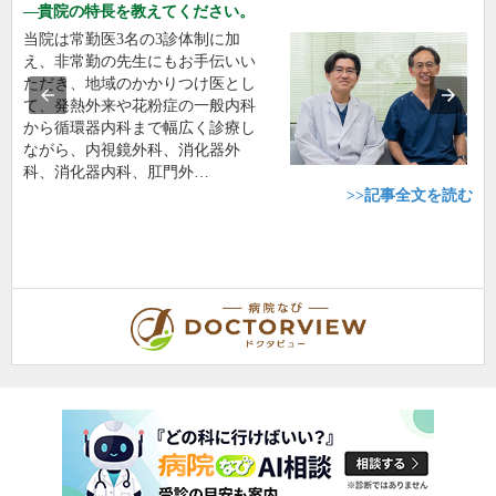
貴院の特長を教えてください。
当院は常勤医3名の3診体制に加
え、非常勤の先生にもお手伝いい
ただき、地域のかかりつけ医とし
て、発熱外来や花粉症の一般内科
から循環器内科まで幅広く診療し
ながら、内視鏡外科、消化器外
科、消化器内科、肛門外…
>>記事全文を読む