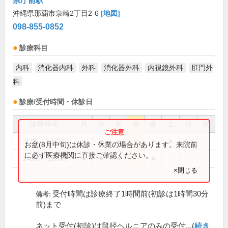
県庁前駅
沖縄県那覇市泉崎2丁目2-6
[地図]
098-855-0852
診療科目
内科
消化器内科
外科
消化器外科
内視鏡外科
肛門外
科
診療/受付時間・休診日
診療時間
月
火
水
木
金
土
日
祝
9:00～13:00
●
●
●
●
●
●
お盆(8月中旬)は休診・休業の場合があります。来院前
に必ず医療機関に直接ご確認ください。
14:00～18:00
●
●
●
●
×閉じる
受付時間は診療終了1時間前(初診は1時間30分
備考:
前)まで
ネット受付(初診)は鼠径ヘルニアのみの受付...(
続き