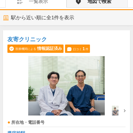
一覧表示
地図で検索
駅から近い順に全
1
件を表示
友寄クリニック
情報認証済み
1
医療機関による
口コミ
件
所在地・電話番号