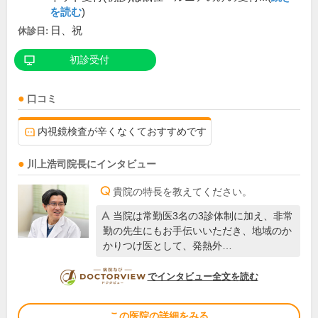
を読む
)
日、祝
休診日:
初診受付
口コミ
内視鏡検査が辛くなくておすすめです
川上浩司
院長
にインタビュー
貴院の特長を教えてください。
当院は常勤医3名の3診体制に加え、非常
勤の先生にもお手伝いいただき、地域のか
かりつけ医として、発熱外…
DOCTORVIEW
でインタビュー全文を読む
この医院の詳細をみる