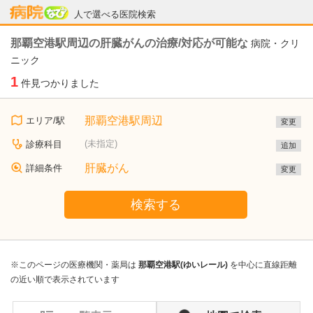
病院なび
人で選べる医院検索
那覇空港駅周辺の肝臓がんの治療/対応が可能な
病院・クリ
ニック
1
件見つかりました
那覇空港駅周辺
エリア/駅
変更
(未指定)
診療科目
追加
肝臓がん
詳細条件
変更
検索する
※このページの医療機関・薬局は
那覇空港駅(ゆいレール)
を中心に直線距離
の近い順で表示されています