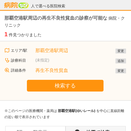
病院なび
人で選べる医院検索
那覇空港駅周辺の再生不良性貧血の診察が可能な
病院・ク
リニック
1
件見つかりました
那覇空港駅周辺
エリア/駅
変更
(未指定)
診療科目
追加
再生不良性貧血
詳細条件
変更
検索する
※このページの医療機関・薬局は
那覇空港駅(ゆいレール)
を中心に直線距離
の近い順で表示されています