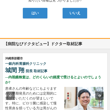
知りたい情報は見つかりましたか?
はい
いいえ
【病院なびドクタビュー】ドクター取材記事
沖縄県那覇市
一銀内科胃腸科クリニック
城間 翔
院長
取材記事
内視鏡検査は、どのくらいの頻度で受けるとよいのでしょう
か?
患者さんの年齢などにもよります
が、早期発見のためには定期的に
受けていただくのが望ましいで
す。特に、ピロリ菌に感染して慢
性胃炎を煩っている方は胃がんの