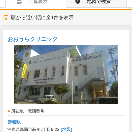
一覧表示
地図で検索
駅から近い順に全
1
件を表示
おおうらクリニック
所在地・電話番号
赤嶺駅
沖縄県那覇市高良3丁目5-22
[地図]