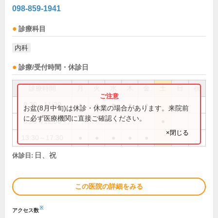
098-859-1941
診療科目
内科
診療/受付時間・休診日
診療時間
月
火
水
木
金
土
日
祝
8:30～11:30
●
●
●
●
●
お盆(8月中旬)は休診・休業の場合があります。来院前
に必ず医療機関に直接ご確認ください。
8:30～12:30
●
×閉じる
13:30～17:30
●
●
●
●
●
日、祝
休診日:
この医院の詳細をみる
※
アクセス数