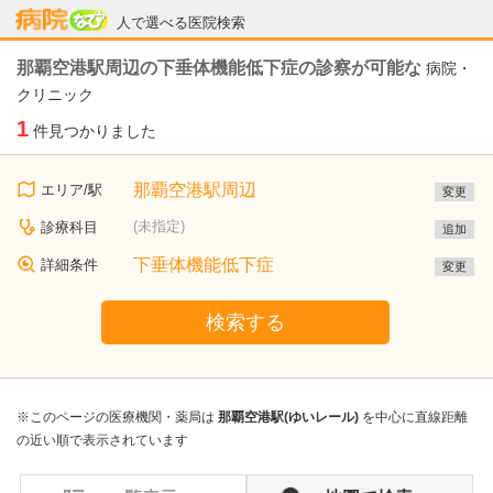
病院なび
人で選べる医院検索
那覇空港駅周辺の下垂体機能低下症の診察が可能な
病院・
クリニック
1
件見つかりました
那覇空港駅周辺
エリア/駅
変更
(未指定)
診療科目
追加
下垂体機能低下症
詳細条件
変更
検索する
※このページの医療機関・薬局は
那覇空港駅(ゆいレール)
を中心に直線距離
の近い順で表示されています