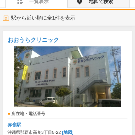
一覧表示
地図で検索
駅から近い順に全
1
件を表示
おおうらクリニック
所在地・電話番号
赤嶺駅
沖縄県那覇市高良3丁目5-22
[地図]