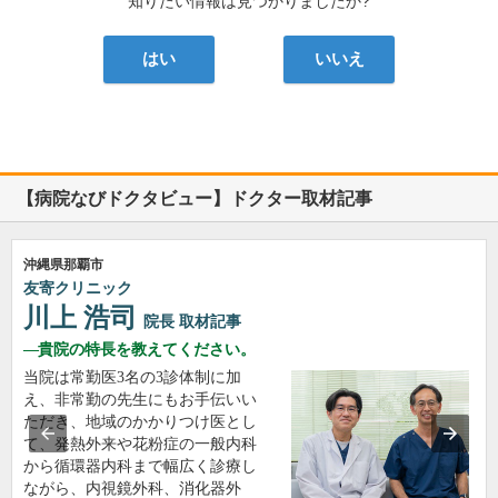
知りたい情報は見つかりましたか?
はい
いいえ
【病院なびドクタビュー】ドクター取材記事
沖縄県那覇市
友寄クリニック
川上 浩司
院長
取材記事
貴院の特長を教えてください。
当院は常勤医3名の3診体制に加
え、非常勤の先生にもお手伝いい
ただき、地域のかかりつけ医とし
て、発熱外来や花粉症の一般内科
から循環器内科まで幅広く診療し
ながら、内視鏡外科、消化器外