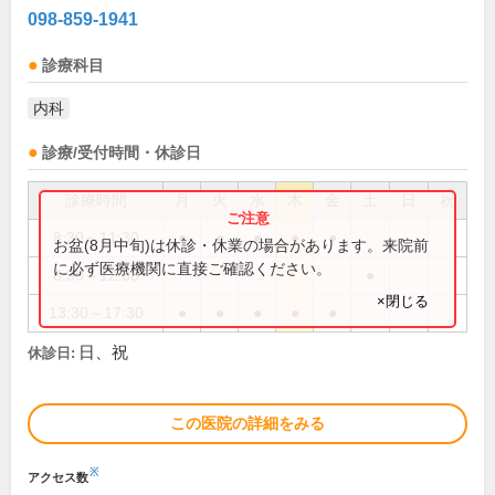
098-859-1941
診療科目
内科
診療/受付時間・休診日
診療時間
月
火
水
木
金
土
日
祝
8:30～11:30
●
●
●
●
●
お盆(8月中旬)は休診・休業の場合があります。来院前
に必ず医療機関に直接ご確認ください。
8:30～12:30
●
×閉じる
13:30～17:30
●
●
●
●
●
日、祝
休診日:
この医院の詳細をみる
※
アクセス数