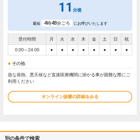
11
分後
4
48
時
分ごろ
最短
にお呼びいたします
受付時間
月
火
水
木
金
土
日
祝
0:00～24:00
●
●
●
●
●
●
●
●
その他
急な発熱、悪天候など直接医療機関に掛かる事が困難な際にご
利用ください
オンライン診療の詳細をみる
別の条件で検索