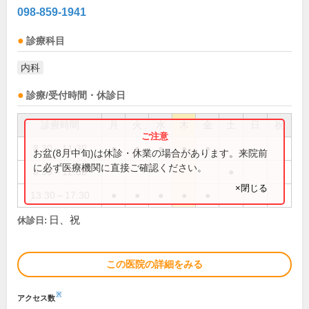
098-859-1941
診療科目
内科
診療/受付時間・休診日
診療時間
月
火
水
木
金
土
日
祝
8:30～11:30
●
●
●
●
●
お盆(8月中旬)は休診・休業の場合があります。来院前
に必ず医療機関に直接ご確認ください。
8:30～12:30
●
×閉じる
13:30～17:30
●
●
●
●
●
日、祝
休診日:
この医院の詳細をみる
※
アクセス数