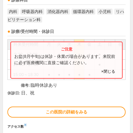
診療科目
内科
呼吸器内科
消化器内科
循環器内科
小児科
リハ
ビリテーション科
診療/受付時間・休診日
外来受付時間
月
火
水
木
金
土
日
祝
9:30～13:00
●
●
●
●
●
●
お盆(8月中旬)は休診・休業の場合があります。来院前
に必ず医療機関に直接ご確認ください。
15:00～17:00
●
×閉じる
15:00～18:30
●
●
●
●
●
臨時休診あり
備考:
日、祝
休診日:
この医院の詳細をみる
※
アクセス数