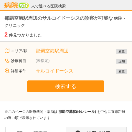
病院なび
人で選べる医院検索
那覇空港駅周辺のサルコイドーシスの診察が可能な
病院・
クリニック
2
件見つかりました
那覇空港駅周辺
エリア/駅
変更
(未指定)
診療科目
追加
サルコイドーシス
詳細条件
変更
検索する
※このページの医療機関・薬局は
那覇空港駅(ゆいレール)
を中心に直線距離
の近い順で表示されています