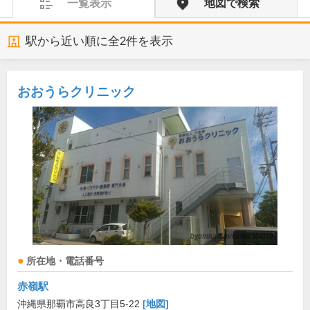
一覧表示
地図で検索
駅から近い順に全
2
件を表示
おおうらクリニック
所在地・電話番号
赤嶺駅
沖縄県那覇市高良3丁目5-22
[地図]