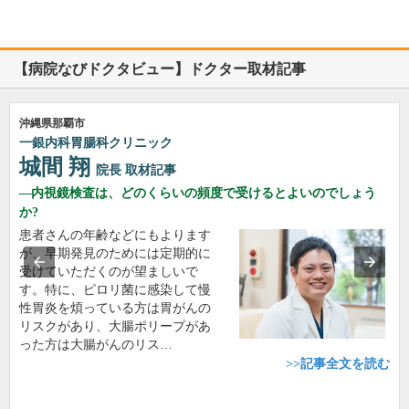
【病院なびドクタビュー】ドクター取材記事
沖縄県那覇市
一銀内科胃腸科クリニック
城間 翔
院長
取材記事
内視鏡検査は、どのくらいの頻度で受けるとよいのでしょう
か?
患者さんの年齢などにもよります
が、早期発見のためには定期的に
受けていただくのが望ましいで
す。特に、ピロリ菌に感染して慢
性胃炎を煩っている方は胃がんの
リスクがあり、大腸ポリープがあ
った方は大腸がんのリス…
>>記事全文を読む