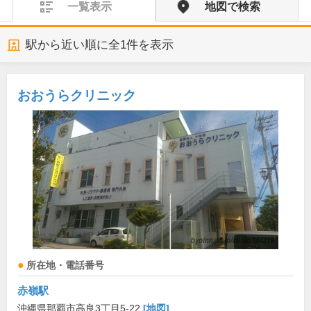
一覧表示
地図で検索
駅から近い順に全
1
件を表示
おおうらクリニック
所在地・電話番号
赤嶺駅
沖縄県那覇市高良3丁目5-22
[地図]