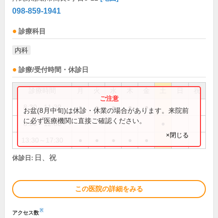
098-859-1941
診療科目
内科
診療/受付時間・休診日
診療時間
月
火
水
木
金
土
日
祝
8:30～11:30
●
●
●
●
●
お盆(8月中旬)は休診・休業の場合があります。来院前
に必ず医療機関に直接ご確認ください。
8:30～12:30
●
×閉じる
13:30～17:30
●
●
●
●
●
日、祝
休診日:
この医院の詳細をみる
※
アクセス数