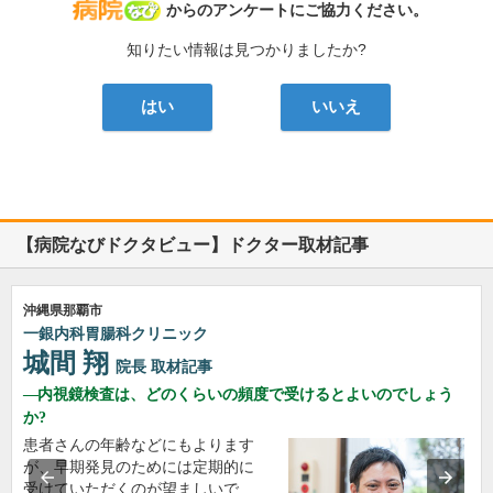
病院なび
からのアンケートにご協力ください。
知りたい情報は見つかりましたか?
はい
いいえ
【病院なびドクタビュー】ドクター取材記事
沖縄県那覇市
一銀内科胃腸科クリニック
城間 翔
院長
取材記事
内視鏡検査は、どのくらいの頻度で受けるとよいのでしょう
か?
患者さんの年齢などにもよります
が、早期発見のためには定期的に
受けていただくのが望ましいで