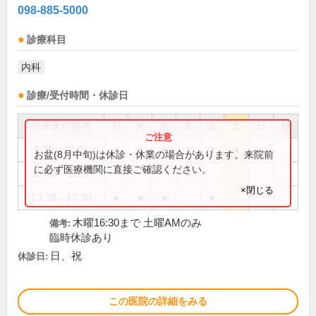
098-885-5000
診療科目
内科
診療/受付時間・休診日
外来受付時間
月
火
水
木
金
土
日
祝
8:30～12:00
●
●
●
●
●
●
お盆(8月中旬)は休診・休業の場合があります。来院前
に必ず医療機関に直接ご確認ください。
13:30～16:30
●
×閉じる
13:30～17:30
●
●
●
●
木曜16:30まで 土曜AMのみ
備考:
臨時休診あり
日、祝
休診日:
この医院の詳細をみる