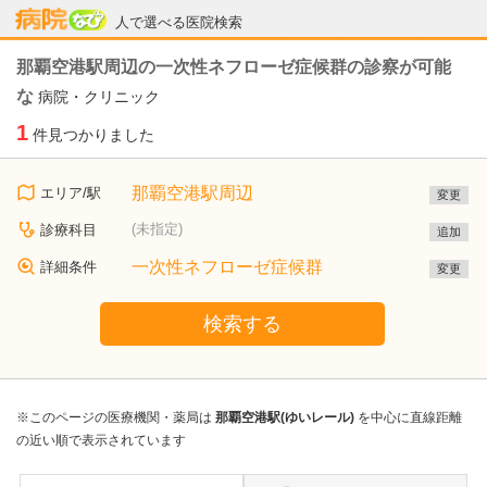
病院なび
人で選べる医院検索
那覇空港駅周辺の一次性ネフローゼ症候群の診察が可能
な
病院・クリニック
1
件見つかりました
那覇空港駅周辺
エリア/駅
変更
(未指定)
診療科目
追加
一次性ネフローゼ症候群
詳細条件
変更
検索する
※このページの医療機関・薬局は
那覇空港駅(ゆいレール)
を中心に直線距離
の近い順で表示されています