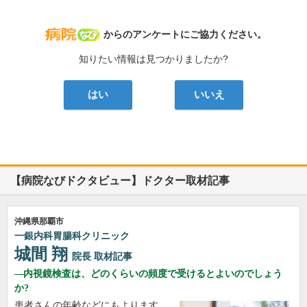
病院なび
からのアンケートにご協力ください。
知りたい情報は見つかりましたか?
はい
いいえ
【病院なびドクタビュー】ドクター取材記事
沖縄県那覇市
一銀内科胃腸科クリニック
城間 翔
院長
取材記事
内視鏡検査は、どのくらいの頻度で受けるとよいのでしょう
か?
患者さんの年齢などにもよります