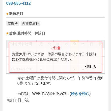
098-885-4112
診療科目
皮膚科
美容皮膚科
診療/受付時間・休診日
外来受付時間
月
火
水
木
金
土
日
祝
9:00～12:00
●
●
●
●
●
●
お盆(8月中旬)は休診・休業の場合があります。来院前
に必ず医療機関に直接ご確認ください。
13:30～16:00
●
●
●
×閉じる
14:30～17:30
●
●
●
土曜日は受付時間に関わらず、午前70番 午後6
備考:
0番 までとなります。
当院は、WEBでの完全予約制...(
続きを読む
)
日、祝
休診日: