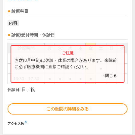
診療科目
内科
診療/受付時間・休診日
診療時間
月
火
水
木
金
土
日
祝
8:30～11:30
●
●
●
●
●
お盆(8月中旬)は休診・休業の場合があります。来院前
に必ず医療機関に直接ご確認ください。
8:30～12:30
●
×閉じる
13:30～17:30
●
●
●
●
●
日、祝
休診日:
この医院の詳細をみる
※
アクセス数