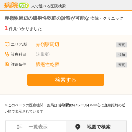
病院なび
人で選べる医院検索
赤嶺駅周辺の膿疱性乾癬の診察が可能な
病院・クリニック
1
件見つかりました
赤嶺駅周辺
エリア/駅
変更
(未指定)
診療科目
追加
膿疱性乾癬
詳細条件
変更
検索する
※このページの医療機関・薬局は
赤嶺駅(ゆいレール)
を中心に直線距離の近
い順で表示されています
一覧表示
地図で検索