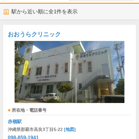
駅から近い順に全
1
件を表示
おおうらクリニック
所在地・電話番号
赤嶺駅
沖縄県那覇市高良3丁目5-22
[地図]
098-859-1941