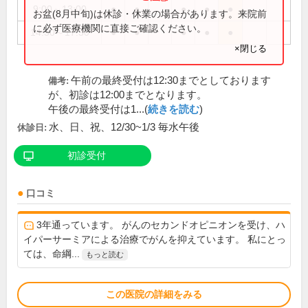
9:00～13:00
●
●
●
●
●
お盆(8月中旬)は休診・休業の場合があります。来院前
に必ず医療機関に直接ご確認ください。
14:30～17:30
●
●
●
●
●
×閉じる
午前の最終受付は12:30までとしております
備考:
が、初診は12:00までとなります。
午後の最終受付は1...(
続きを読む
)
水、日、祝、12/30~1/3 毎水午後
休診日:
初診受付
口コミ
3年通っています。 がんのセカンドオピニオンを受け、ハ
イパーサーミアによる治療でがんを抑えています。 私にとっ
ては、命綱...
もっと読む
この医院の詳細をみる