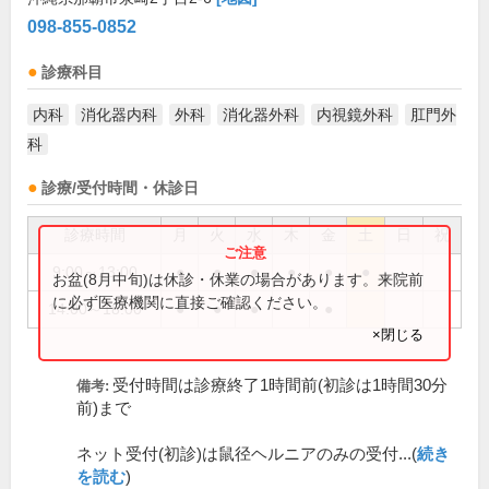
098-855-0852
診療科目
内科
消化器内科
外科
消化器外科
内視鏡外科
肛門外
科
診療/受付時間・休診日
診療時間
月
火
水
木
金
土
日
祝
9:00～13:00
●
●
●
●
●
●
お盆(8月中旬)は休診・休業の場合があります。来院前
に必ず医療機関に直接ご確認ください。
14:00～18:00
●
●
●
●
×閉じる
受付時間は診療終了1時間前(初診は1時間30分
備考:
前)まで
ネット受付(初診)は鼠径ヘルニアのみの受付...(
続き
を読む
)