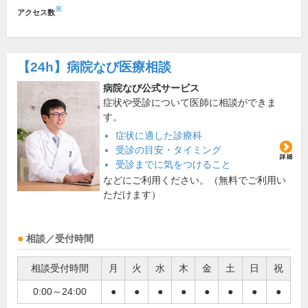
※
アクセス数
【24h】
病院なび医療相談
病院なび公式サービス
症状や受診について医師に相談ができま
す。
症状に適した診療科
受診の目安・タイミング
受診までに気をつけること
などにご利用ください。（無料でご利用い
ただけます）
相談／受付時間
相談受付時間
月
火
水
木
金
土
日
祝
0:00～24:00
●
●
●
●
●
●
●
●