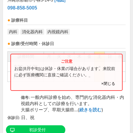
沖縄県那覇市小禄5-14-5
[地図]
098-858-5005
診療科目
内科
消化器内科
内視鏡内科
診療/受付時間・休診日
診療時間
月
火
水
木
金
土
日
祝
9:00～11:30
●
●
●
●
●
●
お盆(8月中旬)は休診・休業の場合があります。来院前
に必ず医療機関に直接ご確認ください。
14:00～17:00
●
●
●
×閉じる
一般内科診療を始め、専門的な消化器内科・内
備考:
視鏡内科としての診療を行います。
大腸ポリープ、早期大腸癌...(
続きを読む
)
日、祝
休診日:
初診受付