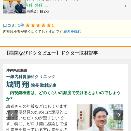
内科, 消化器内科, 外科, ...
沖縄県那覇市泉崎2丁目2-6
5
口コミ: 1件
内視鏡検査が辛くなくておすすめです
続きを読む
【病院なびドクタビュー】ドクター取材記事
沖縄県那覇市
一銀内科胃腸科クリニック
城間 翔
院長
取材記事
内視鏡検査は、どのくらいの頻度で受けるとよいのでしょう
か?
患者さんの年齢などにもよります
が、早期発見のためには定期的に
受けていただくのが望ましいで
す。特に、ピロリ菌に感染して慢
性胃炎を煩っている方は胃がんの