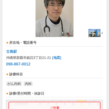
所在地・電話番号
古島駅
沖縄県那覇市銘苅3丁目21-21
[地図]
098-867-0012
診療科目
がん内科
内科
診療/受付時間・休診日
診療時間
月
火
水
木
金
土
日
祝