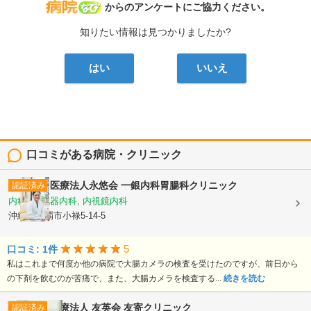
病院なび
からのアンケートにご協力ください。
知りたい情報は見つかりましたか?
はい
いいえ
口コミがある病院・クリニック
医療法人永悠会
一銀内科胃腸科クリニック
認証済み
内科, 消化器内科, 内視鏡内科
沖縄県那覇市小禄5-14-5
5
口コミ: 1件
私はこれまで何度か他の病院で大腸カメラの検査を受けたのですが、前日から
の下剤を飲むのが苦痛で、また、大腸カメラを検査する...
続きを読む
医療法人 友英会
友寄クリニック
認証済み