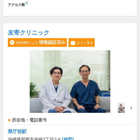
※
アクセス数
友寄クリニック
情報認証済み
1
医療機関による
口コミ
件
所在地・電話番号
県庁前駅
沖縄県那覇市泉崎2丁目2-6
[地図]