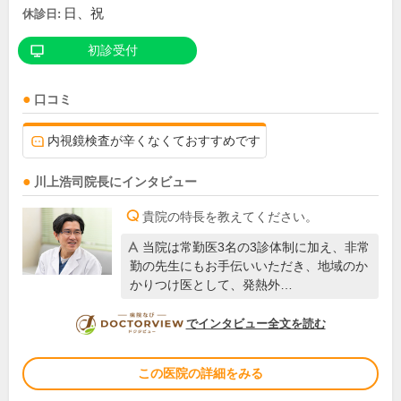
日、祝
休診日:
初診受付
口コミ
内視鏡検査が辛くなくておすすめです
川上浩司
院長
にインタビュー
貴院の特長を教えてください。
当院は常勤医3名の3診体制に加え、非常
勤の先生にもお手伝いいただき、地域のか
かりつけ医として、発熱外…
DOCTORVIEW
でインタビュー全文を読む
この医院の詳細をみる