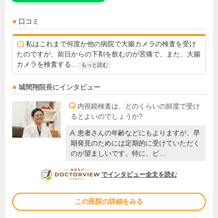
口コミ
私はこれまで何度か他の病院で大腸カメラの検査を受け
たのですが、前日からの下剤を飲むのが苦痛で、また、大腸
カメラを検査する...
もっと読む
城間翔
院長
にインタビュー
内視鏡検査は、どのくらいの頻度で受け
るとよいのでしょうか?
患者さんの年齢などにもよりますが、早
期発見のためには定期的に受けていただく
のが望ましいです。特に、ピ…
DOCTORVIEW
でインタビュー全文を読む
この医院の詳細をみる