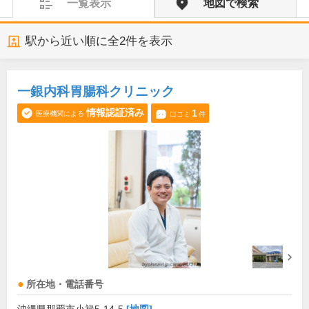
一覧表示
地図で検索
駅から近い順に全
2
件を表示
一銀内科胃腸科クリニック
情報認証済み
1
医療機関による
口コミ
件
所在地・電話番号