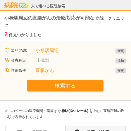
病院なび
人で選べる医院検索
小禄駅周辺の直腸がんの治療/対応が可能な
病院・クリニッ
ク
2
件見つかりました
小禄駅周辺
エリア/駅
変更
(未指定)
診療科目
追加
直腸がん
詳細条件
変更
検索する
※このページの医療機関・薬局は
小禄駅(ゆいレール)
を中心に直線距離の近
い順で表示されています