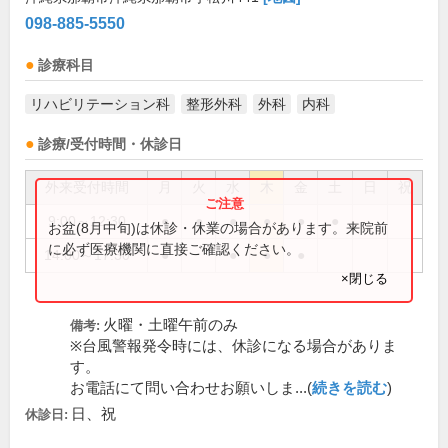
098-885-5550
診療科目
リハビリテーション科
整形外科
外科
内科
診療/受付時間・休診日
外来受付時間
月
火
水
木
金
土
日
祝
9:00～12:30
●
●
●
●
●
●
お盆(8月中旬)は休診・休業の場合があります。来院前
に必ず医療機関に直接ご確認ください。
14:00～17:30
●
●
●
●
×閉じる
火曜・土曜午前のみ
備考:
※台風警報発令時には、休診になる場合がありま
す。
お電話にて問い合わせお願いしま...(
続きを読む
)
日、祝
休診日: