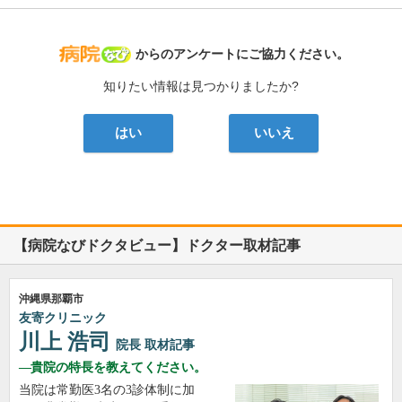
病院なび
からのアンケートにご協力ください。
知りたい情報は見つかりましたか?
はい
いいえ
【病院なびドクタビュー】ドクター取材記事
沖縄県那覇市
友寄クリニック
川上 浩司
院長
取材記事
貴院の特長を教えてください。
当院は常勤医3名の3診体制に加