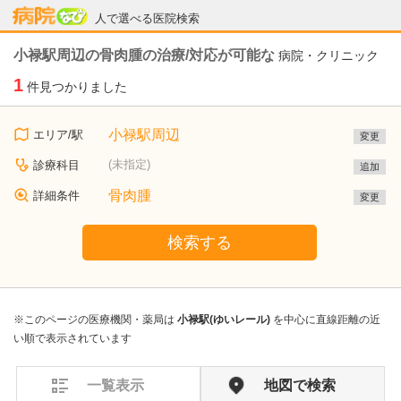
病院なび
人で選べる医院検索
小禄駅周辺の骨肉腫の治療/対応が可能な
病院・クリニック
1
件見つかりました
小禄駅周辺
エリア/駅
変更
(未指定)
診療科目
追加
骨肉腫
詳細条件
変更
検索する
※このページの医療機関・薬局は
小禄駅(ゆいレール)
を中心に直線距離の近
い順で表示されています
一覧表示
地図で検索