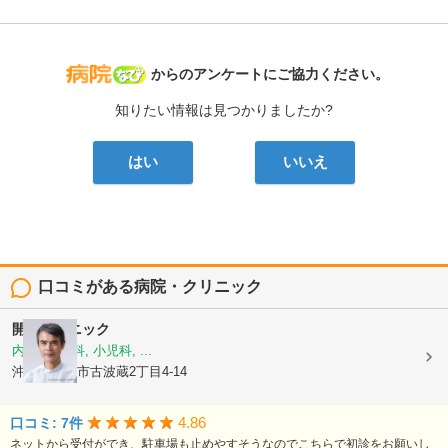
病院なび
からのアンケートにご協力ください。
知りたい情報は見つかりましたか?
はい
いいえ
口コミがある病院・クリニック
開邦クリニック
内科, 胃腸科, 小児科, ...
沖縄県那覇市古波蔵2丁目4-14
4.86
口コミ: 7件
ネットから受付ができ、駐車場も止めやすそうなのでこちらで初診をお願いし