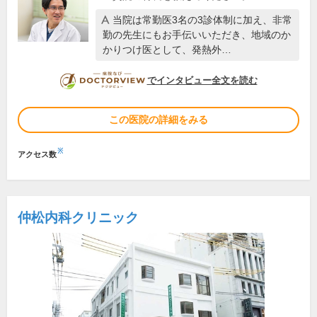
当院は常勤医3名の3診体制に加え、非常
勤の先生にもお手伝いいただき、地域のか
かりつけ医として、発熱外…
DOCTORVIEW
でインタビュー全文を読む
この医院の詳細をみる
※
アクセス数
仲松内科クリニック