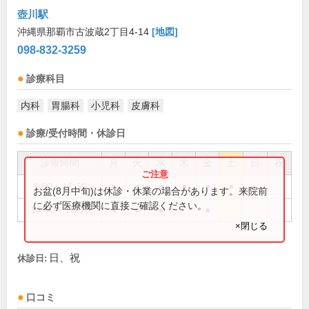
壺川駅
沖縄県那覇市古波蔵2丁目4-14
[地図]
098-832-3259
診療科目
内科
胃腸科
小児科
皮膚科
診療/受付時間・休診日
診療時間
月
火
水
木
金
土
日
祝
9:00～12:30
●
●
●
●
●
●
お盆(8月中旬)は休診・休業の場合があります。来院前
に必ず医療機関に直接ご確認ください。
14:00～18:00
●
●
●
●
×閉じる
日、祝
休診日:
口コミ