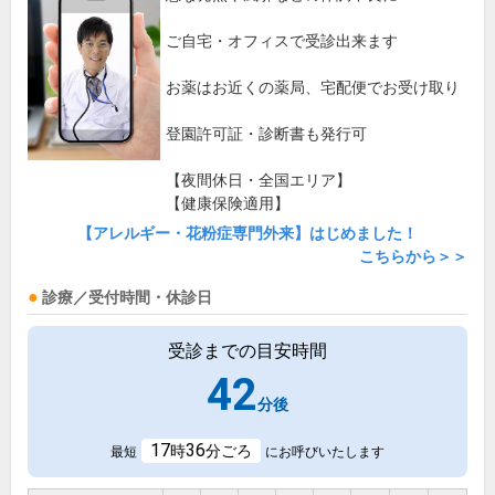
ご自宅・オフィスで受診出来ます
お薬はお近くの薬局、宅配便でお受け取り
登園許可証・診断書も発行可
【夜間休日・全国エリア】
【健康保険適用】
【アレルギー・花粉症専門外来】はじめました！
こちらから＞＞
診療／受付時間・休診日
受診までの目安時間
42
分後
17
36
時
分ごろ
最短
にお呼びいたします