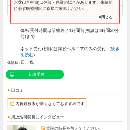
9:00～13:00
●
●
●
●
●
●
お盆(8月中旬)は休診・休業の場合があります。来院前
に必ず医療機関に直接ご確認ください。
14:00～18:00
●
●
●
●
×閉じる
受付時間は診療終了1時間前(初診は1時間30分
備考:
前)まで
ネット受付(初診)は鼠径ヘルニアのみの受付...(
続き
を読む
)
日、祝
休診日:
初診受付
口コミ
内視鏡検査が辛くなくておすすめです
川上浩司
院長
にインタビュー
貴院の特長を教えてください。