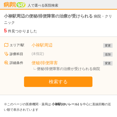
病院なび
人で選べる医院検索
小禄駅周辺の便秘/排便障害の治療が受けられる
病院・クリ
ニック
5
件見つかりました
小禄駅周辺
エリア/駅
変更
(未指定)
診療科目
追加
便秘/排便障害
詳細条件
変更
便秘/排便障害の治療が受けられる病院
検索する
※このページの医療機関・薬局は
小禄駅(ゆいレール)
を中心に直線距離の近
い順で表示されています