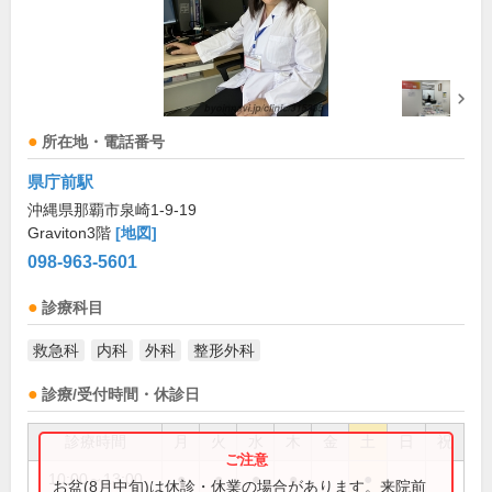
所在地・電話番号
県庁前駅
沖縄県那覇市泉崎1-9-19
Graviton3階
[地図]
098-963-5601
診療科目
救急科
内科
外科
整形外科
診療/受付時間・休診日
診療時間
月
火
水
木
金
土
日
祝
10:00～13:00
●
●
●
●
●
お盆(8月中旬)は休診・休業の場合があります。来院前