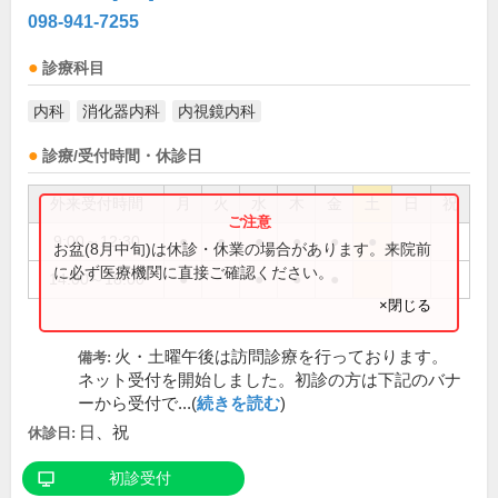
098-941-7255
診療科目
内科
消化器内科
内視鏡内科
診療/受付時間・休診日
外来受付時間
月
火
水
木
金
土
日
祝
9:00～12:30
●
●
●
●
●
●
お盆(8月中旬)は休診・休業の場合があります。来院前
に必ず医療機関に直接ご確認ください。
14:00～18:00
●
●
●
●
×閉じる
火・土曜午後は訪問診療を行っております。
備考:
ネット受付を開始しました。初診の方は下記のバナ
ーから受付で...(
続きを読む
)
日、祝
休診日:
初診受付