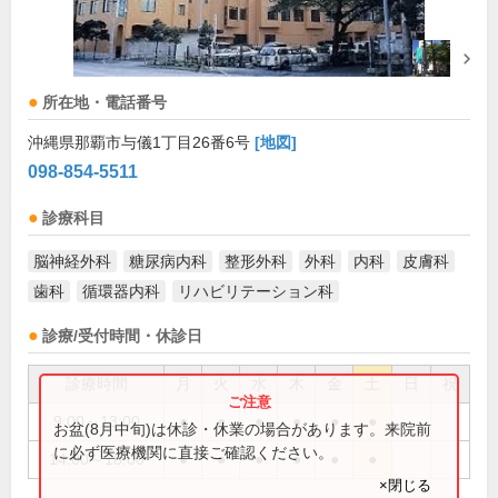
所在地・電話番号
沖縄県那覇市与儀1丁目26番6号
[地図]
098-854-5511
診療科目
脳神経外科
糖尿病内科
整形外科
外科
内科
皮膚科
歯科
循環器内科
リハビリテーション科
診療/受付時間・休診日
診療時間
月
火
水
木
金
土
日
祝
9:00～13:00
●
●
●
●
●
●
お盆(8月中旬)は休診・休業の場合があります。来院前
に必ず医療機関に直接ご確認ください。
14:00～18:00
●
●
●
●
●
●
×閉じる