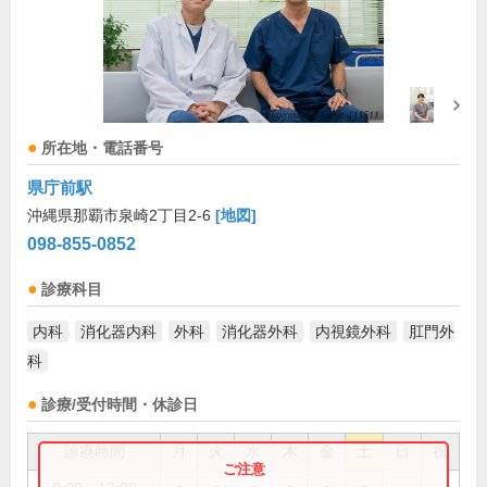
所在地・電話番号
県庁前駅
沖縄県那覇市泉崎2丁目2-6
[地図]
098-855-0852
診療科目
内科
消化器内科
外科
消化器外科
内視鏡外科
肛門外
科
診療/受付時間・休診日
診療時間
月
火
水
木
金
土
日
祝