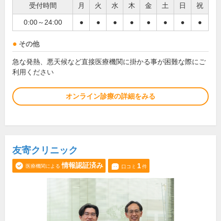
受付時間
月
火
水
木
金
土
日
祝
0:00～24:00
●
●
●
●
●
●
●
●
その他
急な発熱、悪天候など直接医療機関に掛かる事が困難な際にご
利用ください
オンライン診療の詳細をみる
友寄クリニック
情報認証済み
1
医療機関による
口コミ
件