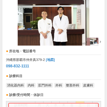
所在地・電話番号
沖縄県那覇市仲井真379-2
[地図]
098-832-1111
診療科目
消化器内科
内科
肛門外科
外科
整形外科
皮膚科
診療/受付時間・休診日
診療時間
月
火
水
木
金
土
日
祝