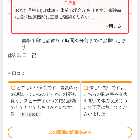
9:00～13:00
●
●
●
●
●
●
お盆(8月中旬)は休診・休業の場合があります。来院前
に必ず医療機関に直接ご確認ください。
14:00～18:00
●
●
●
●
×閉じる
初診は診察終了時間30分前までにお願いしま
備考:
す。
日、祝
休診日:
口コミ
とてもいい病院です。胃炎のた
優しい先生ですよ、
め通院しているのですが、対応も
こちらの悩み事や症状
良く、スピーディかつ的確な診断
を聞いて体の状況につ
でとてもとてもありがたいです。
いて丁寧に教えてくだ
胃...
さいました。
もっと読む
この医院の詳細をみる