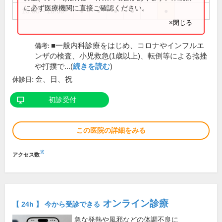
に必ず医療機関に直接ご確認ください。
15:00～18:00
●
●
●
●
●
×閉じる
■一般内科診療をはじめ、コロナやインフルエ
備考:
ンザの検査、小児救急(1歳以上)、転倒等による捻挫
や打撲で...(
続きを読む
)
金、日、祝
休診日:
初診受付
この医院の詳細をみる
※
アクセス数
オンライン診療
【 24h 】 今から受診できる
急な発熱や風邪などの体調不良に